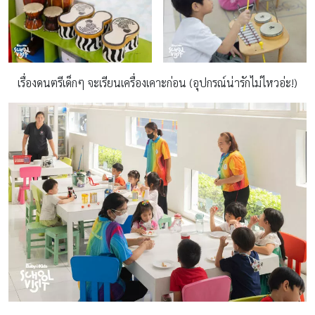
เรื่องดนตรีเด็กๆ จะเรียนเครื่องเคาะก่อน (อุปกรณ์น่ารักไม่ไหวอ่ะ!)