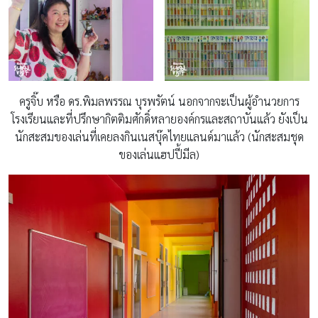
ครูจิ๊บ หรือ ดร.พิมลพรรณ บุรพรัตน์ นอกจากจะเป็นผู้อำนวยการ
โรงเรียนและที่ปรึกษากิตติมศักดิ์หลายองค์กรและสถาบันแล้ว ยังเป็น
นักสะสมของเล่นที่เคยลงกินเนสบุ๊คไทยแลนด์มาแล้ว (นักสะสมชุด
ของเล่นแฮปปี้มีล)