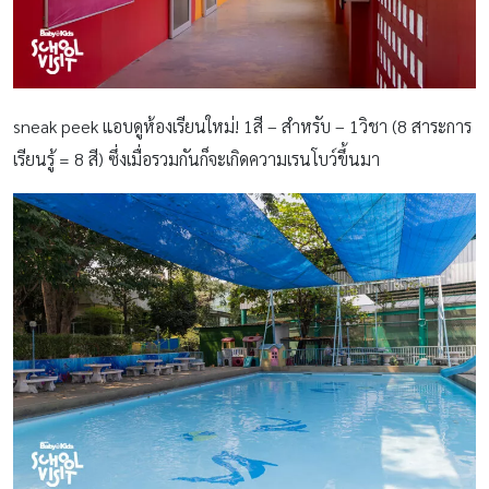
sneak peek แอบดูห้องเรียนใหม่! 1สี – สำหรับ – 1วิชา (8 สาระการ
เรียนรู้ = 8 สี) ซึ่งเมื่อรวมกันก็จะเกิดความเรนโบว์ขึ้นมา