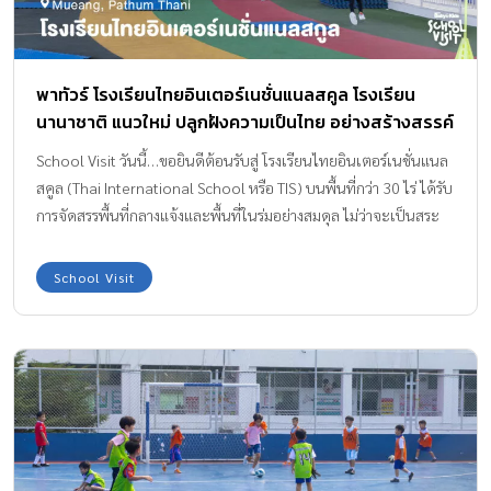
ได้หยิบจับ สัมผัส […]
พาทัวร์ โรงเรียนไทยอินเตอร์เนชั่นแนลสคูล โรงเรียน
นานาชาติ แนวใหม่ ปลูกฝังความเป็นไทย อย่างสร้างสรรค์
School Visit วันนี้…ขอยินดีต้อนรับสู่ โรงเรียนไทยอินเตอร์เนชั่นแนล
สคูล (Thai International School หรือ TIS) บนพื้นที่กว่า 30 ไร่ ได้รับ
การจัดสรรพื้นที่กลางแจ้งและพื้นที่ในร่มอย่างสมดุล ไม่ว่าจะเป็นสระ
น้ำธรรมชาติ สวนผักออร์แกนิก เล้าไก่ สนามเด็กเล่น สนามกีฬากลาง
แจ้งต่างๆ พร้อมทั้งอาคารเรียนทรงกลมที่ออกแบบมาให้มองเห็นกันทุก
School Visit
ห้องและมีอากาศบริสุทธิ์หมุนเวียนตลอดเวลา ภูมิปัญญาและ
เทคโนโลยีเพื่อการจัดการที่ยั่งยืน (Sustainability) สามารถพบให้ได้
ทั่วพื้นที่โรงเรียน “ยิ่งสภาพแวดล้อมเอื้อต่อการใช้ชีวิตและเรียนรู้อย่าง
ไม่ปิดกั้นมากเท่าไหร่ เด็กๆจะยิ่งมีความสุข กล้าคิด กล้าแสดงออก และ
มีประสบการณ์ชีวิตเพิ่มมากขึ้น” คุณปอนด์ ชยพล หลีระพันธ์ ผู้อำนวย
การโรงเรียนกล่าวกับ ทีมแม่ABK “เด็กจะมีความรู้ ความสามารถแบบ
ฝรั่ง แต่คงอัตลักษณ์ความเป็นไทย นั่นเป็นเป้าหมายของทางโรงเรียน”
คุณปอนด์เสริม ในโลกที่เปลี่ยนแปลงอย่างรวดเร็ว โรงเรียนจำเป็นต้อง