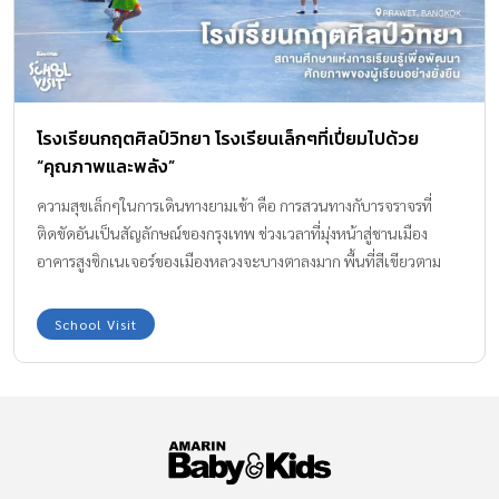
ปรับวิธีการสอนมากขึ้นเพื่อให้แน่ใจว่าเด็กๆ จะพร้อมสำหรับความ
ท้าทายในอนาคต การเรียนรู้ท่องจำแบบดั้งเดิมซึ่งเด็กๆ เป็นผู้รับข้อมูล
ทางเดียวนั้นไม่เพียงพออีกต่อไป ประสบการณ์ต่างหากสามารถที่จะ
เชื่อมโยงกับความจริงและวิชาต่างๆ จนกลายมาเป็นการเรียนแนวใหม่ที่
โรงเรียนกฤตศิลป์วิทยา โรงเรียนเล็กๆที่เปี่ยมไปด้วย
ให้เด็กๆมีส่วนร่วมพร้อมทั้งสร้างแรงบันดาลใจให้เด็กๆ ในแบบที่การ
“คุณภาพและพลัง”
ศึกษาแบบดั้งเดิมทำไม่ได้ เราเรียกปรากฏการณ์นั้นว่า “Phenomenon
Based Learning” Academic with Phenomenon Based Learning
ความสุขเล็กๆในการเดินทางยามเช้า คือ การสวนทางกับารจราจรที่
ไฮไลท์ของ […]
ติดขัดอันเป็นสัญลักษณ์ของกรุงเทพ ช่วงเวลาที่มุ่งหน้าสู่ชานเมือง
อาคารสูงซิกเนเจอร์ของเมืองหลวงจะบางตาลงมาก พื้นที่สีเขียวตาม
ธรรมชาติพบเห็นได้มากขึ้น ชุมชน ร้านค้า ที่พักอาศัยปรากฏอยู่อย่างไม่
แออัด เสียงใบไม้ไหวตามแรงลมและเสียงนกร้องอันสดใสได้ยินชัดเจน
School Visit
ในยามเช้า แม้จะไม่เงียบสงัดแต่รู้สึกถึงความสงบสดชื่น เป็นเวลาเช้าที่
ความวุ่นวายไม่สามารถก่อกวนจิตใจ นี่คือการเดินทางมาสู่ โรงเรียนก
ฤตศิลป์วิทยา ของ School Visit วันนี้ค่ะ โรงเรียนกฤตศิลป์วิทยา เปิด
สอนตั้งแต่ระดับชั้นอนุบาลปีที่ 1- ประถมศึกษาปีที่ 6 ก่อกำเนิดด้วยใจ
จากจิตวิญญาณครู ในปี พ.ศ. 2502 โดย อาจารย์ปราณี ไบรนางกูร จาก
ที่ดินเช่าย่านเอกมัย สู่โรงเรียนริมถนน ย่านอ่อนนุช-ลาดกระบัง จน