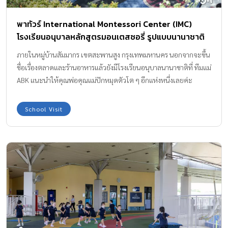
พาทัวร์ International Montessori Center (IMC)
โรงเรียนอนุบาลหลักสูตรมอนเตสซอรี่ รูปแบบนานาชาติ
แห่งแรกในประเทศไทย
ภายในหมู่บ้านสัมมากร เขตสะพานสูง กรุงเทพมหานคร นอกจากจะขึ้น
ชื่อเรื่องตลาดและร้านอาหารแล้วยังมีโรงเรียนอนุบาลนานาชาติที่ ทีมแม่
ABK แนะนำให้คุณพ่อคุณแม่ปักหมุดตัวโต ๆ อีกแห่งหนึ่งเลยค่ะ
โรงเรียนนี้มีชื่อว่า International Montessori Center (IMC) โรงเรียน
ที่เรียนรู้ผ่านการเล่น เน้นพัฒนาการที่สมดุล และฝึกความตระหนักรู้ใน
School Visit
หน้าที่ สร้างนิสัยดีงาม สนามเด็กเล่นของโรงเรียน บรรยากาศในคลาส
เรียน IMC แตกต่างจากโรงเรียนมอนเตสซอรี่แห่งอื่นอย่างไร
International Montessori Center (IMC) เปิดสอนตั้งแต่ชั้นเตรียม
อนุบาล – อนุบาล 3 (Pre-K – K3) จากชื่อก็ชัดเจนแล้วว่า..การเรียนการ
สอนเป็นรูปแบบ Montessori แต่ที่ว้าวมากกว่านั้นคือ การผสมผสาน
จริยธรรม วัฒนธรรมที่ดีงาม และปรัชญา Waldorf จึงทำให้โรงเรียนแห่ง
นี้เป็นสถานที่บ่มเพาะเมล็ดพันธุ์ที่ยอดเยี่ยมอีกแห่งหนึ่ง เพราะไม่ได้
เน้นแค่พัฒนาการในเด็ก ๆ เท่านั้น แต่มุ่งมั่นถึงการพัฒนาศักยภาพแห่ง
“ความเป็นมนุษย์” มอนเตสซอรี่ เชื่อว่า “มือ” คือครูที่สำคัญ เมื่อเด็ก ๆ