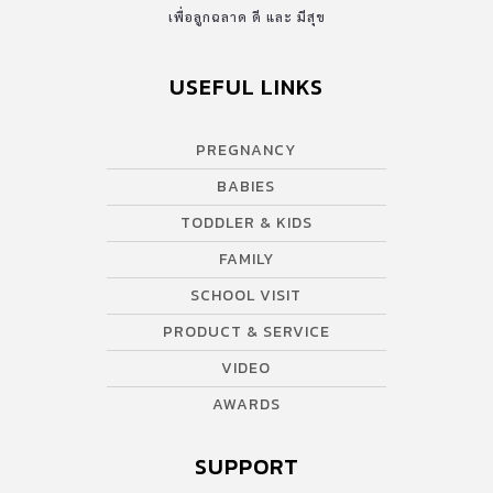
ปัจจุบันย้ายมาตั้งอยู่ที่ถนนสุขาภิบาล 2 ซอย 5 เขตประเวศ
เพื่อลูกฉลาด ดี และ มีสุข
กรุงเทพมหานคร สิ่งที่น่าทึ่งคือ เด็กๆและผู้ปกครองทุกคนนับพันกว่า
ชีวิตเลือกที่จะ “ย้ายตามโรงเรียน” ทีมแม่ ABK จะพามาเยี่ยมชมโรง
USEFUL LINKS
เรียนเล็กๆที่เปี่ยมไปด้วย “คุณภาพและพลัง” แห่งนี้กันค่ะ ทางเข้า
หน้าโรงเรียน บรรยากาศรอบๆโรงเรียน หลักสูตรการศึกษาปฐมวัย
PREGNANCY
“คิดและทำใหม่ สไตล์กฤตศิลป์” ทางโรงเรียนใช้หลักสูตรการศึกษา
ปฐมวัย […]
BABIES
TODDLER & KIDS
FAMILY
SCHOOL VISIT
PRODUCT & SERVICE
VIDEO
AWARDS
SUPPORT