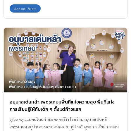
Curriculum ก่อตั้งโดย ครูปิ่น-ธิดารัตน์ รัตนเลิศ เจ้าของโรงเรียนและ
School Visit
คุณแม่ Fulltime ที่เลี้ยงลูกด้วยตนเองด้วยวิถีมอนเตสซอรี่มาตลอด
ระยะเวลาหลายปี ครูปิ่นผ่านการอบรมเชิงปฏิบัติการหลักสูตรมอนเทส
ซอริสำหรับเด็กอายุ 0-3 ปีจากสมาคมมอนเตสซอรี่แห่งประเทศไทย จบ
การศึกษา Primary Montessori Teacher Training (for 3-6 year
old) และ AMI Orientation Course (6-12 year old) จาก
Association Montessori Internationale (AMI) และอยากสร้าง
คอมมูนิตี้คุณพ่อคุณแม่ ที่มีความสนใจในด้านเดียวกัน โดยปรับเปลี่ยน
บ้านให้เป็นที่เรียนมอนเตสซอรี่ เริ่มจากเปิด Playgroup กลุ่มเด็กเล็กๆ
[…]
อนุบาลเด่นหล้า เพชรเกษมพื้นที่แห่งความสุข พื้นที่แห่ง
การเรียนรู้ให้กับเด็ก ๆ ตั้งแต่ก้าวแรก
คุณพ่อคุณแม่คนไหนกำลังรอคอยรีวิว โรงเรียนอนุบาลเด่นหล้า
เพชรเกษม อยู่บ้างคะ หลายคนคงอยากรู้ว่าหลักสูตรการเรียนการสอน