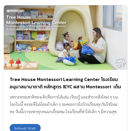
Tree House Montessori Learning Center โรงเรียน
อนุบาลนานาชาติ หลักสูตร IEYC ผสาน Montessori เต็ม
เปี่ยมไปด้วยความสุข ความสนุก และความเข้าใจ
เพราะธรรมชาติของเด็กคือการได้เล่น เรียนรู้ และสำรวจสิ่งใหม่ ๆ บน
โลกใบนี้ คงจะดีไม่น้อยถ้าเด็ก ๆ รอคอยการไปโรงเรียนทุกวันใช่ไหม
คะ วันนี้เราจะพาทุกคนมาเยี่ยมชม โรงเรียนที่ทำให้เด็ก ๆ มีความสุข
และอยากมาเรียนทุกวัน กันที่ Tree House Montessori Learning
Center โรงเรียนอนุบาลนานาชาติ ที่ตั้งอยู่ในโครงการนิชดา ธานี (ซอย
School Visit