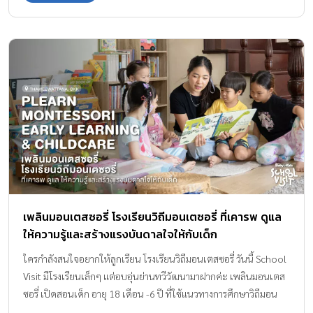
สามัคคี) ด้วยการผสมผสานแนวคิด Montessori และ International
Early Year Curriculum (IEYC) อย่างลงตัว ช่วยพัฒนาการและการเรียน
รู้ของเด็ก ๆ เพื่อการเติบโตอย่างมีความสุข บรรยากาศเอื้อต่อการเล่น
และเรียนรู้อย่างแท้จริง เด็ก ๆ สูดหายใจให้เต็มปอดเลยค่ะ ทำไม
นักเรียน Tree House ถึงพัฒนาอย่างก้าวกระโดด? Tree House ใช้
แนวคิด Montessori การพัฒนาตัวตน ( แต่ละคน ) ที่แตกต่างกันไป
+ เรียนรู้อย่างมีสมาธิและไม่ย่อท้อ มอนเตสซอรี่เชื่อว่า […]
เพลินมอนเตสซอรี่ โรงเรียนวิถีมอนเตซอรี่ ที่เคารพ ดูแล
ให้ความรู้และสร้างแรงบันดาลใจให้กับเด็ก
ใครกำลังสนใจอยากให้ลูกเรียน โรงเรียนวิถีมอนเตสซอรี่ วันนี้ School
Visit มีโรงเรียนเล็กๆ แต่อบอุ่นย่านทวีวัฒนามาฝากค่ะ เพลินมอนเตส
ซอรี่ เปิดสอนเด็ก อายุ 18 เดือน -6 ปี ที่ใช้แนวทางการศึกษา​วิถีมอน
เตสซอรี โดยใช้หลักสูตรนานาชาติ Montessori Australia