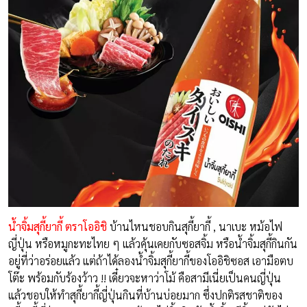
น้ำจิ้มสุกี้ยากี้ ตราโออิชิ
บ้านไหนชอบกินสุกี้ยากี้ , นาเบะ หม้อไฟ
ญี่ปุ่น หรือหมูกะทะไทย ๆ แล้วคุ้นเคยกับซอสจิ้ม หรือน้ำจิ้มสุกี้กินกัน
อยู่ที่ว่าอร่อยแล้ว แต่ถ้าได้ลองน้ำจิ้มสุกี้ยากี้ของโออิชิซอส เอามือตบ
โต๊ะ พร้อมกับร้องว้าว !! เดี๋ยวจะหาว่าโม้ คือสามีเนี่ยเป็นคนญี่ปุ่น
แล้วชอบให้ทำสุกี้ยากี้ญี่ปุ่นกินที่บ้านบ่อยมาก ซึ่งปกติรสชาติของ