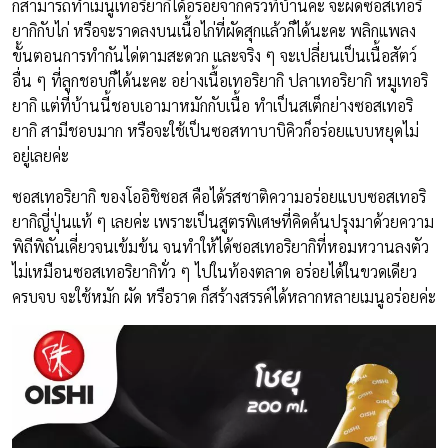
ก็สามารถทำเมนูเทอริยากิได้อร่อยจากครัวที่บ้านค่ะ จะผัดซอสเทอริ
ยากิกับไก่ หรือจะราดลงบนเนื้อไก่ที่ผัดสุกแล้วก็ได้นะคะ พลิกแพลง
ขั้นตอนการทำกันได่ตามสะดวก และจริง ๆ จะเปลี่ยนเป็นเนื้อสัตว์
อื่น ๆ ที่ลูกชอบก็ได้นะคะ อย่างเนื้อเทอริยากิ ปลาเทอริยากิ หมูเทอริ
ยากิ แต่ที่บ้านนี้ชอบเอามาหมักกับเนื้อ ทำเป็นสเต็กย่างซอสเทอริ
ยากิ สามีชอบมาก หรือจะใช้เป็นซอสทาบาบิคิวก็อร่อยแบบหยุดไม่
อยู่เลยค่ะ
ซอสเทอริยากิ ของโออิชิซอส คือได้รสชาติความอร่อยแบบซอสเทอริ
ยากิญี่ปุ่นแท้ ๆ เลยค่ะ เพราะเป็นสูตรพิเศษที่คิดค้นปรุงมาด้วยความ
พิถีพิถันเคี่ยวจนเข้มข้น จนทำให้ได้ซอสเทอริยากิที่หอมหวานลงตัว
ไม่เหมือนซอสเทอริยากิทั่ว ๆ ไปในท้องตลาด อร่อยได้ในขวดเดียว
ครบจบ จะใช้หมัก ผัด หรือราด ก็สร้างสรรค์ได้หลากหลายเมนูอร่อยค่ะ