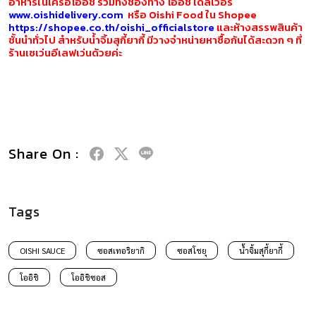
อาหารในเครือโออิชิ รวมทั้งช่องทาง โออิชิ เดลิเวอรี่
www.oishidelivery.com
หรือ Oishi Food ใน Shopee
https://shopee.co.th/oishi_officialstore
และห้างสรรพสินค้า
ชั้นนำทั่วไป สำหรับน้ำจิ้มสุกี้ยากี้ มีวางจำหน่ายหาซื้อกันได้สะดวก ๆ ที่
ร้านเซเว่นอีเลฟเว่นด้วยค่ะ
Share On :
Tags
OISHI SAUCE
ซอสเทอริยากิ
ซอสโชยุ
น้ำจิ้มสุกี้ยากี้
โออิชิ
โออิชิซอส