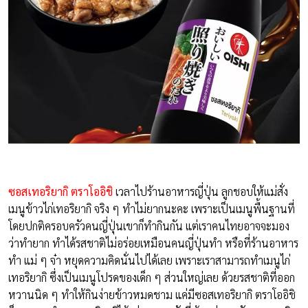
ซอสเทอริยากิ ตราโออิชิ
เวลาไปร้านอาหารญี่ปุ่น ลูกชอบให้แม่สั่ง
เมนูข้าวไก่เทอริยากิ จริง ๆ ทำไม่ยากนะคะ เพราะเป็นเมนูพื้นฐานที่
โดยปกติครอบครัวคนญี่ปุ่นเขาก็ทำกินกัน แต่เราคนไทยอาจจะมอง
ว่าทำยาก ทำได้รสชาติไม่อร่อยเหมือนคนญี่ปุ่นทำ หรือที่ร้านอาหาร
ทำ แม่ ๆ จ๋า หยุดความคิดนั่นไปได้เลย เพราะเราสามารถทำเมนูไก่
เทอริยากิ ซึ่งเป็นเมนูโปรดของเด็ก ๆ ส่วนใหญ่เลย ด้วยรสชาติที่ออก
หวานนิด ๆ ทำให้กินง่ายข้าวหมดชาม แค่มีซอสเทอริยากิ ตราโออิชิ