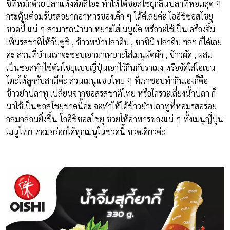
ชิที่หมักด้วยปลาแห้งคัตสึโอะ ทำให้ได้ซอสโชยุกลิ่นปลาที่หอมสุด ๆ
กระตุ้นต่อมรับรสอยากอาหารของเด็ก ๆ ได้ดีเลยค่ะ โออิชิซอสโชยุ
ขวดนี้ แม่ ๆ สามารถนำมาเหยาะใส่เมนูผัด หรือจะใช้เป็นเครื่องจิ้ม
เพิ่มรสชาติให้กับซูชิ , ข้าวหน้าปลาดิบ , ซาซิมิ ปลาดิบ ฯลฯ ก็ได้เลย
ค่ะ ส่วนที่บ้านเราจะชอบเอามาเหยาะใส่เมนูผัดผัก , ข้าวผัด , ผสม
เป็นซอสทำไข่ต้มโชยุแบบญี่ปุ่นเอาไว้กินกับราเมง หรือจัดใส่โอเบน
โตะให้ลูกกับสามีค่ะ ส่วนเมนูแซบไทย ๆ ที่เราชอบทำกินเองก็คือ
ข้าวยำปลาทู เปลี่ยนจากซอสรสชาติไทย หรือใครจะเลี่ยงน้ำปลา ก็
มาใช้เป็นซอสโชยุขวดนี้ค่ะ จะทำให้ได้ข้าวยำปลาทูที่หอมรสอร่อย
กลมกล่อมยิ่งขึ้น โออิชิซอสโชยุ ช่วยให้อาหารของแม่ ๆ ทั้งเมนูญี่ปุ่น
เมนูไทย หอมอร่อยได้ทุกเมนูในขวดนี้ ขวดเดียวค่ะ