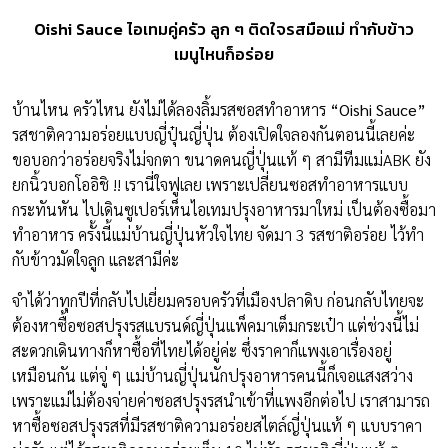
Oishi Sauce ไอเทมคู่ครัว ลูก ๆ ติดใจรสมือแม่ ทำกับข้าว
เมนูไหนก็อร่อย
บ้านไหน ครัวไหน ยังไม่ได้ลองลิ้มรสซอสทำอาหาร
“Oishi Sauce”
รสชาติความอร่อยแบบญี่ปุ๋นญี่ปุ่น ต้องเปิดใจลองกันตอนนี้เลยค่ะ
ขอบอกว่าอร่อยจริงไม่จกตา ขนาดคนญี่ปุ่นแท้ ๆ สามี
ทีมแม่ABK
ยัง
ยกนิ้วบอกโออิชิ !! เรานี่ใจฟูเลย เพราะเปลี่ยนซอสทำอาหารแบบ
กระทันหัน ไปเดินซูเปอร์เห็นไอเทมปรุงอาหารมาใหม่ เป็นต้องซื้อมา
ทำอาหาร ครั้งนี้แม่บ้านญี่ปุ่นหัวใจไทย จัดมา 3 รสชาติอร่อย ไว้ทำ
กับข้าวมัดใจลูก และสามีค่ะ
จำได้ว่าทุกปีที่กลับไปเยี่ยมครอบครัวที่เมืองปลาดิบ ก่อนกลับไทยจะ
ต้องหาซื้อซอสปรุงรสแบรนด์ญี่ปุ่นแพ็คมาเต็มกระเป๋า แต่ช่วงนี้ไม่
สะดวกเดินทางก็หาซื้อที่ไทยได้อยู่ค่ะ ซึ่งราคาก็แพงเอาเรื่องอยู่
เหมือนกัน แต่จู่ ๆ แม่บ้านญี่ปุ่นนักปรุงอาหารคนนี้ก็เจอแสงสว่าง
เพราะแม่ไม่ต้องจ่ายค่าซอสปรุงรสนำเข้าที่แพงอีกต่อไป เราสามารถ
หาซื้อซอสปรุงรสที่มีรสชาติความอร่อยสไตล์ญี่ปุ่นแท้ ๆ แบบราคา