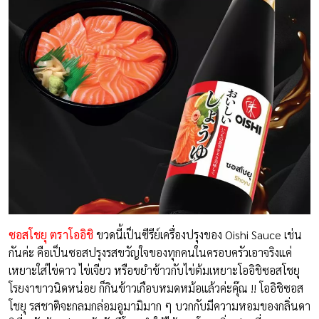
ซอสโชยุ ตราโออิชิ
ขวดนี้เป็นซีรีย์เครื่องปรุงของ Oishi Sauce เช่น
กันค่ะ คือเป็นซอสปรุงรสขวัญใจของทุกคนในครอบครัวเอาจริงแค่
เหยาะใส่ไข่ดาว ไข่เจียว หรือขยำข้าวกับไข่ต้มเหยาะโออิชิซอสโชยุ
โรยงาขาวนิดหน่อย ก็กินข้าวเกือบหมดหม้อแล้วค่ะคุ๊ณ !! โออิชิซอส
โชยุ รสชาติจะกลมกล่อมอูมามิมาก ๆ บวกกับมีความหอมของกลิ่นดา