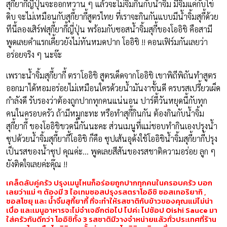
สุกี้ยากี้ญี่ปุ่นจะออกหวาน ๆ แล้วจะไม่จิ้มกินกับน้ำจิ้ม มีจิ้มแค่กับไข่
ดิบ จะไม่เหมือนกับสุกี้ยากี้สูตรไทย ที่เราจะกินกันแบบมีน้ำจิ้มสุกี้ด้วย
ทีนี้ลองเสิร์ฟสุกี้ยากี้ญี่ปุ่น พร้อมกับซอสน้ำจิ้มสุกี้ของโออิชิ คือสามี
พูดเลยคำแรกเคี้ยวยังไม่ทันหมดปาก โออิชิ !! คอนเฟิร์มกันเลยว่า
อร่อยจริง ๆ นะจ๊ะ
เพราะน้ำจิ้มสุกี้ยากี้ ตราโออิชิ สูตรเด็ดจากโออิชิ เขาพิถีพิถันทำสูตร
ออกมาได้หอมอร่อยไม่เหมือนใครด้วยน้ำมันงาชั้นดี ครบรสเปรี้ยวเผ็ด
กำลังดี รับรองว่าต้องถูกปากทุกคนแน่นอน ปาร์ตี้วันหยุดนี้กับทุก
คนในครอบครัว ถ้ามีหมูกะทะ หรือทำสุกี้กินกัน ต้องกินกับน้ำจิ้ม
สุกี้ยากี้ ของโออิชิขวดนี้กันนะคะ ส่วนเมนูที่แม่ชอบทำกินเองปรุงน้ำ
ซุปด้วยน้ำจิ้มสุกี้ยากี้โออิชิ ก็คือ ซุปเส้นอุด้งใช้โออิชิน้ำจิ้มสุกี้ยากี้ปรุง
เป็นรสของน้ำซุป คุณค่ะ… พูดเลยสีสันของรสชาติความอร่อย ลูก ๆ
ยังติดใจเลยค่ะคุ๊ณ !!
เคล็ดลับคู่ครัว ปรุงเมนูไหนก็อร่อยถูกปากทุกคนในครอบครัว บอก
เลยว่าแม่ ๆ ต้องมี 3 ไอเทมซอสปรุงรสตราโออิชิ ซอสเทอริยากิ ,
ซอสโชยุ และ น้ำจิ้มสุกี้ยากี้ ที่จะทำให้รสชาติกับข้าวของคุณแม่ไม่น่า
เบื่อ และเมนูอาหารจะไม่จำเจอีกต่อไป ไปค่ะ ไปช้อป Oishi Sauce มา
ใส่ครัวกันดีกว่า โออิชิทั้ง 3 รสชาติมีวางจำหน่ายแล้วทั่วประเทศที่ร้าน