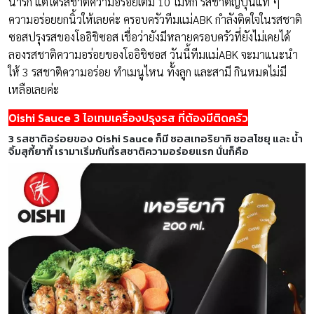
น่ารัก แต่ได้รสชาติความอร่อยเต็ม 10 ไม่หัก รสชาติญี่ปุ่นแท้ ๆ
ความอร่อยยกนิ้วให้เลยค่ะ ครอบครัวทีมแม่ABK กำลังติดใจในรสชาติ
ซอสปรุงรสของโออิชิซอส เชื่อว่ายังมีหลายครอบครัวที่ยังไม่เคยได้
ลองรสชาติความอร่อยของโออิชิซอส วันนี้ทีมแม่ABK จะมาแนะนำ
ให้ 3 รสชาติความอร่อย ทำเมนูไหน ทั้งลูก และสามี กินหมดไม่มี
เหลือเลยค่ะ
Oishi Sauce 3 ไอเทมเครื่องปรุงรส ที่ต้องมีติดครัว
3 รสชาติอร่อยของ Oishi Sauce ก็มี ซอสเทอริยากิ ซอสโชยุ และ น้ำ
จิ้มสุกี้ยากี้ เรามาเริ่มกันที่รสชาติความอร่อยแรก นั่นก็คือ