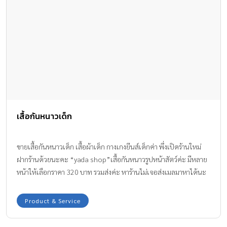
เสื้อกันหนาวเด็ก
ขายเสื้อกันหนาวเด็ก เสื้อผ้าเด็ก กางเกงยีนส์เด็กค่า พึ่งเปิดร้านใหม่
ฝากร้านด้วยนะคะ “yada shop”เสื้อกันหนาวรูปหน้าสัตว์ค่ะ มีหลาย
หน้าให้เลือกราคา 320 บาท รวมส่งค่ะ หาร้านไม่เจอส่งเมลมาหาได้นะ
คะ ปล. เข้าเฟสบุ๊ก เสิร์ท yada shop นะคะ 😙😘😚
Product & Service