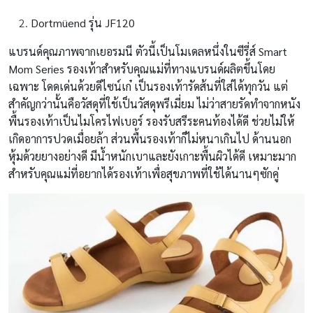
Dortmüend รุ่น JF120
แบรนด์คุณภาพจากเยอรมนี ตัวนี้เป็นโมเดลหนึ่งในซีรี่ส์ Smart
Mom Series รองเท้าสำหรับคุณแม่ที่ทางแบรนด์ผลิตขึ้นโดย
เฉพาะ โดดเด่นด้วยดีไซน์เก๋ เป็นรองเท้ารัดส้นที่ใส่ได้ทุกวัน แต่
สำคัญกว่านั้นคือวัสดุที่ใช้เป็นวัสดุพรีเมี่ยม ไม่ว่าสายรัดทำจากหนัง
พื้นรองเท้าเป็นไมโครไฟเบอร์ รองรับสรีระคนท้องได้ดี ช่วยไม่ให้
เกิดอาการปวดเมื่อยล้า ส่วนพื้นรองเท้าก็ไม่หนาเกินไป ด้านนอก
หุ้มด้วยยางอย่างดี มีน้ำหนักเบาและยังเกาะพื้นผิวได้ดี เหมาะมาก
สำหรับคุณแม่ที่อยากได้รองเท้าเพื่อสุขภาพที่ใช้ได้นานๆซักคู่