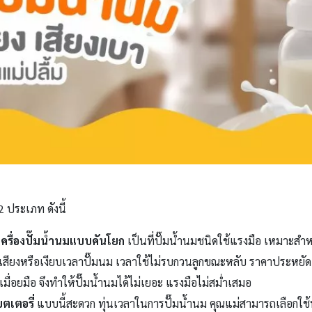
2 ประเภท ดังนี้
เครื่องปั๊มน้ำนมแบบคันโยก
เป็นที่ปั๊มน้ำนมชนิดใช้แรงมือ
เหมาะสำหร
่มีเสียงหรือเงียบเวลาปั๊มนม เวลาใช้ไม่รบกวนลูกขณะหลับ ราคาประห
้เมื่อยมือ จึงทำให้ปั๊มน้ำนมได้ไม่เยอะ แรงมือไม่สม่ำเสมอ
ตเตอรี่
แบบนี้สะดวก ทุ่นเวลาในการปั๊มน้ำนม คุณแม่สามารถเลือกใช้ท