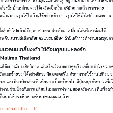
ะดวกต่อการพกพา
สำหรับคุณแม่ที่เลี้ยงลูกอยู่บ้านสามารถเลือกใช้เครื่
องปั๊มน้ำนมด้วย ควรใช้เครื่องปั๊มน้ำนมที่มีขนาดเล็ก พกพาง่าย
ปั๊มน้ำนมบางรุ่นใช้ไฟบ้านได้อย่างเดียว บางรุ่นใช้ได้ทั้งไฟบ้านและถ่า
ื้อสินค้าไปแล้วมีปัญหา สามารถนำกลับมาเปลี่ยนได้หรือส่งซ่อมได้
พกับแบรนด์เดียวกันและแบรนด์อื่นๆ
ถ้ามีหลักการทำงานและคุณภาพที่
นุ่มนวลนมเกลี้ยงเต้า ใช้ดีจนคุณแม่หลงรัก
by Malima Thailand
มได้อย่างมีประสิทธิภาพ เด่นเรื่องจังหวะการดูดเร็ว เกลี้ยงเต้าไว ช่วยเค
แยกซ้ายขวาได้อย่างอิสระ มีแบตเตอรี่ในตัวสามารถใช้งานได้ถึง 5 รอบต่อ
 และมีนาฬิกาสำหรับเตือนการปั๊มครั้งต่อไป มีปุ่มหยุดชั่วคราวเพื่อให้
รทำงานช่วยป้องกันการเปลี่ยนโหมดการทำงานของเครื่องขณะที่เครื่องกำล
ยปั๊มนมให้ตรงกับขนาดหัวนมของคุณแม่ด้วย
com/malishthailand/