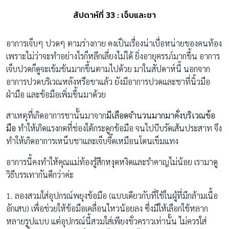
สัปดาห์ที่ 33 : เจ็บและชา
อาการเจ็บๆ ปวดๆ ตามร่างกาย คงเป็นเรื่องน่าเบื่อหน่ายของคนท้อง
เพราะไม่ว่าจะทำอย่างไรก็หลีกเลี่ยงไม่ได้ ยิ่งอายุครรภ์มากขึ้น อาการ
เจ็บปวดก็ดูจะเข้มข้นมากขึ้นตามไปด้วย มาในสัปดาห์นี้ นอกจาก
อาการปวดบริเวณหลังหรือขาแล้ว ยังมีอาการปวดและชาที่นิ้วมือ
ฝ่ามือ และข้อมือเพิ่มขึ้นมาด้วย
สาเหตุที่เกิดอาการชานั้นมาจาก
มีเลือดจำนวนมากมาคั่งบริเวณข้อ
มือ
ทำให้เกิดแรงกดที่ช่องใต้กระดูกข้อมือ จนไปบีบรัดเส้นประสาท จึง
ทำให้เกิดอาการเหน็บชาและเจ็บจี๊ดเหมือนโดนเข็มแทง
อาการนี้คงทำให้คุณแม่ท้องรู้สึกหงุดหงิดและรำคาญไม่น้อย เรามาดู
วิธีบรรเทากันดีกว่าค่ะ
1. ลองสวมใส่อุปกรณ์พยุงข้อมือ (แบบเดียวกับที่ใช้ในผู้ที่มีกล้ามเนื้อ
อักเสบ) เพื่อช่วยให้ข้อมือเคลื่อนไหวน้อยลง ซึ่งมีให้เลือกใช้หลาก
หลายรูปแบบ แต่อุปกรณ์นี้สวมใส่เพียงชั่วคราวเท่านั้น ไม่ควรใส่