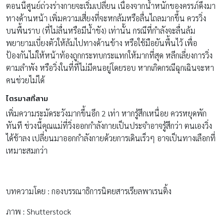
ตอนนี้ศูนย์ถ่วงร่างกายจะเริ่มเปลี่ยน เนื่องจากน้ำหนักของครรภ์ดึงมา
ทางด้านหน้า เพิ่มความเสี่ยงที่จะหกล้มหรือลื่นไถลมากขึ้น ควรวิ่ง
บนพื้นราบ (ที่ไม่ลื่นหรือมีน้ำขัง) เท่านั้น กรณีที่กำลังจะลื่นล้ม
พยายามเบี่ยงตัวให้ล้มไปทางด้านข้าง หรือใช้มือยันพื้นไว้ เพื่อ
ป้องกันไม่ให้หน้าท้องถูกกระทบกระแทกให้มากที่สุด หลีกเลี่ยงการวิ่ง
ตามลำพัง หรือวิ่งในที่ที่ไม่มีคนอยู่โดยรอบ หากเกิดกรณีฉุกเฉินจะหา
คนช่วยไม่ได้
ไตรมาสที่สาม
เพิ่มความระมัดระวังมากขึ้นอีก 2 เท่า หากรู้สึกเหนื่อย ควรหยุดพัก
ทันที ช่วงนี้คุณแม่ที่วิ่งออกกำลังกายเป็นประจำอาจรู้สึกว่า ตนเองวิ่ง
ได้ช้าลง เปลี่ยนมาออกกำลังกายด้วยการเดินเร็วๆ อาจเป็นทางเลือกที่
เหมาะสมกว่า
บทความโดย : กองบรรณาธิการนิตยสารเรียลพาเรนติ้ง
ภาพ : Shutterstock