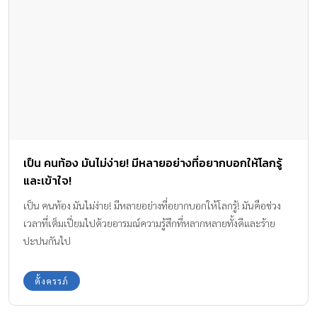
ไม่สามารถสร้างหลอดเลือดไปเลี้ยงรกได้เพียงพอ ทำให้บางส่วนของรก
ขาดเลือด เกิดการตายของเนื้อรกบางส่วนและมีการปล่อยสารที่ส่งผล
ให้หลอดเลือดหดตัว แต่มีข้อสมมติฐานว่า ครรภ์เป็นพิษเกิดได้จาก
สาเหตุดังนี้ รกทำงานผิดปกติ สารบางชนิดกระตุ้นให้หลอดเลือดหด
ตัวอย่างรุนแรง ส่งผลให้เกิดความดันโลหิตสูงกว่า 140/90 มิลลิเมตร
ปรอท ภาวะโปรตีน หรือไข่ขาวรั่วออกมาปะปนอยู่ในปัสสาวะ การฝังตัว
ไม่แน่นของรกบริเวณผนังมดลูก ทำให้ออกซิเจนไปหล่อเลี้ยงทารกใน
ครรภ์ไม่เพียงพอ เกิดการหลั่งสารพิษบางอย่างเข้าสู่กระแสเลือด ส่งผล
เสียต่อแม่ตั้งครรภ์และลูก จนเกิดภาวะแทรกซ้อน ภาวะครรภ์เป็นพิษ
เป็น คนท้อง มันไม่ง่าย! มีหลายอย่างที่อยากบอกให้โลกรู้
พบได้ 5-10% ของการตั้งครรภ์ กลุ่มเสี่ยงคือ แม่ตั้งครรภ์ครั้งแรก แม่มี
และเข้าใจ!
น้ำหนักตัวมาก แม่เป็นโรคเบาหวาน แม่มีประวัติความดันโลหิตสูง แม่ที่
ตั้งครรภ์ตอนอายุเกิน 35 ปี หรือแม่อายุน้อยแต่เป็นครรภ์แรก 5 อาการ
เป็น คนท้อง มันไม่ง่าย! มีหลายอย่างที่อยากบอกให้โลกรู้! มันคือช่วง
สำคัญของ ครรภ์เป็นพิษ อาการบวมบริเวณใบหน้า มือ และเท้า ทารก
เวลาที่เต็มเปี่ยมไปด้วยอารมณ์ความรู้สึกที่หลากหลายทั้งดีและร้าย
ดิ้นน้อยลง สายตาพร่ามัวและปวดศีรษะ โดยเฉพาะบริเวณท้ายทอย
ปะปนกันไป
หน้าผาก โดยรับประทานยาแก้ปวดแล้วไม่ดีขึ้น […]
ตั้งครรภ์