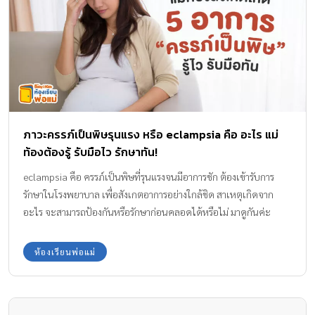
ภาวะครรภ์เป็นพิษรุนแรง หรือ eclampsia คือ อะไร แม่
ท้องต้องรู้ รับมือไว รักษาทัน!
eclampsia คือ ครรภ์เป็นพิษที่รุนแรงจนมีอาการชัก ต้องเข้ารับการ
รักษาในโรงพยาบาล เพื่อสังเกตอาการอย่างใกล้ชิด สาเหตุเกิดจาก
อะไร จะสามารถป้องกันหรือรักษาก่อนคลอดได้หรือไม่ มาดูกันค่ะ
ภาวะครรภ์เป็นพิษ เกิดจากสาเหตุใด สาเหตุของการเกิดครรภ์เป็นพิษ
ยังไม่เป็นที่ทราบแน่ชัด อาจเกิดจากความผิดปกติของระบบภูมิคุ้มกัน
ห้องเรียนพ่อแม่
หรือฮอร์โมนต่อมไร้ท่อบางตัวหรือจากกรรมพันธุ์ สันนิษฐานว่าเกิดจาก
ความไม่สมดุลกันระหว่างโปรตีนบางตัวที่สร้างขึ้นระหว่างการตั้งครรภ์
ทำให้เกิดความผิดปกติของหลอดเลือดในสตรีมีครรภ์ ส่งผลให้ร่างกาย