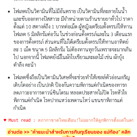
โฟเลตเป็นวิตามินที่ไม่มีอันตราย เป็นวิตามินที่ละลายในน้ำ
และขับออกทางปัสสาวะ มีจำหน่ายตามร้านขายยาทั่วไป ราคา
ตั้งแต่ 10 สตางค์ถึง 1 บาทต่อเม็ด ผู้หญิงเตรียมตั้งครรภ์ให้ทาน
โฟเลต 5 มิลลิกรัมต่อวัน ในช่วงก่อนตั้งครรภ์และใน 3 เดือนแรก
ของการตั้งครรภ์ ส่วนคนที่ไม่ได้เตรียมตั้งครรภ์ให้ทานอาทิตย์
ละ 1 เม็ด ขนาด 5 มิลลิกรัม ไม่ต้องทานทุกวันเพราะจะมากเกิน
ไป นอกจากนี้ โฟเลตยังมีในผักใบเขียวและผลไม้ เช่น ผักบุ้ง
ตำลึง คะน้า
โฟเลตซึ่งถือเป็นวิตามินวิเศษที่จะช่วยทำให้เซลล์ตัวอ่อนเจริญ
เติบโตอย่าง เป็นปกติ ป้องกันความพิการแต่กำเนิดของทารก
ลดภาวะอาการดาวน์ซินโดรม หลอดประสาทไม่ปิด โรคหัวใจ
พิการแต่กำเนิด โรคปากแหว่งเพดานโหว่ แขนขาพิการแต่
กำเนิด
♥ Must read : 
สภากาชาดไทยเตือน!ไม่อยากให้ลูกพิการตั้งแต่ในครร
อ่านต่อ >> “คำแนะนำสำหรับการกินทุเรียนของ แม่ท้อง” คลิก