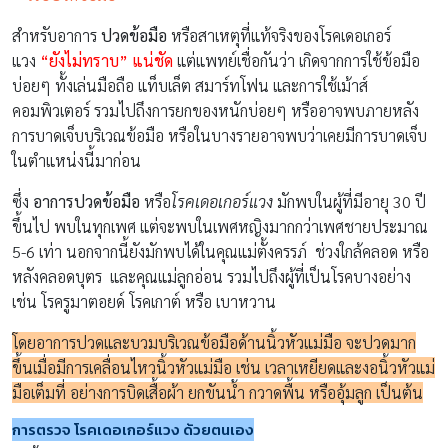
สำหรับอาการ
ปวดข้อมือ
หรือสาเหตุที่แท้จริงของโรคเดอเกอร์
แวง
“ยังไม่ทราบ” แน่ชัด
แต่แพทย์เชื่อกันว่า เกิดจากการใช้ข้อมือ
บ่อยๆ ทั้งเล่นมือถือ แท็บเล็ต สมาร์ทโฟน และการใช้เม้าส์
คอมพิวเตอร์ รวมไปถึงการยกของหนักบ่อยๆ หรืออาจพบภายหลัง
การบาดเจ็บบริเวณข้อมือ หรือในบางรายอาจพบว่าเคยมีการบาดเจ็บ
ในตำแหน่งนี้มาก่อน
ซึ่ง
อาการปวดข้อมือ
หรือ
โรคเดอเกอร์แวง
มักพบในผู้ที่มีอายุ 30 ปี
ขึ้นไป พบในทุกเพศ แต่จะพบในเพศหญิงมากกว่าเพศชายประมาณ
5-6 เท่า นอกจากนี้ยังมักพบได้ในคุณแม่ตั้งครรภ์ ช่วงใกล้คลอด หรือ
หลังคลอดบุตร และคุณแม่ลูกอ่อน รวมไปถึงผู้ที่เป็นโรคบางอย่าง
เช่น โรครูมาตอยด์ โรคเกาต์ หรือ เบาหวาน
โดยอาการปวดและบวมบริเวณข้อมือด้านนิ้วหัวแม่มือ จะปวดมาก
ขึ้นเมื่อมีการเคลื่อนไหวนิ้วหัวแม่มือ เช่น เวลาเหยียดและงอนิ้วหัวแม่
มือเต็มที่ อย่างการบิดเสื้อผ้า ยกขันน้ำ กวาดพื้น หรืออุ้มลูก เป็นต้น
การตรวจ โรคเดอเกอร์แวง
ด้วยตนเอง