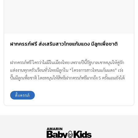
ฝากครรภ์ฟรี ส่งเสริมสาวไทยแก้มแดง มีลูกเพื่อชาติ
ฝากครรภ์ฟรี ใครว่าไม่มีในเมืองไทย เพราะปีนี้รัฐบาลเขาหนุนให้คู่รัก
แต่งงานทุกครัวเรือนทั่วไทยมีลูกใน “โครงการสาวไทนแก้มแดง” เร่ง
ปั๊มมีลูกเพื่อชาติ โดยหนุนให้สิทธิฝากครรภ์ฟรีมากถึง 5 ครั้งแถมยังได้
สิทธิพิเศษอื่นๆ อีกเพียบเลยค่ะ ทีมงาน Amarin Baby & Kids มีข้อมูล
ในเรื่องนี้มาบอกต่อให้ได้ทราบกันค่ะ
ตั้งครรภ์