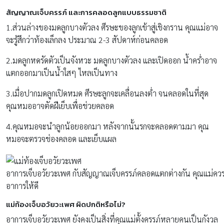
สัญญาณเจ็บครรภ์ และการคลอดลูกแบบธรรมชาติ
1.ส่วนล่างของมดลูกบางตัวลง ศีรษะของลูกเข้าสู่เชิงกราน คุณแม่อาจ
จะรู้สึกว่าท้องเล็กลง ประมาณ 2-3 สัปดาห์ก่อนคลอด
2.มดลูกหดรัดตัวเป็นจังหวะ มดลูกบางตัวลง และเปิดออก น้ำคร่ำอาจ
แตกออกมาเป็นน้ำใสๆ ไหลเป็นทาง
3.เมื่อปากมดลูกเปิดหมด ศีรษะลูกจะเคลื่อนลงต่ำ จนคลอดในที่สุด
คุณหมออาจตัดฝีเย็บเพื่อช่วยคลอด
4.คุณหมอจะนำลูกน้อยออกมา หลังจากนั้นรกจะคลอดตามมา คุณ
หมอจะตรวจช่องคลอด และเย็บแผล
อาการเจ็บอวัยวะเพศ กับสัญญาณเจ็บครรภ์คลอดแตกต่างกัน คุณแม่ควร
อาการให้ดี
แม่ท้องเจ็บอวัยวะเพศ ผิดปกติหรือไม่?
อาการเจ็บอวัยวะเพศ ยังคงเป็นสิ่งที่คุณแม่ตั้งครรภ์หลายคนเป็นกังวล