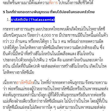
จะเกิดขึ้นตามมามีตั้งแต่ความ
พิการ
ไปจนถึงการเสียชีวิตได้
5 โรคที่ถ่ายทอดทางพันธุกรรม ที่พบได้บ่อยในครอบครัวไทย
ธาลัสซีเมีย (Thalassemia)
กระทรวงสาธารณสุข เผยประเทศไทยพบเด็กเกิดใหม่เป็นโรคธาลัสซี
เมียชนิดรุนแรง ปีละกว่า 4,000 ราย มีประชาชนมียีนโรคนี้แฝงในตัว
กว่า 22 ล้านคน หรือพบได้ทุก 1 ใน 3 คน พร้อมถ่ายทอดความผิด
ปกติให้ลูก โรคโลหิตจางธาลัสซีเมียเกิดจากความผิดปกติของยีน ซึ่ง
ยีนตัวนี้มีหน้าที่สร้างฮีโมโกลบินในเม็ดเลือดแดง ฮีโมโกลบิน
ประกอบไปด้วยกลุ่มโปรตีน 2 ชนิด คือ แอลฟาโกลบินและเบตาโก
ลบิน เมื่อใดที่ยีนผิดปกติ จะส่งผลต่อการสร้างฮีโมโกลบิน เกิดเป็นโรค
โลหิตจางธาลัสซีเมีย
เนื่องจาก
ธาลัสซีเมีย
เป็น โรคที่ถ่ายทอดทางพันธุกรรม จึงหมายความ
ว่า พ่อหรือแม่ของผู้ป่วยอาจเป็นโรคธาลัสซีเมียหรือเป็นพาหะและส่ง
ต่อพันธุกรรมเหล่านี้มายังลูก ผู้ที่ได้รับพันธุกรรมหรือยีนจากพ่อหรือ
แม่เพียงฝ่ายเดียวเรียกว่าธาลัสซีเมียแฝง ไม่นับว่าเป็นโรค โดยผู้ที่เป็น
ธาลัสซีเมียแฝงจะไม่เกิดอาการใด ๆ แต่สามารถเป็นพาหะและส่งต่อ