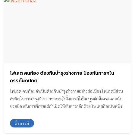
โฟเลต คนท้อง ต้องกินบำรุงร่างกาย ป้องกันทารกใน
ครรภ์ผิดปกติ
โฟเลต คนท้อง จำเป็นต้องกินบำรุงร่างกายอย่างต่อเนื่อง โฟเลตมีส่วน
สำคัญในการบำรุงร่างกายของหญิงตั้งครรภ์ให้สมบูรณ์แข็งแรง และยัง
ช่วยป้องกันการพิการแต่กำเนิดให้กับทารกอีกด้วย โฟเลตถือเป็นหนึ่ง
ในสารอาหารที่คนท้องต้องได้รับอย่างเพียงพอเพื่อบำรุงให้ครรภ์มี
สุขภาพดีตลอด 9 เดือน
ตั้งครรภ์