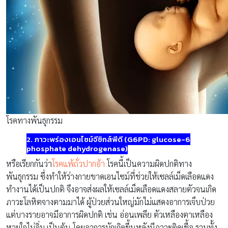
โรคทางพันธุกรรม
2. ภาวะพร่องเอนไซม์จีซิกส์พีดี (G6PD: glucose-6
phosphate dehydrogenase)
หรือเรียกกันว่า
โรคแพ้ถั่วปากอ้า
โรคนี้เป็นความผิดปกติทาง
พันธุกรรม ซึ่งทำให้ร่างกายขาดเอนไซม์ที่ช่วยให้เซลล์เม็ดเลือดแดง
ทำงานได้เป็นปกติ จึงอาจส่งผลให้เซลล์เม็ดเลือดแดงสลายตัวจนเกิด
ภาวะโลหิตจางตามมาได้ ผู้ป่วยส่วนใหญ่มักไม่แสดงอาการเจ็บป่วย
แต่บางรายอาจมีอาการผิดปกติ เช่น อ่อนเพลีย ตัวเหลืองตาเหลือง
หายใจไม่อิ่ม เป็นต้น โดยอาการมักเกิดขึ้นหลังมีภาวะติดเชื้อ รวมทั้ง