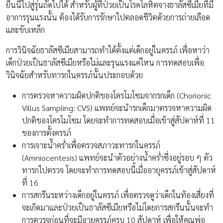
ยีนนี้ไปสู่รุ่นถัดไปได้ สำหรับผู้ที่ป่วยเป็นโรคโลหิตจางธาลัสซีเมียที่มี
อาการรุนแรงนั้น ต้องได้รับการรักษาไปตลอดชีวิตด้วยการถ่ายเลือด
และขับเหล็ก
การวินิจฉัยธาลัสซีเมียสามารถทำได้ตั้งแต่เด็กอยู่ในครรภ์ เพื่อหาว่า
เด็กป่วยเป็นธาลัสซีเมียหรือไม่และรุนแรงแค่ไหน การทดสอบเพื่อ
วินิจฉัยสำหรับทารกในครรภ์นั้นประกอบด้วย
การตรวจหาความผิดปกติของโครโมโซมจากรกเด็ก (Chorionic
Villus Sampling: CVS) แพทย์จะนำรกเด็กมาตรวจหาความผิด
ปกติของโครโมโซม โดยจะทำการทดสอบเมื่อเข้าสู่สัปดาห์ที่ 11
ของการตั้งครรภ์
การเจาะน้ำคร่ำเพื่อตรวจสภาวะทารกในครรภ์
(Amniocentesis) แพทย์จะนำตัวอย่างน้ำคร่ำซึ่งอยู่รอบ ๆ ตัว
ทารกไปตรวจ โดยจะทำการทดสอบนี้เมื่ออายุครรภ์เข้าสู่สัปดาห์
ที่ 16
การสกรีนระหว่างเด็กอยู่ในครรภ์ เพื่อตรวจดูว่าเด็กในท้องเสี่ยงที่
จะเกิดมาและป่วยเป็นธาลัสซีเมียหรือไม่โดยการสกรีนนั้นจะทำ
การตวรจก่อนที่จะมีอายุครรภ์ครบ 10 สัปดาห์ เพื่อให้คุณพ่อ