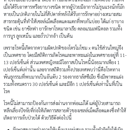
เมื่อได้รับอาหารหรือยาบางชนิด หากผู้ป่วยมีอาการไม่รุนแรงนักก็มัก
หายเป็นปกติภายในไม่กี่สัปดาห์หลังได้รับการรักษาอย่างเหมาะสม
สารกระตุ้นที่ทำให้เซลล์เม็ดเลือดแดงแตกที่พบกันบ่อย ได้แก่ ยาบาง
ชนิด เช่น ยาซัลฟา ยารักษาโรคมาลาเรีย คลอแรมเฟนิคอล รวมทั้ง
การบูร ลูกเหม็น และถั่วปากอ้า เป็นต้น
เพราะโรคนี้เกิดจากความผิดปกติของโครโมโซม x คนไข้ส่วนใหญ่จึง
เป็นเพศชาย โดยมีสถิติการเกิดโรคและพาหะแฝงในเพศชายอยู่ที่ 11-
13 เปอร์เซ็นต์ ส่วนเพศหญิงจะมีโอกาสเป็นโรคนี้น้อยมากเพียง 1
เปอร์เซ็นต์เท่านั้น และจากสถิติรวมทั้งประเทศพบว่านี่คือโรคทาง
พันธุกรรมที่พบมากเป็นอันดับ 2 รองจากธาลัสซีเมีย ซึ่งมีพาหะแฝง
รวมทั้งหมดราว 30 เปอร์เซ็นต์ และมีอีก 1 เปอร์เซ็นต์เท่านั้นที่เป็น
โรค
โรคนี้ไม่สามารถป้องกันการส่งผ่านจากพ่อแม่ได้ แต่ผู้ป่วยสามารถ
หลีกเลี่ยงปัจจัยที่ก่อให้เกิดการสลายตัวของเซลล์เม็ดเลือดแดงซึ่งทำให้
เกิดอาการเจ็บป่วยได้ ด้วยวิธีดังต่อไปนี้
รักษาสุขภาพร่างกายให้แข็งแรงอยู่เสมอ รวมทั้งทำจิตใจให้เบิก