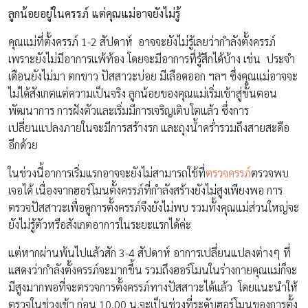
ลูกน้อยอยู่ในครรภ์ แต่คุณแม่อาจยังไม่รู้
คุณแม่ที่ตั้งครรภ์ 1-2 สัปดาห์ อาจจะยังไม่รู้เลยว่ากำลังตั้งครรภ์
เพราะยังไม่มีอาการแพ้ท้อง โดยจะมีอาการที่รู้สึกได้บ้าง เช่น ประจำ
เดือนยังไม่มา ตกขาว ปัสสาวะบ่อย มีเลือดออก ฯลฯ ซึ่งคุณแม่อาจจะ
ไม่ได้สังเกตแต่ความเป็นจริง ลูกน้อยของคุณแม่เริ่มเข้าสู่ขั้นตอน
พัฒนาการ การฝังตัวและเริ่มมีการเจริญเติบโตแล้ว ซึ่งการ
เปลี่ยนแปลงภายในจะมีการสร้างรก และถุงน้ำคร่ำรวมถึงสายสะดือ
อีกด้วย
ในช่วงนี้อาการเริ่มแรกอาจจะยังไม่สามารถใช้ที่
ตรวจครรภ์
ตรวจพบ
เจอได้ เนื่องจากฮอร์โมนตั้งครรภ์ที่กำลังสร้างยังไม่สูงเพียงพอ การ
ตรวจปัสสาวะเพื่อดูการตั้งครรภ์จึงยังไม่พบ รวมทั้งคุณแม่ส่วนใหญ่จะ
ยังไม่รู้ตัวหรือสังเกตอาการในระยะแรกได้ค่ะ
แต่หากผ่านพ้นไปแล้วสัก 3-4 สัปดาห์ อาการเปลี่ยนแปลงต่างๆ ที่
แสดงว่ากำลังตั้งครรภ์จะมากขึ้น รวมถึงฮอร์โมนในร่างกายคุณแม่ก็จะ
มีสูงมากพอที่จะตรวจการตั้งครรภ์ทางปัสสาวะได้แล้ว โดยแนะนำให้
ตรวจในช่วงเช้า ก่อน 10.00 น.จะเป็นช่วงที่ระดับฮอร์โมนของการตั้ง