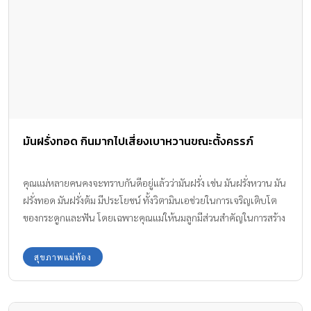
มันฝรั่งทอด กินมากไปเสี่ยงเบาหวานขณะตั้งครรภ์
คุณแม่หลายคนคงจะทราบกันดีอยู่แล้วว่ามันฝรั่ง เช่น มันฝรั่งหวาน มัน
ฝรั่งทอด มันฝรั่งต้ม มีประโยชน์ ทั้งวิตามินเอช่วยในการเจริญเติบโต
ของกระดูกและฟัน โดยเฉพาะคุณแม่ให้นมลูกมีส่วนสำคัญในการสร้าง
น้ำนม และวิตามินซีช่วยดูดซึมธาตุเหล็ก ทำให้ระบบภูมิคุ้มกันแข็งแรง
สุขภาพแม่ท้อง