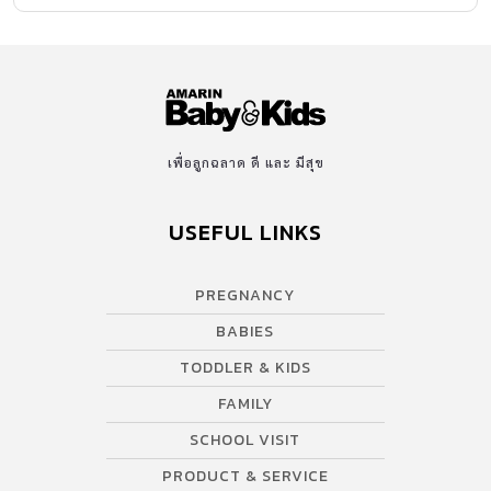
เพื่อลูกฉลาด ดี และ มีสุข
USEFUL LINKS
PREGNANCY
BABIES
TODDLER & KIDS
FAMILY
SCHOOL VISIT
PRODUCT & SERVICE