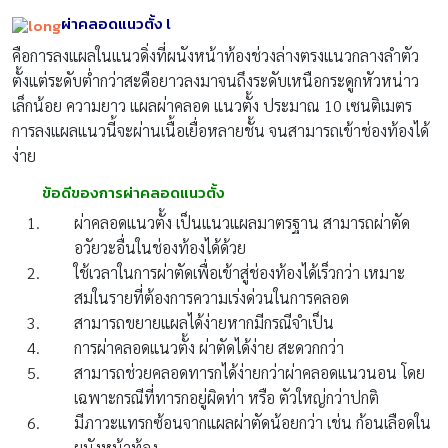
ผ่าคลอดแนวตั้ง l
คือการลงแผลในแนวดิ่งที่ผนังหน้าท้องช่วงล่างตรงแนวกลางลำตัว
ตั้งแต่ระดับต่ำกว่าสะดือยาวลงมาจนถึงระดับเหนือกระดูกหัวหน่าว
เล็กน้อย ความยาว แผลผ่าคลอด แนวตั้ง ประมาณ 10 เซนติเมตร
การลงแผลแนวนี้จะผ่านเนื้อเยื่อหลายชั้น จนสามารถเข้าช่องท้องได้
ง่าย
ข้อดีของการผ่าคลอดแนวตั้ง
ผ่าคลอดแนวตั้ง เป็นแนวแผลมาตรฐาน สามารถผ่าตัด
อวัยวะอื่นในช่องท้องได้ด้วย
ใช้เวลาในการผ่าตัดเพื่อเข้าสู่ช่องท้องได้เร็วกว่า เหมาะ
สมในรายที่ต้องการความเร่งด่วนในการคลอด
สามารถขยายแผลได้ง่ายหากมีกรณีจำเป็น
การผ่าคลอดแนวตั้ง ผ่าตัดได้ง่าย สะดวกกว่า
สามารถช่วยคลอดทารกได้ง่ายกว่าผ่าคลอดแนวนอน โดย
เฉพาะกรณีที่ทารกอยู่ผิดท่า หรือ ตัวใหญ่กว่าปกติ
มีภาวะแทรกซ้อนจากแผลผ่าตัดน้อยกว่า เช่น ก้อนเลือดใน
ผนังหน้าท้อง