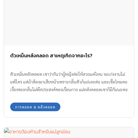
ตัวเหม็นหลังคลอด สาเหตุเกิดจากอะไร?
ตัวเหม็นหลังคลอด เขาว่ากันว่าผู้หญิงต่อให้สวยแค่ไหน จะเก่งงานไม่
แพ้ใคร แต่ถ้าต้องมาเสียหน้าเพราะกลิ่นตัวก็แย่เลยค่ะ และเชื่อไหมคะ
เรื่องของกลิ่นไม่พึงประสงค์ของเรือนกาย แม่หลังคลอดเขาก็มีกันนะคะ
ทีมงาน Amarin Baby & Kids จะมาไขข้อข้องใจให้ได้ทราบกันว่า
แท้จริงแล้วอาการ ตัวเหม็นหลังคลอด นี้เกิดจากสาเหตุใดกันค่ะ
การคลอด & หลังคลอด