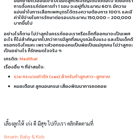
นั้นก็ย้ายตัวอ่อนเข้าไปในมดลูกให้เจริญเติบโตต่อไป โดยอัตรา
การตั้งครรภ์ต่อการทำ 1 รอบ จะอยู่ที่ประมาณ 60% มีความ
แม่นยำในการเลือกเพศบุตรได้ตรงความต้องการ 100% และมี
ค่าใช้จ่ายในการรักษาต่อรอบประมาณ 150,000 – 200,000
บาทขึ้นไป
อย่างไรก็ตาม ไม่ว่าลูกในครรภ์ของเราหรือเด็กที่ออกมาจะเป็นเพศ
อะไร ก็ไม่สำคัญมากไปกว่าการมีลูกที่สมบูรณ์แข็งแรง และเป็นเด็กดี
หรอกจริงไหมคะ เพราะหัวอกของคนเป็นพ่อเป็นแม่ทุกคน ไม่ว่าลูกจะ
เป็นอย่างไร ก็รักหมดใจจริง ๆ
เครดิต:
Medthai
เรื่องอื่น ๆ ที่น่าสนใจ:
รวม กระบวนท่ารัก (sex) สำหรับทำลูกสาว-ลูกชาย
หมอเตือน! ลูกนอนกรน! เสี่ยงพัฒนาการถดถอย
เลี้ยงลูกให้ เก่ง ดี มีสุข ไปกับเรา คลิกติดตามที่
Amarin Baby & Kids