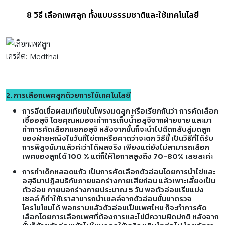
8 วิธี เลือกเพศลูก ทั้งแบบธรรมชาติและใช้เทคโนโลยี
เครดิต: Medthai
2. การเลือกเพศลูกด้วยการใช้เทคโนโลยี
การฉีดเชื้อผสมเทียมในโพรงมดลูก
หรือเรียกกันว่า การคัดเลือก
เชื้ออสุจิ โดยคุณหมอจะทำการเก็บน้ำอสุจิจากฝ่ายชาย และมา
ทำการคัดเลือกแยกอสุจิ หลังจากนั้นก็จะนำไปฉีดกลับสู่มดลูก
ของฝ่ายหญิงในวันที่ไข่ตกหรือคาดว่าจะตก วิธีนี้ เป็นวิธีที่ได้รับ
การพิสูจน์มาแล้วค่ะว่าได้ผลจริง เพียงแต่ยังไม่สามารถเลือก
เพศของลูกได้ 100 % แต่ก็ให้โอกาสสูงถึง 70-80% เลยละค่ะ
การทำเด็กหลอดแก้ว
เป็นการคัดเลือกตัวอ่อนโดยการนำไข่และ
อสุจิมาปฏิสนธิกันภายนอกร่างกายเสียก่อน แล้วเพาะเลี้ยงเป็น
ตัวอ่อน ภายนอกร่างกายประมาณ 5 วัน พอตัวอ่อนเริ่มแบ่ง
เซลล์ ก็ทำให้เราสามารถนำเซลล์จากตัวอ่อนนั้นมาตรวจ
โครโมโซมได้ พอทราบแล้วตัวอ่อนเป็นเพศไหน ก็จะทำการคัด
เลือกโดยการเลือกเพศที่ต้องการและไม่มีความผิดปกติ หลังจาก