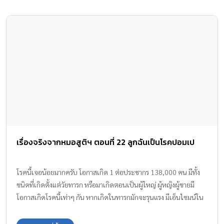
เรื่องจริงจากหมอสูติฯ ตอนที่ 22 ลูกฉันเป็นโรคปอมเป
โรคนี้เจอน้อยมากครับ โอกาสเกิด 1 ต่อประชากร 138,000 คน มีทั้ง
ชนิดที่เกิดตั้งแต่วัยทารก หรือมาเกิดตอนเป็นผู้ใหญ่ ผู้หญิงผู้ชายมี
โอกาสเกิดโรคนี้เท่าๆ กัน หากเกิดในทารกมักจะรุนแรง มีเอ็นไซมน์ใน
เซลล์ต่ำกว่าร้อยละ 1 ในผู้ใหญ่มักมีเอ็นไซมน์ในเซลล์ประมาณร้อยละ
2-40 อาการจึงรุนแรงน้อยกว่าเด็กทารก วิธีการรักษาโรคนี้คือการให้ยา