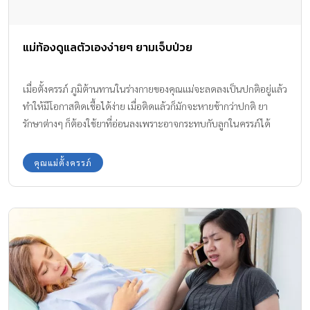
แม่ท้องดูแลตัวเองง่ายๆ ยามเจ็บป่วย
เมื่อตั้งครรภ์ ภูมิต้านทานในร่างกายของคุณแม่จะลดลงเป็นปกติอยู่แล้ว
ทำให้มีโอกาสติดเชื้อได้ง่าย เมื่อติดแล้วก็มักจะหายช้ากว่าปกติ ยา
รักษาต่างๆ ก็ต้องใช้ยาที่อ่อนลงเพราะอาจกระทบกับลูกในครรภ์ได้
นอกจากนี้ การเป็นไข้สูงนานๆ หัวใจของลูกจะเต้นเร็วมากขึ้น ส่งผลให้
ลูกน้อยเจริญเติบโตช้าได้ด้วย
คุณแม่ตั้งครรภ์