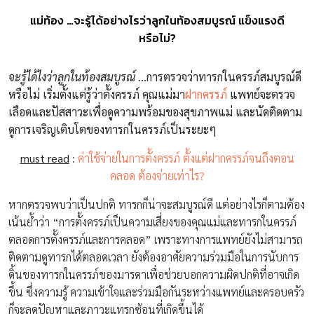
แม่ท้อง …จะรู้ได้อย่างไรว่าลูกในท้องสมบูรณ์ แข็งแรงดี
หรือไม่?
จะรู้ได้ไงว่าลูกในท้องสมบูรณ์
…การตรวจว่าทารกในครรภ์สมบูรณ์ดี
หรือไม่ เริ่มตั้งแต่รู้ว่าตั้งครรภ์ คุณแม่มา
ฝากครรภ์
แพทย์จะตรวจ
เลือดและปัสสาวะเพื่อดูความพร้อมของสุขภาพแม่ และนัดติดตาม
ดูการเจริญเติบโตของทารกในครรภ์เป็นระยะๆ
must read
:
ค่าใช้จ่ายในการตั้งครรภ์ ตั้งแต่ฝากครรภ์จนถึงตอน
คลอด ต้องจ่ายเท่าไร?
หากตรวจพบว่าเป็นปกติ ทารกก็น่าจะสมบูรณ์ดี แต่อย่างไรก็ตามต้อง
เน้นย้ำว่า “การตั้งครรภ์เป็นความเสี่ยงของคุณแม่และทารกในครรภ์
ตลอดการตั้งครรภ์และการคลอด” เพราะทางการแพทย์ยังไม่สามารถ
ติดตามดูทารกได้ตลอดเวลา ยังต้องอาศัยความร่วมมือในการนับการ
ดิ้นของทารกในครรภ์ของมารดาเพื่อช่วยบอกความผิดปกติที่อาจเกิด
ขึ้น ซึ่งความรู้ ความเข้าใจและร่วมมือกันระหว่างแพทย์และครอบครัว
ก็จะลดปัญหาและภาวะแทรกซ้อนที่เกิดขึ้นได้