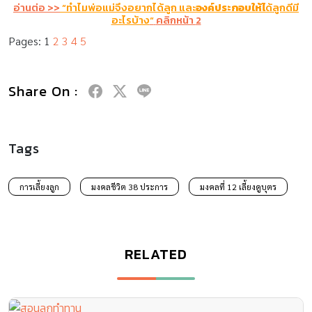
อ่านต่อ
>>
“ทำไมพ่อแม่จึงอยากได้ลูก และ
องค์ประกอบให้ไ
ด้ลูกดี
มี
อะไรบ้าง
“
คลิกหน้า
2
Pages:
1
2
3
4
5
Share On :
Tags
การเลี้ยงลูก
มงคลชีวิต 38 ประการ
มงคลที่ 12 เลี้ยงดูบุตร
RELATED