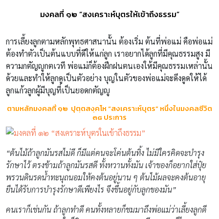
มงคลที่ ๑๒ “สงเคราะห์บุตรให้เข้าถึงธรรม”
การเลี้ยงลูกตามหลักพุทธศาสนานั้น ต้องเริ่ม ต้นที่พ่อแม่ คือพ่อแม่
ต้องทำตัวเป็นต้นแบบที่ดีให้แก่ลูก เราอยากได้ลูกที่มีคุณธรรมสูง มี
ความกตัญญูกตเวที พ่อแม่ก็ต้องฝึกฝนตนเองให้มีคุณธรรมเหล่านั้น
ด้วยและทำให้ลูกดูเป็นตัวอย่าง บุญในตัวของพ่อแม่จะดึงดูดให้ได้
ลูกแก้วลูกผู้มีบุญที่เป็นยอดกตัญญู
ตามหลักมงคลที่ ๑๒
ปุตฺตสงฺคโห “สงเคราะห์บุตร” หนึ่งในมงคลชีวิต
๓๘
ประการ
“
ต้นไม้ถ้าลูกมันรสไม่ดี ก็มีแต่คนจะโค่นต้
น
ทิ้ง ไม่มีใครคิดจะบำรุง
รักษาไว้ ตรงข้ามถ้าลูกมันรสดี ทั้งหวานทั้งมัน เจ้าของก็อยากใส่ปุ๋ย
พรวนดินรดน้ำทะนุถนอมให้คงต้นอยู่นาน ๆ ต้นไม้ผลจะคงต้นอายุ
ยืนได้รับการบำรุงรักษาดีเพียงไร จึงขึ้นอยู่กับลูกของมัน”
คนเราก็เช่นกัน ถ้าลูกทำดี คนทั้งหลายก็ชมมาถึงพ่อแม่ว่าเลี้ยงลูกดี