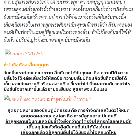
ความสุขกายสบายใจก็ติดตามเพราะลูก ความดีบุญกุศลก็ไหลมา
เพราะลูกแต่ถ้าลูกทำชั่วช้าเลวทราม คนทั้งหลายก็แช่งด่ามาถึงพ่อแม่
ด้วยเหมือนกันสร้างความลำบากให้พ่อแม่ ทั้งทรัพย์สินเงินทองชื่อ
เสียงเสียหายไปเพราะลูกพระสัมมาสัมพุทธเจ้าทรงชี้ว่า สิริมงคลของ
คนที่เป็นพ่อเป็นแม่อยู่ที่ลูกและในทางตรงข้าม ถ้าไม่ป้องกันแก้ไขให้
ดีแล้ว อัปรีย์จัญไรก็จะมาจากลูกนั่นเหมือนกัน
ทำไมจึงต้องเลี้ยงดูบุตร
วันหนึ่งเราต้องแก่และตาย สิ่งที่ยากได้กับทุกคน คือ ความปีติ ความ
ปลื้มใจ ไว้หล่อเลี้ยงใจให้สดชื่น ความปลื้มปีติจะเกิดขึ้นก็ต่อเมื่อได้
เห็น ผลแห่งความดี หรือผลงานดี ๆ ที่เราทำไว้ ยิ่งผลงานดีมากเท่าไร
ยิ่งชื่นใจมากเท่านั้นแล้วอายุจะยืนยง สุขภาพจะแข็งแรง
สุดอดผลงานของนักปฏิบัติธรรม คือ การกำจัดกิเลสในตัวให้หมด
สุดยอดผลงานของโลก คือ การมีลูกหลานเป็นคนดี
ถ้าลูกหลานเป็นคนเลว มันช้ำใจยิ่งกว่าถูกใครจับใส่ครกโขลกเสียอีก
เลี้ยงสุนัขแล้วกัดสู้สุนัขคนอื่นไม่ได้ยังเจ็บใจ
เลี้ยงลูกแล้วดีสู้ลูกคนอื่นไม่ได้มันจะช้ำใจสักแค่ไหน