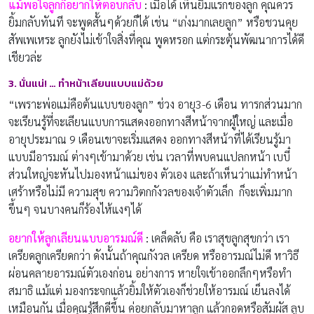
แม้พอใจลูกก็อยากให้ตอบกลับ
:
เมื่อได้ เห็นยิ้มแรกของลูก คุณควร
ยิ้มกลับทันที จะพูดสั้นๆด้วยก็ได้ เช่น “เก่งมากเลยลูก” หรือชวนคุย
สัพเพเหระ ลูกยังไม่เข้าใจสิ่งที่คุณ พูดหรอก แต่กระตุ้นพัฒนาการได้ดี
เชียวล่ะ
3. นั่นแน่! … ทำหน้าเลียนแบบแม่ด้วย
“เพราะพ่อแม่คือต้นแบบของลูก” ช่วง อายุ3-6 เดือน ทารกส่วนมาก
จะเรียนรู้ที่จะเลียนแบบการแสดงออกทางสีหน้าจากผู้ใหญ่ และเมื่อ
อายุประมาณ 9 เดือนเขาจะเริ่มแสดง ออกทางสีหน้าที่ได้เรียนรู้มา
แบบมีอารมณ์ ต่างๆเข้ามาด้วย เช่น เวลาที่พบคนแปลกหน้า เบบี๋
ส่วนใหญ่จะหันไปมองหน้าแม่ของ ตัวเอง และถ้าเห็นว่าแม่ทำหน้า
เศร้าหรือไม่มี ความสุข ความวิตกกังวลของเจ้าตัวเล็ก ก็จะเพิ่มมาก
ขึ้นๆ จนบางคนก็ร้องไห้แงๆได้
อยากให้ลูกเลียนแบบอารมณ์ดี
:
เคล็ดลับ คือ เราสุขลูกสุขกว่า เรา
เครียดลูกเครียดกว่า ดังนั้นถ้าคุณกังวล เครียด หรืออารมณ์ไม่ดี หาวิธี
ผ่อนคลายอารมณ์ตัวเองก่อน อย่างการ หายใจเข้าออกลึกๆหรือทำ
สมาธิ แม้แต่ มองกระจกแล้วยิ้มให้ตัวเองก็ช่วยให้อารมณ์ เย็นลงได้
เหมือนกัน เมื่อคุณรู้สึกดีขึ้น ค่อยกลับมาหาลูก แล้วกอดหรือสัมผัส ลูบ