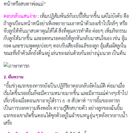
หน้าหรือสบตาพ่อแม่”
ตอบกลับแสนง่าย
:
เพิ่มปฏิสัมพันธ์กับเบบี๋ให้มากขึ้น แต่ไม่บังคับ คือ
ถ้าลูกเบือนหน้าหนีอย่าเพิ่งพยายามเอาหน้าตัวเองเข้าไปใกล้ๆ หรือ
จับลูกให้หันมาสบตาคุณให้ได้ สิ่งที่คุณควรทำคือ ค่อยๆ เพิ่มกิจกรรม
กับลูกให้มากขึ้น และอดทนรอคอยให้ลูกหันกลับมาสนใจเอง เช่น อุ้ม
กอด และชวนพูดคุยบ่อยๆ ตอบรับเสียงอ้อแอ้ของลูก อุ้มสัมผัสลูกใน
ขณะที่เจ้าตัวเล็กยังตื่นอยู่ เล่นของเล่นด้วยกันอย่างนุ่มนวล เป็นต้น
2. ยิ้มหวาน
“ยิ้มช่วงแรกของทารกยังเป็นปฏิกิริยาตอบกลับอัตโนมัติ ต่อมาเมื่อ
เริ่มโตขึ้นรอยยิ้มก็จะมีความหมายมากขึ้น และมีอารมณ์ต่างๆเข้าไป
เกี่ยวข้องเมื่อตอนเขาอายุได้ราว 6 -8 สัปดาห์ “การยิ้มของทารก
เป็นการบอกความพึงพอใจ ความรู้สึกสบายตัว อย่างลูกของฉันยิ้ม
แรกของเขาเกิดขึ้นตอนได้ซุกตัวอยู่ในผ้าขนหนูอุ่นๆหลังจากอาบน้ำ
เสร็จ