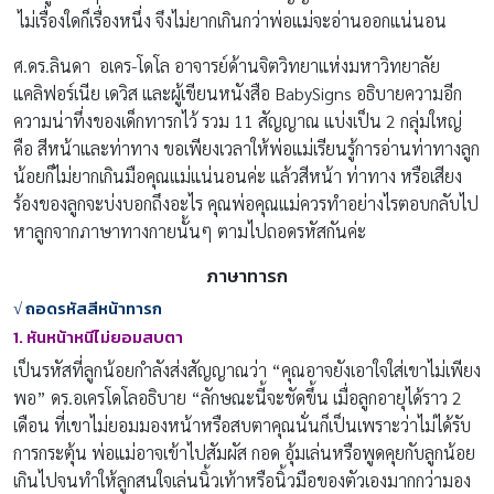
ไม่เรื่องใดก็เรื่องหนึ่ง จึงไม่ยากเกินกว่าพ่อแม่จะอ่านออกแน่นอน
ศ.ดร.ลินดา อเคร-โดโล อาจารย์ด้านจิตวิทยาแห่งมหาวิทยาลัย
แคลิฟอร์เนีย เดวิส และผู้เขียนหนังสือ BabySigns อธิบายความอีก
ความน่าทึ่งของเด็กทารกไว้ รวม 11 สัญญาณ แบ่งเป็น 2 กลุ่มใหญ่
คือ สีหน้าและท่าทาง ขอเพียงเวลาให้พ่อแม่เรียนรู้การอ่านท่าทางลูก
น้อยก็ไม่ยากเกินมือคุณแม่แน่นอนค่ะ แล้วสีหน้า ท่าทาง หรือเสียง
ร้องของลูกจะบ่งบอกถึงอะไร คุณพ่อคุณแม่ควรทำอย่างไรตอบกลับไป
หาลูกจากภาษาทางกายนั้นๆ ตามไปถอดรหัสกันค่ะ
ภาษาทารก
√
ถอดรหัสสีหน้าทารก
1. หันหน้าหนีไม่ยอมสบตา
เป็นรหัสที่ลูกน้อยกำลังส่งสัญญาณว่า “คุณอาจยังเอาใจใส่เขาไม่เพียง
พอ” ดร.อเครโดโลอธิบาย “ลักษณะนี้จะชัดขึ้น เมื่อลูกอายุได้ราว 2
เดือน ที่เขาไม่ยอมมองหน้าหรือสบตาคุณนั่นก็เป็นเพราะว่าไม่ได้รับ
การกระตุ้น พ่อแม่อาจเข้าไปสัมผัส กอด อุ้มเล่นหรือพูดคุยกับลูกน้อย
เกินไปจนทำให้ลูกสนใจเล่นนิ้วเท้าหรือนิ้วมือของตัวเองมากกว่ามอง