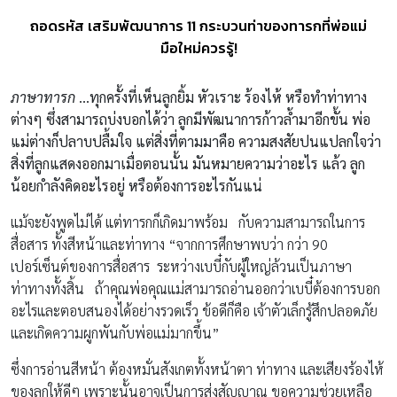
ถอดรหัส เสริมพัฒนาการ 11 กระบวนท่าของทารกที่พ่อแม่
มือใหม่ควรรู้!
ภาษาทารก
…ทุกครั้งที่เห็นลูกยิ้ม หัวเราะ ร้องไห้ หรือทำท่าทาง
ต่างๆ ซึ่งสามารถบ่งบอกได้ว่า ลูกมีพัฒนาการก้าวล้ำมาอีกขั้น พ่อ
แม่ต่างก็ปลาบปลื้มใจ แต่สิ่งที่ตามมาคือ ความสงสัยปนแปลกใจว่า
สิ่งที่ลูกแสดงออกมาเมื่อตอนนั้น มันหมายความว่าอะไร แล้ว ลูก
น้อยกำลังคิดอะไรอยู่ หรือต้องการอะไรกันแน่
แม้จะยังพูดไม่ได้ แต่ทารกก็เกิดมาพร้อม กับความสามารถในการ
สื่อสาร ทั้งสีหน้าและท่าทาง “จากการศึกษาพบว่า กว่า 90
เปอร์เซ็นต์ของการสื่อสาร ระหว่างเบบี๋กับผู้ใหญ่ล้วนเป็นภาษา
ท่าทางทั้งสิ้น ถ้าคุณพ่อคุณแม่สามารถอ่านออกว่าเบบี๋ต้องการบอก
อะไรและตอบสนองได้อย่างรวดเร็ว ข้อดีก็คือ เจ้าตัวเล็กรู้สึกปลอดภัย
และเกิดความผูกพันกับพ่อแม่มากขึ้น”
ซึ่งการอ่านสีหน้า ต้องหมั่นสังเกตทั้งหน้าตา ท่าทาง และเสียงร้องไห้
ของลูกให้ดีๆ เพราะนั้นอาจเป็นการส่งสัญญาณ ขอความช่วยเหลือ