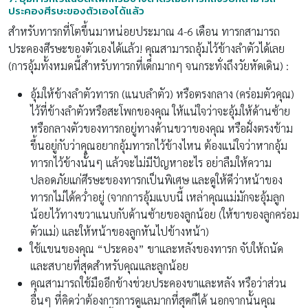
ประคองศีรษะของตัวเองได้แล้ว
สำหรับทารกที่โตขึ้นมาหน่อยประมาณ 4-6 เดือน ทารกสามารถ
ประคองศีรษะของตัวเองได้แล้ว! คุณสามารถอุ้มไว้ข้างลำตัวได้เลย
(การอุ้มทั้งหมดนี้สำหรับทารกที่เด็กมากๆ จนกระทั่งถึงวัยหัดเดิน) :
อุ้มให้ข้างลำตัวทารก (แนบลำตัว) หรือตรงกลาง (คร่อมตัวคุณ)
ไว้ที่ข้างลำตัวหรือสะโพกของคุณ ให้แน่ใจว่าจะอุ้มให้ด้านซ้าย
หรือกลางตัวของทารกอยู่ทางด้านขวาของคุณ หรือฝั่งตรงข้าม
ขึ้นอยู่กับว่าคุณอยากอุ้มทารกไว้ข้างไหน ต้องแน่ใจว่าหากอุ้ม
ทารกไว้ข้างนั้นๆ แล้วจะไม่มีปัญหาอะไร อย่าลืมให้ความ
ปลอดภัยแก่ศีรษะของทารกเป็นพิเศษ และดูให้ดีว่าหน้าของ
ทารกไม่ได้คว่ำอยู่ (จากการอุ้มแบบนี้ เหล่าคุณแม่มักจะอุ้มลูก
น้อยไว้ทางขวาแนบกับด้านซ้ายของลูกน้อย (ให้ขาของลูกคร่อม
ตัวแม่) และให้หน้าของลูกหันไปข้างหน้า)
ใช้แขนของคุณ “ประคอง” ขาและหลังของทารก จับให้ถนัด
และสบายที่สุดสำหรับคุณและลูกน้อย
คุณสามารถใช้มืออีกข้างช่วยประคองขาและหลัง หรือว่าส่วน
อื่นๆ ที่คิดว่าต้องการการดูแลมากที่สุดก็ได้ นอกจากนั้นคุณ