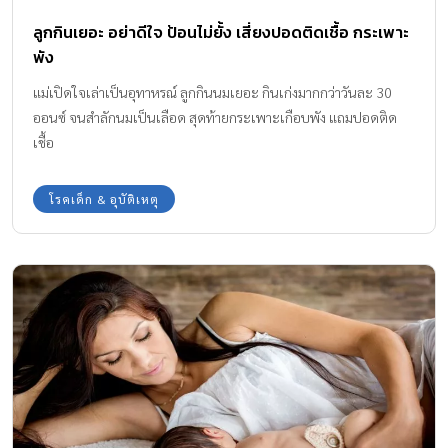
ยาสีฟันรสชาติที่เด็กๆ ชอบ ค่อยๆ หัดไปตั้งแต่ซี่แรก ทำไปทีละนิด ก็จะ
ลูกกินเยอะ อย่าดีใจ ป้อนไม่ยั้ง เสี่ยงปอดติดเชื้อ กระเพาะ
ช่วยให้เด็กๆ เริ่มคุ้นเคยและสนุกกับการแปรงฟัน ฟลูออไรด์ป้องกัน
พัง
ฟันผุของลูกน้อย เมื่อเริ่มดูแลความสะอาดของปากและฟันแล้ว คุณ
พ่อคุณแม่จะต้องคำนึงถึงปริมาณฟลูออไรด์ที่พอเหมาะกับวัย เพราะ
แม่เปิดใจเล่าเป็นอุทาหรณ์ ลูกกินนมเยอะ กินเก่งมากกว่าวันละ 30
หากเด็กในช่วงที่ฟันกำลังขึ้นในช่วง 0-8 ปีได้รับฟลูออไรด์มากเกินไป
ออนซ์ จนสำลักนมเป็นเลือด สุดท้ายกระเพาะเกือบพัง แถมปอดติด
เป็นเวลานานๆ […]
เชื้อ
โรคเด็ก & อุบัติเหตุ