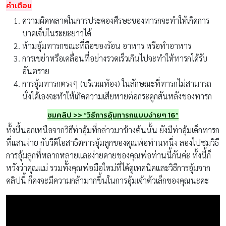
คำเตือน
ความผิดพลาดในการประคองศีรษะของทารกจะทำให้เกิดการ
บาดเจ็บในระยะยาวได้
ห้ามอุ้มทารกขณะที่ถือของร้อน อาหาร หรือทำอาหาร
การเขย่าหรือเคลื่อนที่อย่างรวดเร็วเกินไปจะทำให้ทารกได้รับ
อันตราย
การอุ้มทารกตรงๆ (บริเวณท้อง) ในลักษณะที่ทารกไม่สามารถ
นั่งได้เองจะทำให้เกิดความเสียหายต่อกระดูกสันหลังของทารก
ชมคลิป >> “วิธีการอุ้มทารกแบบง่ายๆ 16”
ทั้งนี้นอกเหนือจากวิธีท่าอุ้มที่กล่าวมาข้างต้นนั้น ยังมีท่าอุ้มเด็กทารก
ที่แสนง่าย กับวีดีโอสาธิตการอุ้มลูกของคุณพ่อท่านหนึ่ง ลองไปชมวิธี
การอุ้มลูกที่หลากหลายและง่ายดายของคุณพ่อท่านนี้กันค่ะ ทั้งนี้ก็
หวังว่าคุณแม่ รวมทั้งคุณพ่อมือใหม่ที่ได้ดูเทคนิคและวิธีการอุ้มจาก
คลิปนี้ ก็คงจะมีความกล้ามากขึ้นในการอุ้มเจ้าตัวเล็กของคุณนะคะ