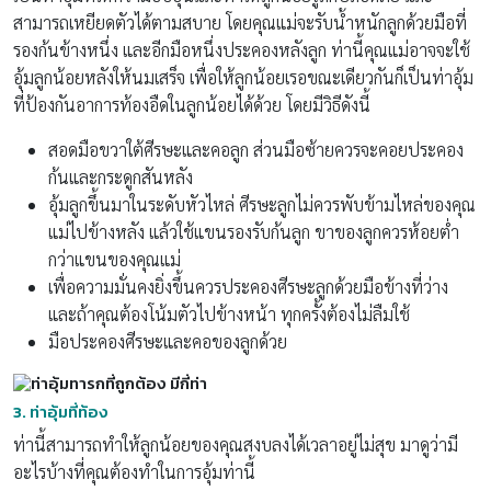
สามารถเหยียดตัวได้ตามสบาย โดยคุณแม่จะรับน้ำหนักลูกด้วยมือที่
รองก้นข้างหนึ่ง และอีกมือหนึ่งประคองหลังลูก ท่านี้คุณแม่อาจจะใช้
อุ้มลูกน้อยหลังให้นมเสร็จ เพื่อให้ลูกน้อยเรอขณะเดียวกันก็เป็นท่าอุ้ม
ที่ป้องกันอาการท้องอืดในลูกน้อยได้ด้วย โดยมีวิธีดังนี้
สอดมือขวาใต้ศีรษะและคอลูก ส่วนมือซ้ายควรจะคอยประคอง
ก้นและกระดูกสันหลัง
อุ้มลูกขึ้นมาในระดับหัวไหล่ ศีรษะลูกไม่ควรพับข้ามไหล่ของคุณ
แม่ไปข้างหลัง แล้วใช้แขนรองรับก้นลูก ขาของลูกควรห้อยต่ำ
กว่าแขนของคุณแม่
เพื่อความมั่นคงยิ่งขึ้นควรประคองศีรษะลูกด้วยมือข้างที่ว่าง
และถ้าคุณต้องโน้มตัวไปข้างหน้า ทุกครั้งต้องไม่ลืมใช้
มือประคองศีรษะและคอของลูกด้วย
3.
ท่าอุ้มที่ท้อง
ท่านี้สามารถทำให้ลูกน้อยของคุณสงบลงได้เวลาอยู่ไม่สุข มาดูว่ามี
อะไรบ้างที่คุณต้องทำในการอุ้มท่านี้