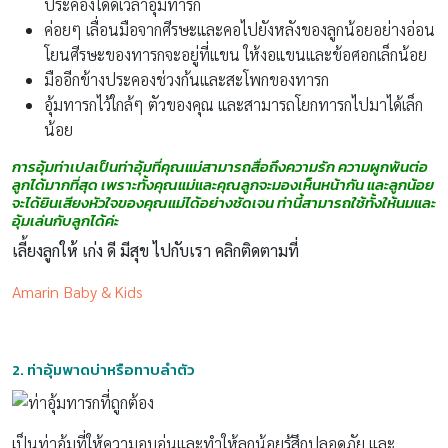
ประคองได้ดีเวลาอุ้มทารก
ค่อยๆ เลื่อนมือจากศีรษะและคอไปยังหลังของลูกน้อยอย่างอ่อน
โยนศีรษะของทารกจะอยู่ที่แขน ให้งอแขนและข้อศอกเล็กน้อย
มืออีกข้างประคองช่วงก้นและสะโพกของทารก
อุ้มทารกไว้ใกล้ๆ ตัวของคุณ และสามารถโยกทารกไปมาได้เล็ก
น้อย
การอุ้มท่าเปลเป็นท่าอุ้มที่คุณแม่สามารถสื่อถึงความรัก ความผูกพันต่อ
ลูกได้มากที่สุด เพราะทั้งคุณแม่และคุณลูกจะมองเห็นหน้ากัน และลูกน้อย
จะได้ยินเสียงหัวใจของคุณแม่ได้อย่างชัดเจน ท่านี้สามารถใช้ทั้งให้นมและ
อุ้มเล่นกับลูกได้ค่ะ
เลี้ยงลูกให้ เก่ง ดี มีสุข ไปกับเรา คลิกติดตามที่
Amarin Baby & Kids
2.
ท่าอุ้มพาดบ่าหรือทาบลำตัว
เป็นท่าอุ้มที่ให้ความอบอุ่นและทำให้ลูกน้อยรู้สึกปลอดภัย และ