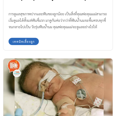
การดูแลสุขภาพปากและฟันของลูกน้อย เป็นสิ่งที่คุณพ่อคุณแม่สามารถ
เริ่มดูแลได้ตั้งแต่ฟันซี่แรก มาดูกันค่ะว่ากว่าที่ฟันน้ำนมจะขึ้นครบทุกซี่
จนกลายไปเป็น วัยรุ่นฟันน้ำนม คุณพ่อคุณแม่จะดูแลอย่างไรให้
สุขภาพปากและฟันสะอาดแข็งแรง ฟันน้ำนมซี่แรกเกิดขึ้นมาเมื่อไหร่
กันนะ? Info Graphic แสดงการขึ้นของฟันน้ำนม จะขึ้นเป็นคู่เรียงตาม
เทคนิคเลี้ยงลูก
อายุ ก่อนอื่นต้องมาทวนความเข้าใจ กับคุณพ่อคุณแม่เรื่องลำดับฟัน
น้ำนมที่เริ่มขึ้นตั้งแต่ซี่แรกของลูกน้อย โดยซี่แรกจะเริ่มขึ้นจากฟันหน้า
คู่ล่าง ในช่วง 6-7 เดือน และฟันหน้าคู่บนจะตามมาในอีกประมาณ 1
เดือน ฟันน้ำนมมีทั้งหมด 20 ซี่ โดยที่ลูกน้อยจะเติบโตขึ้นมาเป็นวัยรุ่น
ฟันน้ำนมเต็มตัวก็ช่วงประมาณ 6 ขวบค่ะ หลังจากนั้นฟันแท้ก็จะเริ่ม
ขึ้นแทนในอีก 1-2 ปีต่อมา ทั้งนี้ เด็กแต่ละคนมีพัฒนาการที่แตกต่างกัน
ฟันซี่แรกของลูกน้อยอาจจะขึ้นช้าหรือเร็วกว่านี้ก็ได้ ไม่ต้องกังวลไปนะ
คะ มาเริ่มสร้างนิสัยรักการแปรงฟันกันเถอะ คุณพ่อคุณแม่สามารถเริ่ม
ฝึกให้คุ้นชินกับการทำความสะอาดฟันได้ตั้งแต่ซี่แรก โดยช่วง 6-7
เดือนนี้อาจจะมีอาการคันเหงือกและฟัน ทำให้เกิดอาการงอแงบ้างเล็ก
น้อย ลองหาแรงจูงใจระหว่างการอาบน้ำ ใช้แปรงซิลิโคนอ่อนนุ่ม กับ