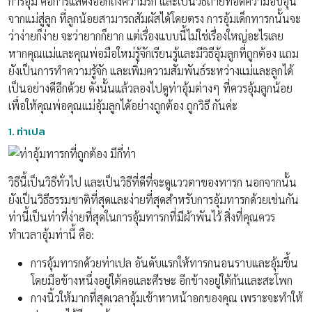
การอุ้ม คือการแสดงออกถึงความรัก และเป็นวิธีถ่ายทอดความอบอุ่น
จากแม่สู่ลูก ที่ลูกน้อยสามารถสัมผัสได้โดยตรง การอุ้มเด็กทารกนั้นจะ
ว่าง่ายก็ง่าย จะว่ายากก็ยาก แต่เรื่องแบบนี้ไม่ใช่เรื่องใหญ่อะไรเลย
หากคุณแม่และคุณพ่อมือใหม่รู้จักเรียนรู้และมีวิธีอุ้มลูกที่ถูกต้อง แถม
ยังเป็นการทำความรู้จัก และเพิ่มความสัมพันธ์ระหว่างแม่และลูกได้
เป็นอย่างดีอีกด้วย ดังนั้นแล้วลองไปดูท่าอุ้มต่างๆ ที่ควรอุ้มลูกน้อย
เพื่อให้คุณพ่อคุณแม่อุ้มลูกได้อย่างถูกต้อง ถูกวิธี กันค่ะ
1.
ท่าเปล
วิธีนี้เป็นวิธีทั่วไป และเป็นวิธีที่ดีที่จะดูแววตาของทารก นอกจากนั้น
ยังเป็นวิธีธรรมชาติที่สุดและง่ายที่สุดสำหรับการอุ้มทารกด้วยเช่นกัน
ท่านี้เป็นท่าที่ง่ายที่สุดในการอุ้มทารกที่มีผ้าพันไว้ สิ่งที่คุณควร
ทำเวลาอุ้มท่านี้ คือ:
การอุ้มทารกด้วยท่าเปล อันดับแรกให้ทารกนอนราบและอุ้มขึ้น
โดยมือข้างหนึ่งอยู่ใต้คอและศีรษะ อีกข้างอยู่ใต้ก้นและสะโพก
กางนิ้วให้มากที่สุดเวลาอุ้มเข้าหาหน้าอกของคุณ เพราะจะทำให้