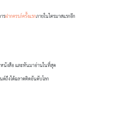
การ
ฝากครรภ์ครั้งแรก
ภายในไตรมาสแรกอีก
ับหนังสือ และหันมาอ่านในที่สุด
นด์ถึงได้ฉลาดติดอันดับโลก