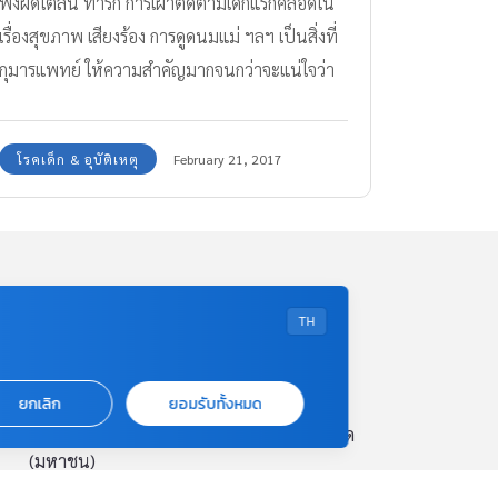
พังผืดใต้ลิ้น ทารก การเฝ้าติดตามเด็กแรกคลอดใน
เรื่องสุขภาพ เสียงร้อง การดูดนมแม่ ฯลฯ เป็นสิ่งที่
กุมารแพทย์ ให้ความสำคัญมากจนกว่าจะแน่ใจว่า
ทารกปกติทุกอย่างถึงให้กลับบ้าน แต่ปัญหาหนึ่งที่
เกิดขึ้นได้กับเด็กแรกเกิดนั่นคือ “พังผืดใต้ลิ้น” ที่
โรคเด็ก & อุบัติเหตุ
February 21, 2017
เป็นอุปสรรคต่อการดูดนมแม่ ทีมงาน Amarin
Baby & Kids มีข้อมูลพร้อมคำแนะนำในการรักษา
พังผืดใต้ลิ้น ทารก มาให้ทราบค่ะ
SUPPORT
TH
Contact US
ยกเลิก
ยอมรับทั้งหมด
บริษัท เอเอ็มอี อิมเมจิเนทีฟ จำกัด
ในเครือ บริษัท อมรินทร์ คอร์เปอเรชั่นส์ จำกัด
(มหาชน)
Tel : 0-2422-9999 ต่อ 4510