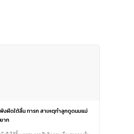
พังผืดใต้ลิ้น ทารก สาเหตุทำลูกดูดนมแม่
ยาก