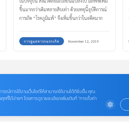
ในปัจจุบัน สิ่งแวดล้อมเปลี่ยนแปลงไป มลพิษเพิ่ม
ขึ้นมากกว่าเดิมหลายสิบเท่า ด้วยเหตุนี้อุบัติการณ์
การเกิด “โรคภูมิแพ้” จึงเพิ่มขึ้นกว่าในอดีตมาก
และกลายเป็นโรคหนึ่งที่พบได้มากในเด็ก ซึ่งสาเหตุ
ของโรคภูมิแพ้ในเด็กเกิดได้จากหลายสาเหตุ ได้แก่
การดูแลทารกแรกเกิด
November 12, 2019
(1) การถ่ายทอดทางพันธุกรรม เช่น ถ้าพ่อแม่เป็น
โรคภูมิแพ้ ลูกก็จะมีโอกาสเป็นโรคภูมิแพ้ได้มากกว่า
คนอื่นหลายเท่า (2) สิ่งแวดล้อม เช่น สัตว์เลี้ยง ไร
ฝุ่น ฝุ่นที่เกิดจากข้าวของเครื่องใช้ของลูกน้อย ซึ่ง
แป้งฝุ่นก็เป็นอีกสาเหตุหนึ่งที่อาจก่อให้เกิดโรค
USEFUL LINKS
ภูมิแพ้ในเด็กอีกด้วยค่ะหากใช้ไม่ถูกวิธี
บการณ์การใช้งานเว็บไซต์ให้สามารถใช้งานได้ดียิ่งขึ้น คุณ
กี้ได้ง่ายๆ โดยการดูรายละเอียดเพิ่มเติมที่ “การตั้งค่า
PREGNANCY
SCHOOL VISIT
BABIES
PRODUCT & SERVICE
TODDLER & KIDS
VIDEO