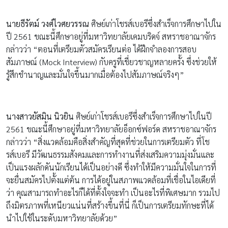
นายธีรัตม์ วงศ์ไวศยวรรณ
ศิษย์เก่าโชรส์เบอรีซึ่งสำเร็จการศึกษาไปใน
ปี 2561 ขณะนี้ศึกษาอยู่ที่มหาวิทยาลัยเคมบริดจ์ สหราชอาณาจักร
กล่าวว่า “ตอนที่เตรียมตัวสมัครเรียนต่อ ได้ฝึกจำลองการสอบ
สัมภาษณ์ (Mock Interview) กับครูที่เชี่ยวชาญหลายครั้ง ซึ่งช่วยให้
รู้สึกชำนาญและมั่นใจขึ้นมากเมื่อต้องไปสัมภาษณ์จริงๆ”
นางสาวยัสมิน นิวยิน
ศิษย์เก่าโชรส์เบอรีซึ่งสำเร็จการศึกษาไปในปี
2561 ขณะนี้ศึกษาอยู่ที่มหาวิทยาลัยอ็อกซ์ฟอร์ด สหราชอาณาจักร
กล่าวว่า “สิ่งแวดล้อมคือสิ่งสำคัญที่สุดที่ช่วยในการเตรียมตัว ที่โช
รส์เบอรี มีวัฒนธรรมสังคมและการทำงานที่ส่งเสริมความมุ่งมั่นและ
เป็นแรงผลักดันนักเรียนได้เป็นอย่างดี ซึ่งทำให้มีความมั่นใจในการที่
จะยื่นสมัครไปตั้งแต่ต้น การได้อยู่ในสภาพแวดล้อมที่เชื่อในไอเดียที่
ว่า คุณสามารถทำอะไรก็ได้ที่ตั้งใจจะทำ เป็นอะไรที่พิเศษมาก รวมไป
ถึงมิตรภาพที่เหนียวแน่นที่สร้างขึ้นที่นี่ ก็เป็นการเตรียมทักษะที่ได้
นำไปใช้ในระดับมหาวิทยาลัยด้วย”