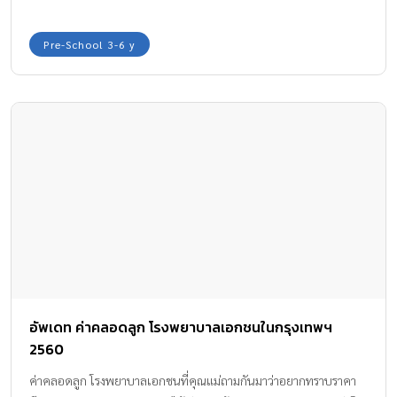
เท้าถีบที่ใบหน้าซ้ำๆ ในขณะที่เด็กน้อยยกมือไหว้ ผู้ชายดังกล่าวก็ยังทำ
ซ้ำ
Pre-School 3-6 y
อัพเดท ค่าคลอดลูก โรงพยาบาลเอกชนในกรุงเทพฯ
2560
ค่าคลอดลูก โรงพยาบาลเอกชนที่คุณแม่ถามกันมาว่าอยากทราบราคา