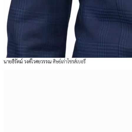
นายธีรัตม์ วงศ์ไวศยวรรณ
ศิษย์เก่าโชรส์เบอรี