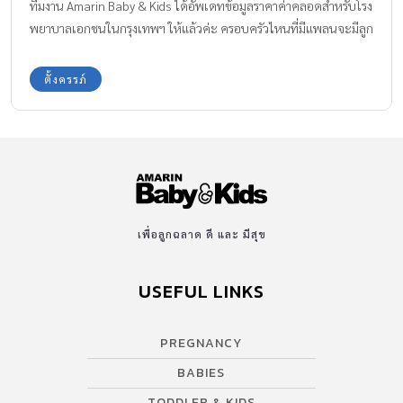
ทีมงาน Amarin Baby & Kids ได้อัพเดทข้อมูลราคาค่าคลอดสำหรับโรง
พยาบาลเอกชนในกรุงเทพฯ ให้แล้วค่ะ ครอบครัวไหนที่มีแพลนจะมีลูก
และตั้งใจจะฝากครรภ์กับโรงพยาบาลเอกชน อยากทราบราคาค่าคลอด
ลูกด้วย ลองศึกษาข้อมูลที่นำมาให้ทราบนี้กันค่ะ
ตั้งครรภ์
เพื่อลูกฉลาด ดี และ มีสุข
USEFUL LINKS
PREGNANCY
BABIES
TODDLER & KIDS