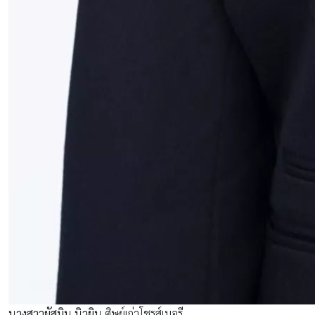
นางสาวยัสมิน นิวยิน
ศิษย์เก่าโชรส์เบอรี