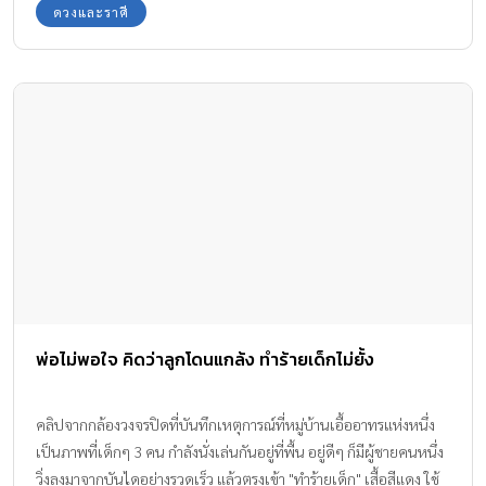
ดวงและราศี
พ่อไม่พอใจ คิดว่าลูกโดนแกล้ง ทำร้ายเด็กไม่ยั้ง
คลิปจากกล้องวงจรปิดที่บันทึกเหตุการณ์ที่หมู่บ้านเอื้ออาทรแห่งหนึ่ง
เป็นภาพที่เด็กๆ 3 คน กำลังนั่งเล่นกันอยู่ที่พื้น อยู่ดีๆ ก็มีผู้ชายคนหนึ่ง
วิ่งลงมาจากบันไดอย่างรวดเร็ว แล้วตรงเข้า "ทำร้ายเด็ก" เสื้อสีแดง ใช้