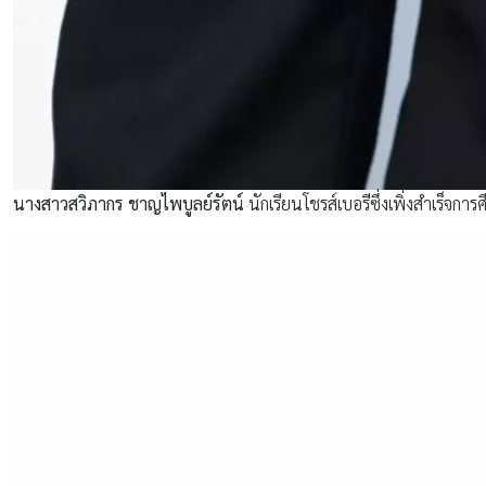
นางสาวสวิภากร ชาญไพบูลย์รัตน์
นักเรียนโชรส์เบอรีซึ่งเพิ่งสำเร็จก