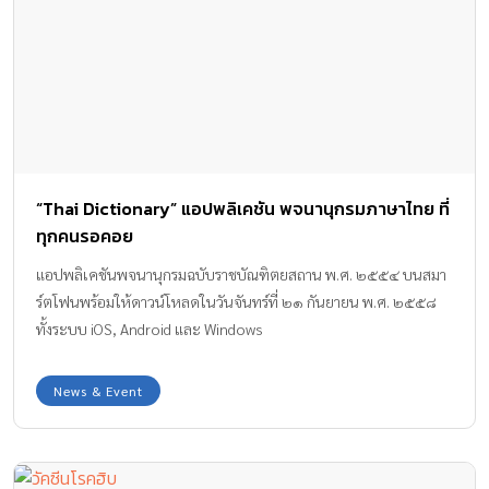
“Thai Dictionary” แอปพลิเคชัน พจนานุกรมภาษาไทย ที่
ทุกคนรอคอย
แอปพลิเคชันพจนานุกรมฉบับราชบัณฑิตยสถาน พ.ศ. ๒๕๕๔ บนสมา
ร์ตโฟนพร้อมให้ดาวน์โหลดในวันจันทร์ที่ ๒๑ กันยายน พ.ศ. ๒๕๕๘
ทั้งระบบ iOS, Android และ Windows
News & Event