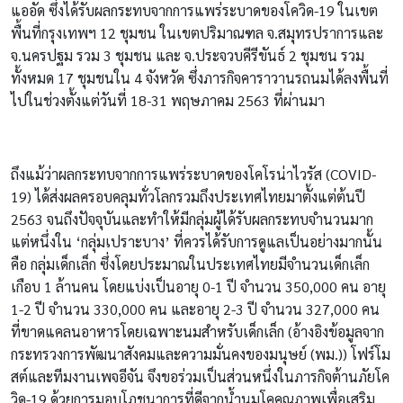
แออัด ซึ่งได้รับผลกระทบจากการแพร่ระบาดของโควิด-19 ในเขต
พื้นที่กรุงเทพฯ 12 ชุมชน ในเขตปริมาณฑล จ.สมุทรปราการและ
จ.นครปฐม รวม 3 ชุมชน และ จ.ประจวบคีรีขันธ์ 2 ชุมชน รวม
ทั้งหมด 17 ชุมชนใน 4 จังหวัด ซึ่งภารกิจคาราวานรถนมได้ลงพื้นที่
ไปในช่วงตั้งแต่วันที่ 18-31 พฤษภาคม 2563 ที่ผ่านมา
ถึงแม้ว่าผลกระทบจากการแพร่ระบาดของโคโรน่าไวรัส (COVID-
19) ได้ส่งผลครอบคลุมทั่วโลกรวมถึงประเทศไทยมาตั้งแต่ต้นปี
2563 จนถึงปัจจุบันและทำให้มีกลุ่มผู้ได้รับผลกระทบจำนวนมาก
แต่หนึ่งใน ‘กลุ่มเปราะบาง’ ที่ควรได้รับการดูแลเป็นอย่างมากนั้น
คือ กลุ่มเด็กเล็ก ซึ่งโดยประมาณในประเทศไทยมีจำนวนเด็กเล็ก
เกือบ 1 ล้านคน โดยแบ่งเป็นอายุ 0-1 ปี จำนวน 350,000 คน อายุ
1-2 ปี จำนวน 330,000 คน และอายุ 2-3 ปี จำนวน 327,000 คน
ที่ขาดแคลนอาหารโดยเฉพาะนมสำหรับเด็กเล็ก (อ้างอิงข้อมูลจาก
กระทรวงการพัฒนาสังคมและความมั่นคงของมนุษย์ (พม.)) โฟร์โม
สต์และทีมงานเพจอีจัน จึงขอร่วมเป็นส่วนหนึ่งในภารกิจต้านภัยโค
วิด-19 ด้วยการมอบโภชนาการที่ดีจากน้ำนมโคคุณภาพเพื่อเสริม