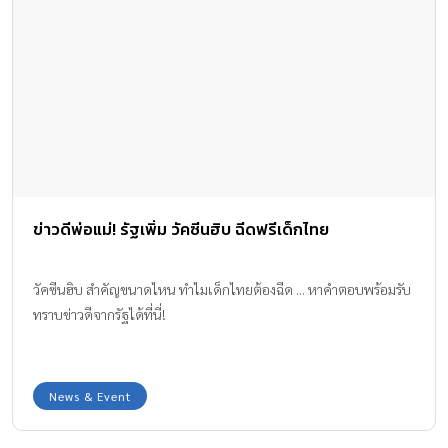
ข่าวดีพ่อแม่! รัฐเพิ่ม วัคซีนฮิบ ฉีดฟรีเด็กไทย
วัคซีนฮิบ สำคัญขนาดไหน ทำไมเด็กไทยต้องฉีด ... หาคำตอบพร้อมรับ
ทราบข่าวดีจากรัฐได้ที่นี่!
News & Event