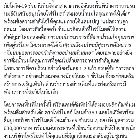
ภัยโควิด-19 ร่วมกับทีมจิตอาสาจากเพจอีจันลงพื้นที่นำคาราวานรถ
นมอีจันสนับสนุนโดยโฟร์โมสต์ ส่งมอบน้ำนมโคคุณภาพให้เด็กๆ
พร้อมข้อความกำลังใจให้คุณแม่ภายใต้แคมเปญ ‘แม่ตกงานลูก
อดนม’ โดยภารกิจนี้สอดรับกับแนวคิดหลักที่โฟร์โมสต์ให้ความ
สำคัญมาโดยตลอดคือ
การมอบโภชนาการที่ดีจากน้ำนมโคคุณภาพ
เพื่อผู้บริโภค โดยรณรงค์ให้เด็กๆรวมถึงคนไทยมีสุขภาพดีโดยการ
“ดื่มนมและการออกกำลังกายอย่างสม่ำเสมอ”
โดยเฉพาะอย่างยิ่ง
การดื่มน้ำนมโคคุณภาพที่อุดมไปด้วยสารอาหารสำคัญและ
โภชนาการที่ครบถ้วน อย่างน้อยวันละ 1-2 แก้ว ควบคู่กับ “การออก
กำลังกาย” อย่างสม่ำเสมออย่างน้อยวันละ 1 ชั่วโมง ซึ่งจะช่วยเสริม
สร้างการเจริญเติบโตด้านร่างกายอย่างเต็มที่และส่งเสริมการมี
พัฒนาการที่สมวัยในวัยเด็ก
โดยการลงพื้นที่ในครั้งนี้ ฟรีสแลนด์คัมพิน่าได้ส่งมอบผลิตภัณฑ์นม
พร้อมดื่มสำหรับเด็ก ตราโฟร์โมสต์ โอเมก้า369 และโยเกิร์ตพร้อม
ดื่มยูเอชที ตราโฟร์โมสต์ โอเมก้า369 จำนวน 2,390 ลัง มูลค่ารวม
830,000 บาท พร้อมแผ่นกระดาษที่เขียนข้อความกำลังใจจากพนัก
งานบริษัทโฟร์โมสต์ ให้คุณแม่ที่มีลูกเล็กและอาศัยอยู่ในชุมชน