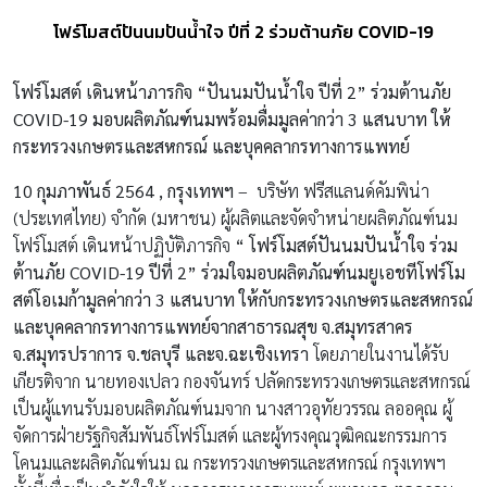
โฟร์โมสต์ปันนมปันน้ำใจ ปีที่ 2 ร่วมต้านภัย COVID-19
โฟร์โมสต์ เดินหน้าภารกิจ
“
ปันนมปันน้ำใจ ปีที่
2”
ร่วมต้านภัย
COVID-19
มอบผลิตภัณฑ์นมพร้อมดื่มมูลค่ากว่า
3
แสนบาท
ให้
กระทรวงเกษตรและสหกรณ์ และบุคคลากรทางการแพทย์
10 กุมภาพันธ์ 2564 , กรุงเทพฯ
– บริษัท ฟรีสแลนด์คัมพิน่า
(ประเทศไทย) จำกัด (มหาชน) ผู้ผลิตและจัดจำหน่ายผลิตภัณฑ์นม
โฟร์โมสต์ เดินหน้าปฏิบัติภารกิจ
“ โฟร์โมสต์ปันนมปันน้ำใจ ร่วม
ต้านภัย
COVID-19 ปีที่ 2” ร่วมใจมอบผลิตภัณฑ์นมยูเอชทีโฟร์โม
สต์โอเมก้ามูลค่ากว่า 3 แสนบาท ให้กับกระทรวงเกษตรและสหกรณ์
และบุคคลากรทางการแพทย์จากสาธารณสุข จ.สมุทรสาคร
จ.สมุทรปราการ จ.ชลบุรี และจ.ฉะเชิงเทรา
โดยภายในงานได้รับ
เกียรติจาก นายทองเปลว กองจันทร์ ปลัดกระทรวงเกษตรและสหกรณ์
เป็นผู้แทนรับมอบผลิตภัณฑ์นมจาก นางสาวอุทัยวรรณ ลออคุณ ผู้
จัดการฝ่ายรัฐกิจสัมพันธ์โฟร์โมสต์ และผู้ทรงคุณวุฒิคณะกรรมการ
โคนมและผลิตภัณฑ์นม ณ กระทรวงเกษตรและสหกรณ์ กรุงเทพฯ