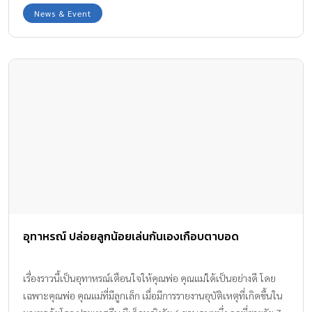
INFLUENCER CONTEST SEASON 3 เริ่มขึ้นแล้ว!!! Amarin Baby &
News & Event
Kids ครั้งนี้ จัดกิจกรรม Mom Influencer Contest Season3 กับการ
แข่งขันสุดยอดคุณแม่นักรีวิวระดับประเทศ ปีที่ 3 ที่มีความหมายและ
แรงบัลดาลใจมากกว่าเดิม ใน To Be Momber one Inspiration ซึ่ง
ทาง Amarin Baby & Kids พร้อมเปิดรับคุณแม่ทั้ง 4 ภาคทั่ว
ประเทศไทย คุณแม่ที่ชื่นชอบการรีวิว, ไลฟ์สด, ทำคลิปวิดีโอ […]
อุทาหรณ์ ปล่อยลูกน้อยเล่นกันเองเกือบตาบอด
เรื่องราวนี้เป็นอุทาหรณ์เตือนใจให้คุณพ่อ คุณแม่ได้เป็นอย่างดี โดย
เฉพาะคุณพ่อ คุณแม่ที่มีลูกเล็ก เมื่อมีการรายงานอุบัติเหตุที่เกิดขึ้นใน