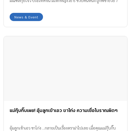
มณฑลกุ้ยโจว ประเทศจีน มีเด็กหญิงวัย 6 ขวบคนหนึ่ง ถูกพี่ชายวัย 7
ขวบ ปาลูกดอกปักเข้าไปที่หัวคิ้ว ระหว่างที่เล่นกันตามลำพัง เกือบ
ตาบอด
News & Event
แม่กุ๊บกิ๊บเผย! อุ้มลูกเข้าเอว ขาโก่ง ความเชื่อโบราณผิดๆ
อุ้มลูกเข้าเอว ขาโก่ง ...กลายเป็นเรื่องดราม่าไปเลย เมื่อคุณแม่กุ๊บกิ๊บ