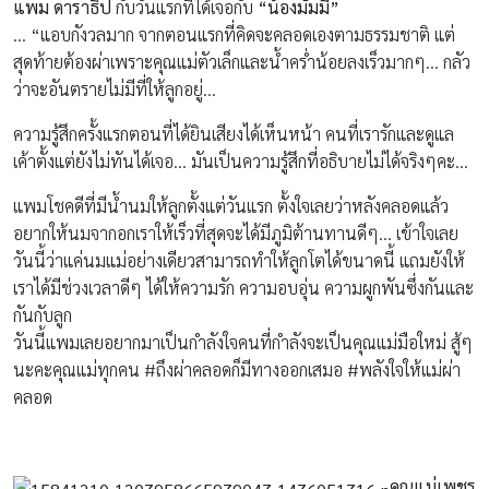
แพม ดาราธิป
กับวันแรกที่ได้เจอกับ
“
น้องมัมมี๊
”
… “แอบกังวลมาก จากตอนแรกที่คิดจะคลอดเองตามธรรมชาติ แต่
สุดท้ายต้องผ่าเพราะคุณแม่ตัวเล็กและน้ำคร่ำน้อยลงเร็วมากๆ… กลัว
ว่าจะอันตรายไม่มีที่ให้ลูกอยู่…
ความรู้สึกครั้งแรกตอนที่ได้ยินเสียงได้เห็นหน้า คนที่เรารักและดูแล
เค้าตั้งแต่ยังไม่ทันได้เจอ… มันเป็นความรู้สึกที่อธิบายไม่ได้จริงๆคะ…
แพมโชคดีที่มีน้ำนมให้ลูกตั้งแต่วันแรก ตั้งใจเลยว่าหลังคลอดแล้ว
อยากให้นมจากอกเราให้เร็วที่สุดจะได้มีภูมิต้านทานดีๆ… เข้าใจเลย
วันนี้ว่าแค่นมแม่อย่างเดียวสามารถทำให้ลูกโตได้ขนาดนี้ แถมยังให้
เราได้มีช่วงเวลาดีๆ ได้ให้ความรัก ความอบอุ่น ความผูกพันซึ่งกันและ
กันกับลูก
วันนี้แพมเลยอยากมาเป็นกำลังใจคนที่กำลังจะเป็นคุณแม่มือใหม่ สู้ๆ
นะคะคุณแม่ทุกคน #ถึงผ่าคลอดก็มีทางออกเสมอ #พลังใจให้แม่ผ่า
คลอด
คุณแม่เพชร