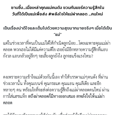
ซาบซึ้ง…เมื่อเหล่าคุณแม่คนดัง ชวนกันแชร์ความรู้สึกใน
วันที่ได้เป็นแม่เพื่อส่ง #พลังใจให้แม่ผ่าคลอด …คนใหม่
เป็นเรื่องน่าดีใจและเต็มไปด้วยความสุขมากมายจริงๆ เมื่อได้เป็น
“แม่”
แต่ในช่วงเวลาที่คนเป็นแม่ได้ให้กำเนิดลูกน้อย…โดยเฉพาะคุณแม่ผ่า
คลอด พวกเธอไม่ได้มีแค่ความดีใจ เธอยังมีอีกหลายความรู้สึกที่แอบ
กังวล แอบกลัวอยู่ลึกๆ จะเลี้ยงลูกยังไง ลูกจะแข็งแรงไหม?
คงเพราะความเข้าใจแม่ด้วยกันนี้เอง ทำให้บรรดาแม่ๆคนดัง ที่ผ่าน
ช่วงเวลานั้น ทั้งคุณเบนซ์ คุณกระแต คุณแอน คุณลีเดีย และอีก
หลายๆ คน พร้อมใจที่จะส่งต่อความรู้สึกถึงแม่ผ่าคลอดคนใหม่ ผ่าน
การใส่แฮชแท็ก
#
ถึงผ่าคลอดก็มีทางออกเสมอ
#
พลังใจให้แม่ผ่า
คลอด