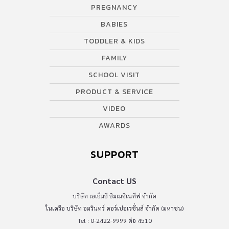
PREGNANCY
BABIES
TODDLER & KIDS
FAMILY
SCHOOL VISIT
PRODUCT & SERVICE
VIDEO
AWARDS
SUPPORT
Contact US
บริษัท เอเอ็มอี อิมเมจิเนทีฟ จำกัด
ในเครือ บริษัท อมรินทร์ คอร์เปอเรชั่นส์ จำกัด (มหาชน)
Tel : 0-2422-9999 ต่อ 4510