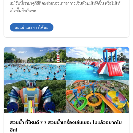
แม่ วันนี้เรามาดูวิธีที่จะช่วยบรรเทาอาการเจ็บหัวนมให้ดีขึ้น หรือไม่ให้
เกิดขึ้นอีกกันค่ะ
นมแม่ และการให้นม
สวนน้ำ ที่ไหนดี ? 7 สวนน้ำเครื่องเล่นเยอะ ไปแล้วอยากไป
อีก!