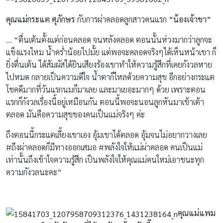
คุณแม่กระแต ศุภักษร
กับการผ่าคลอดลูกสาวคนแรก
“
น้องเจ้าขา
”
… “ตื่นเต้นตั้งแต่ก่อนคลอด จนหลังคลอด ตอนนั้นห่วงมากว่าลูกจะ
แข็งแรงไหม น้ำคร่ำน้อยไปมั้ย แต่พอจะคลอดจริงๆได้เห็นหน้าเขา ก็
ยิ่งตื่นเต้น ได้สัมผัสได้ยินเสียงร้องเขาทำให้ความรู้สึกที่เคยกังวลหาย
ไปหมด กลายเป็นความดีใจ น้ำตาก็ไหลด้วยความสุข อีกอย่างกระแต
โชคดีมากที่วันแรกนมก็มาเลย และมาเยอะมากๆ ด้วย เพราะตอน
แรกก็กังวลเรื่องนี้อยู่เหมือนกัน ตอนนี้พอจะนอนลูกหันมาเข้าเต้า
ตลอด มันคือความสุขของคนเป็นแม่จริงๆ ค่ะ
ถึงตอนนี้กระแตเลี้ยงเขาเอง อุ้มเขาได้ตลอด อุ้มจนไม่อยากวางเลย
#ถึงผ่าคลอดก็มีทางออกเสมอ #พลังใจให้แม่ผ่าคลอด คนเป็นแม่
เท่านั้นถึงเข้าใจความรู้สึก เป็นพลังใจให้คุณแม่คนใหม่เอาชนะทุก
ความกังวลนะคะ”
คุณแม่แพม