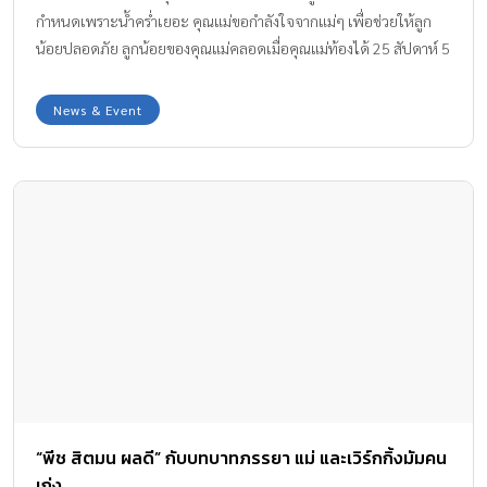
กำหนดเพราะน้ำคร่ำเยอะ คุณแม่ขอกำลังใจจากแม่ๆ เพื่อช่วยให้ลูก
น้อยปลอดภัย ลูกน้อยของคุณแม่คลอดเมื่อคุณแม่ท้องได้ 25 สัปดาห์ 5
วันเท่านั้น (ประมาณ 6 เดือน) ด้วยน้ำหนัก 920 กรัม เมื่อวันที่ 10
มีนาคมที่ผ่านมา
News & Event
“พีช สิตมน ผลดี” กับบทบาทภรรยา แม่ และเวิร์กกิ้งมัมคน
เก่ง