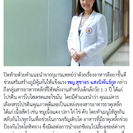
ปิดท้ายด้วยคำแนะนำจากกุมารแพทย์ว่าด้วยเรื่องอาหารคือยาชั้นดี
ช่วยเสริมสร้างภูมิคุ้มกันให้แข็งแรง
พญ.สุชาอร แสงนิพันธ์กูล
กล่าว
ถึงกลุ่มสารอาหารหลักที่ให้พลังงานสำหรับเด็กเล็กวัย 1-3 ปี ได้แก่
โปรตีน คาร์โบไฮเดรตและไขมัน โดยมีคำแนะนำว่า คุณแม่ควร
เลือกสรรโปรตีนคุณภาพดีและเป็นแหล่งของสารอาหารธาตุเหล็ก
ได้แก่ เนื้อสัตว์ เช่น หมูเนื้อแดง ปลา ไก่ ไข่ ตับ โดยทำเมนูให้ลูกกิน
สลับกันไปทุกวันเพื่อช่วยในการเจริญเติบโต อาหารที่มีธาตุเหล็กช่วย
ป้องกันโรคโลหิตจาง ซึ่งมีผลต่อการนำออกซิเจนไปเลี้ยงเซลล์ต่างๆ