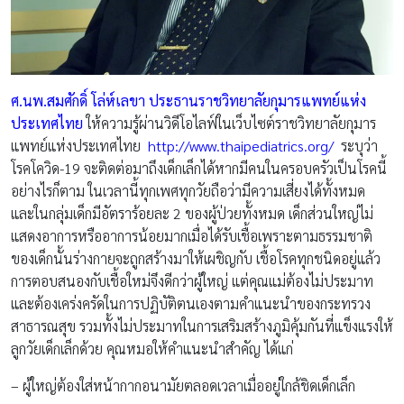
ศ.นพ.สมศักดิ์ โล่ห์เลขา ประธานราชวิทยาลัยกุมารแพทย์แห่ง
ประเทศไทย
ให้ความรู้ผ่านวิดีโอไลฟ์ในเว็บไซต์ราชวิทยาลัยกุมาร
แพทย์แห่งประเทศไทย
http://www.thaipediatrics.org/
ระบุว่า
โรคโควิด-19 จะติดต่อมาถึงเด็กเล็กได้หากมีคนในครอบครัวเป็นโรคนี้
อย่างไรก็ตาม ในเวลานี้ทุกเพศทุกวัยถือว่ามีความเสี่ยงได้ทั้งหมด
และในกลุ่มเด็กมีอัตราร้อยละ 2 ของผู้ป่วยทั้งหมด เด็กส่วนใหญ่ไม่
แสดงอาการหรืออาการน้อยมากเมื่อได้รับเชื้อเพราะตามธรรมชาติ
ของเด็กนั้นร่างกายจะถูกสร้างมาให้เผชิญกับ เชื้อโรคทุกชนิดอยู่แล้ว
การตอบสนองกับเชื้อใหม่จึงดีกว่าผู้ใหญ่ แต่คุณแม่ต้องไม่ประมาท
และต้องเคร่งครัดในการปฏิบัติตนเองตามคำแนะนำของกระทรวง
สาธารณสุข รวมทั้งไม่ประมาทในการเสริมสร้างภูมิคุ้มกันที่แข็งแรงให้
ลูกวัยเด็กเล็กด้วย คุณหมอให้คำแนะนำสำคัญ ได้แก่
– ผู้ใหญ่ต้องใส่หน้ากากอนามัยตลอดเวลาเมื่ออยู่ใกล้ชิดเด็กเล็ก