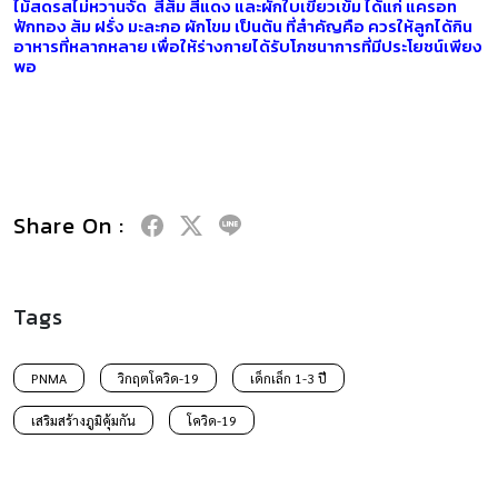
ไม้สดรสไม่หวานจัด สีส้ม สีแดง และผักใบเขียวเข้ม ได้แก่ แครอท
ฟักทอง ส้ม ฝรั่ง มะละกอ ผักโขม เป็นต้น ที่สำคัญคือ ควรให้ลูกได้กิน
อาหารที่หลากหลาย เพื่อให้ร่างกายได้รับโภชนาการที่มีประโยชน์เพียง
พอ
Share On :
Tags
PNMA
วิกฤตโควิด-19
เด็กเล็ก 1-3 ปี
เสริมสร้างภูมิคุ้มกัน
โควิด-19