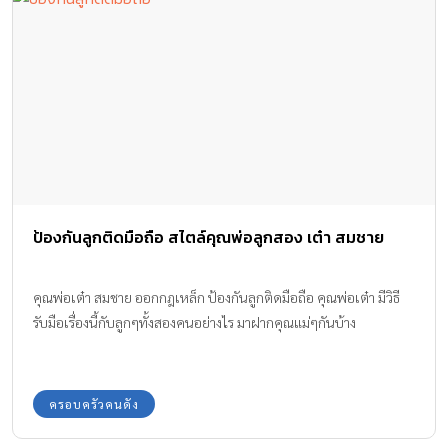
ป้องกันลูกติดมือถือ สไตล์คุณพ่อลูกสอง เต๋า สมชาย
คุณพ่อเต๋า สมชาย ออกกฎเหล็ก ป้องกันลูกติดมือถือ คุณพ่อเต๋า มีวิธี
รับมือเรื่องนี้กับลูกๆทั้งสองคนอย่างไร มาฝากคุณแม่ๆกันบ้าง
ครอบครัวคนดัง