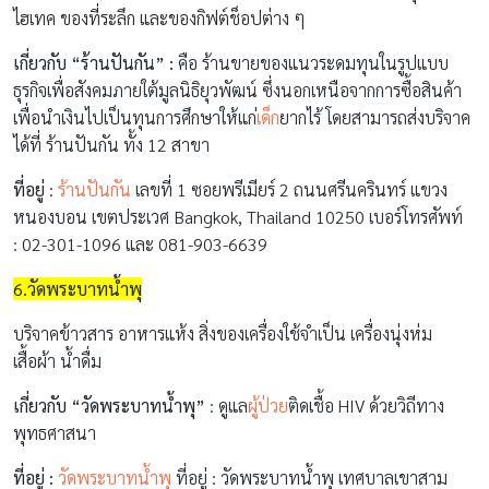
ไฮเทค ของที่ระลึก และของกิฟต์ช็อปต่าง ๆ
เกี่ยวกับ “ร้านปันกัน” :
คือ ร้านขายของแนวระดมทุนในรูปแบบ
ธุรกิจเพื่อสังคมภายใต้มูลนิธิยุวพัฒน์ ซึ่งนอกเหนือจากการซื้อสินค้า
เพื่อนำเงินไปเป็นทุนการศึกษาให้แก่
เด็ก
ยากไร้ โดยสามารถส่งบริจาค
ได้ที่ ร้านปันกัน ทั้ง 12 สาขา
ที่อยู่
:
ร้านปันกัน
เลขที่ 1 ซอยพรีเมียร์ 2 ถนนศรีนครินทร์ แขวง
หนองบอน เขตประเวศ Bangkok, Thailand 10250
เบอร์โทรศัพท์
: 02-301-1096 และ 081-903-6639
6.วัดพระบาทน้ำพุ
บริจาคข้าวสาร อาหารแห้ง สิ่งของเครื่องใช้จำเป็น เครื่องนุ่งห่ม
เสื้อผ้า น้ำดื่ม
เกี่ยวกับ “วัดพระบาทน้ำพุ”
: ดูแล
ผู้ป่วย
ติดเชื้อ HIV ด้วยวิถีทาง
พุทธศาสนา
ที่อยู่ :
วัดพระบาทน้ำพุ
ที่อยู่ : วัดพระบาทน้ำพุ เทศบาลเขาสาม