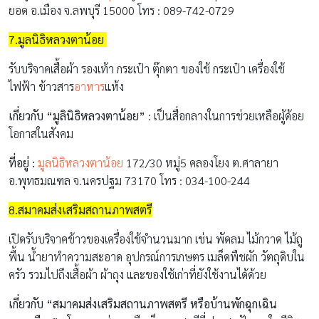
ยอด อ.เมือง จ.ลพบุรี 15000 โทร : 089-742-0729
7.มูลนิธิหลวงตาน้อย
รับบริจาคเสื้อผ้า รองเท้า กระเป๋า ตุ๊กตา ของใช้ กระเป๋า เครื่องใช้
ไฟฟ้า ข้าวสาร
อาหาร
แห้ง
เกี่ยวกับ “มูลินิธิหลวงตาน้อย”
: เป็นสื่อกลางในการช่วยเหลือผู้ด้อย
โอกาสในสังคม
ที่อยู่ :
มูลนิธิหลวงตาน้อย
172/30 หมู่5 คลองโยง ต.ศาลายา
อ.พุทธมณฑล จ.นครปฐม 73170 โทร : 034-100-244
8.สมาคมส่งเสริมสถานภาพสตรี
เปิดรับบริจาคข้าวของเครื่องใช้จำนวนมาก เช่น พัดลม ไม้กวาด ไม้ถู
พื้น น้ำยาทำความสะอาด อุปกรณ์การเกษตร เมล็ดพืชผัก วัตถุดิบใน
ครัว รวมไปถึงเสื้อผ้า ผ้าถุง และของใช้เก่าที่ยังใช้งานได้ด้วย
เกี่ยวกับ “สมาคมส่งเสริมสถานภาพสตรี หรือบ้านพักฉุกเฉิน