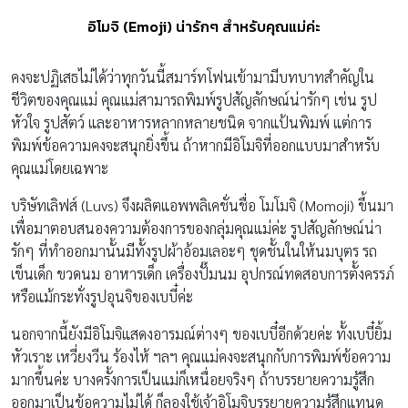
อิโมจิ (Emoji) น่ารักๆ สำหรับคุณแม่ค่ะ
คงจะปฏิเสธไม่ได้ว่าทุกวันนี้สมาร์ทโฟนเข้ามามีบทบาทสำคัญใน
ชีวิตของคุณแม่ คุณแม่สามารถพิมพ์รูปสัญลักษณ์น่ารักๆ เช่น รูป
หัวใจ รูปสัตว์ และอาหารหลากหลายชนิด จากแป้นพิมพ์ แต่การ
พิมพ์ข้อความคงจะสนุกยิ่งขึ้น ถ้าหากมีอิโมจิที่ออกแบบมาสำหรับ
คุณแม่โดยเฉพาะ
บริษัทเลิฟส์ (Luvs) จึงผลิตแอพพลิเคชั่นชื่อ โมโมจิ (Momoji) ขึ้นมา
เพื่อมาตอบสนองความต้องการของกลุ่มคุณแม่ค่ะ รูปสัญลักษณ์น่า
รักๆ ที่ทำออกมานั้นมีทั้งรูปผ้าอ้อมเลอะๆ ชุดชั้นในให้นมบุตร รถ
เข็นเด็ก ขวดนม อาหารเด็ก เครื่องปั๊มนม อุปกรณ์ทดสอบการตั้งครรภ์
หรือแม้กระทั่งรูปอุนจิของเบบี๋ค่ะ
นอกจากนี้ยังมีอิโมจิแสดงอารมณ์ต่างๆ ของเบบี๋อีกด้วยค่ะ ทั้งเบบี๋ยิ้ม
หัวเราะ เหวี่ยงวีน ร้องไห้ ฯลฯ คุณแม่คงจะสนุกกับการพิมพ์ข้อความ
มากขึ้นค่ะ บางครั้งการเป็นแม่ก็เหนื่อยจริงๆ ถ้าบรรยายความรู้สึก
ออกมาเป็นข้อความไม่ได้ ก็ลองใช้เจ้าอิโมจิบรรยายความรู้สึกแทนดู