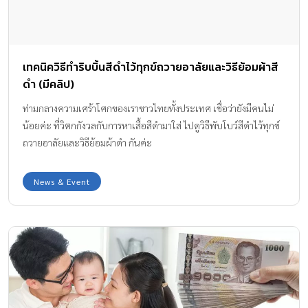
เทคนิควิธีทำริบบิ้นสีดำไว้ทุกข์ถวายอาลัยและวิธีย้อมผ้าสี
ดำ (มีคลิป)
ท่ามกลางความเศร้าโศกของเราชาวไทยทั้งประเทศ เชื่อว่ายังมีคนไม่
น้อยค่ะ ที่วิตกกังวลกับการหาเสื้อสีดำมาใส่ ไปดูวิธีพับโบว์สีดำไว้ทุกข์
ถวายอาลัยและวิธีย้อมผ้าดำ กันค่ะ
News & Event