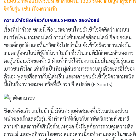
อันดับ 2 ที่พ่อแม่โทร.ปรึกษาสายด่วน 1323 รองจากปัญหาสุขภาพ
จิตวัยรุ่น เช่น เรื่องความรัก
ความเข้าใจผิดเกี่ยวกับเกมแนว MOBA
ของพ่อแม่
เรื่องที่น่ากังวล ขณะนี้ คือ ประชาชนไทยยังเข้าใจผิดคิดว่า เกมบน
สมาร์ทโฟน เกมออนไลน์ การแข่งขันเกมต่อสู้ออนไลน์ คือ ของเล่น
ของเด็กทุกวัย และที่น่าวิตกยิ่งไปกว่านั้น ยังเข้าใจผิดว่าการแข่งขัน
เกมต่อสู้ออนไลน์ที่รู้จักกันว่า โมบ้า ซึ่งเป็นเกมที่มีลักษณะจำลองการ
ต่อสู้เสมือนจริงของทั้ง 2 ฝ่ายที่กำลังได้รับความนิยมในหมู่วัยรุ่นและ
เยาวชนทั่วโลก เล่นกันเป็นทีม ผู้เล่นสามารถควบคุมตัวละครฮีโร่ของ
ตัวเอง พูดคุยสื่อสารกับผู้เล่นอื่น และหลายคนยังเข้าใจผิดว่าเกมชนิด
นี้เป็นกีฬาทางสมอง หรือที่เรียกว่า อี-สปอร์ต (E-Sports)
ซึ่งแท้จริงแล้ว เกมโมบ้า นี้ มีอันตรายต่อสมองที่บริเวณสมองส่วน
หน้าของเด็กและวัยรุ่น ซึ่งทำหน้าที่เกี่ยวกับการคิดวิเคราะห์ สมาธิ
ความจำ และการตัดสินใจด้วยเหตุผล ซึ่งมีผลต่อการควบคุมความคิด
อารมณ์ และพฤติกรรมโดยตรง สมองส่วนนี้จะทำงานลดลง ในขณะที่