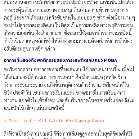
สมองส่วนอยาก หรือที่เรียกว่าระบบลิมบิก จะทำงานเพิ่มขึ้นเมื่อได้รับ
การกระตุ้นด้วยความอยากความสนุกตื่นเต้นความท้าทายจากการ
ต่อสู้ และการได้คะแนนหรือชัยชนะในเกมบ่อยๆ ซ้ำๆ ต่อเนื่องนานๆ
จะนำไปสู่วงจรสมองติดเกมในที่สุด เป็นการเสพติดทางพฤติกรรมจน
เกิดความเคยชิน จึงเลิกยากมาก ซึ่งขณะนี้จิตแพทย์พบว่าเกมชนิดนี้
กำลังเป็นสาเหตุหลักที่ทำให้เด็กติดเกมมากจนต้องเข้ารับการบำบัด :
อธิบดีกรมสุขภาพจิต กล่าว
อาการที่แสดงถึงพฤติกรรมของการเสพติดเกม
แนว
MOBA
จะเริ่มจากความอยากกระหายที่จะเล่นเกม ใช้เวลาเล่นนานขึ้น เมื่อไม่
ได้เล่นเกมจะมีลักษณะ “อาการถอน” คือ มีอารมณ์หงุดหงิด วิตก
กังวล กระวนกระวาย จนถึงขั้นพฤติกรรมก้าวร้าว และเสียหน้าที่ใน
ชีวิตประจำวัน เช่น ผลการเรียนแย่ลง ขาดสมาธิในการเรียน/การ
ทำงาน แยกตัวไม่เข้าสังคม และสัมพันธภาพในครอบครัวแย่ลง
จึงไม่
แนะนำให้เด็กๆ เล่นเกมชนิดนี้
⇒ Must read : 
Kid Safety พิชิตปัญหาลูกติดเกม
สิ่งที่จำเป็นเร่งด่วนขณะนี้ ก็คือ การเลี้ยงดูลูกหลานในยุคดิจิตอลให้มี