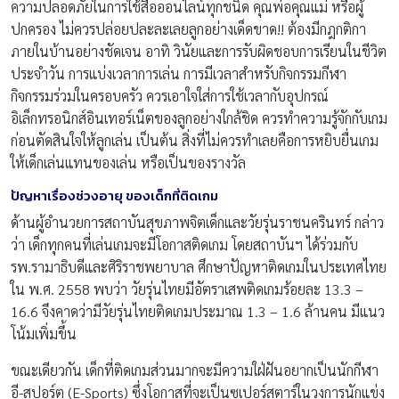
ความปลอดภัยในการใช้สื่อออนไลน์ทุกชนิด คุณพ่อคุณแม่ หรือผู้
ปกครอง ไม่ควรปล่อยปละละเลยลูกอย่างเด็ดขาด!! ต้องมีกฎกติกา
ภายในบ้านอย่างชัดเจน อาทิ วินัยและการรับผิดชอบการเรียนในชีวิต
ประจำวัน การแบ่งเวลาการเล่น การมีเวลาสำหรับกิจกรรมกีฬา
กิจกรรมร่วมในครอบครัว ควรเอาใจใส่การใช้เวลากับอุปกรณ์
อิเล็กทรอนิกส์อินเทอร์เน็ตของลูกอย่างใกล้ชิด ควรทำความรู้จักกับเกม
ก่อนตัดสินใจให้ลูกเล่น เป็นต้น สิ่งที่ไม่ควรทำเลยคือการหยิบยื่นเกม
ให้เด็กเล่นแทนของเล่น หรือเป็นของรางวัล
ปัญหาเรื่องช่วงอายุ ของเด็กที่ติดเกม
ด้านผู้อำนวยการสถาบันสุขภาพจิตเด็กและวัยรุ่นราชนครินทร์ กล่าว
ว่า เด็กทุกคนที่เล่นเกมจะมีโอกาสติดเกม โดยสถาบันฯ ได้ร่วมกับ
รพ.รามาธิบดีและศิริราชพยาบาล ศึกษาปัญหาติดเกมในประเทศไทย
ใน พ.ศ. 2558 พบว่า วัยรุ่นไทยมีอัตราเสพติดเกมร้อยละ 13.3 –
16.6 จึงคาดว่ามีวัยรุ่นไทยติดเกมประมาณ 1.3 – 1.6 ล้านคน มีแนว
โน้มเพิ่มขึ้น
ขณะเดียวกัน เด็กที่ติดเกมส่วนมากจะมีความใฝ่ฝันอยากเป็นนักกีฬา
อี-สปอร์ต (E-Sports) ซึ่งโอกาสที่จะเป็นซูเปอร์สตาร์ในวงการนักแข่ง