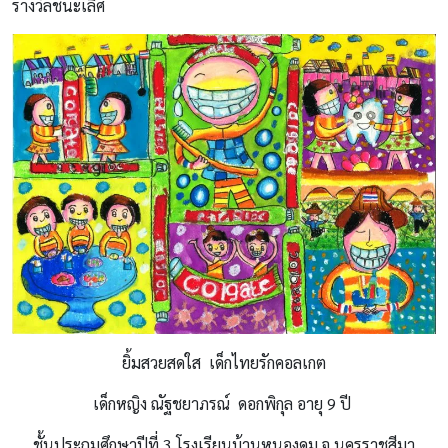
รางวัลชนะเลิศ
ยิ้มสวยสดใส เด็กไทยรักคอลเกต
เด็กหญิง ณัฐชยาภรณ์ ดอกพิกุล อายุ 9 ปี
ชั้นประถมศึกษาปีที่ 3 โรงเรียนบ้านหนองดุม จ.นครราชสีมา