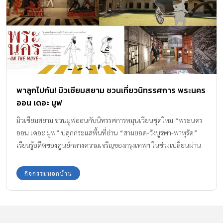
พาลูกไปกัน! มิวเซียมสยาม ชวนเที่ยวนิทรรศการ พระนคร
ออน เดอะ มูฟ
มิวเซียมสยาม ชวนมูฟออนกับนิทรรศการหมุนเวียนชุดใหม่ “พระนคร
ออน เดอะ มูฟ” ปลุกกระแสพื้นที่ย่าน “สามยอด-วังบูรพา-พาหุรัด”
เรียนรู้อดีตของศูนย์กลางความเจริญของกรุงเทพฯ ในช่วงเปลี่ยนผ่าน
จากสังคมจารีต สู่โลกสมัยใหม่แบบตะวันตก
กิจกรรมนอกบ้าน