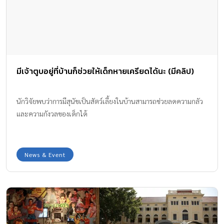
เทอมในรูปแบบความปกติใหม่ (New Normal) หลังจากได้ปรับการ
เรียนการสอนแบบออนไลน์ท่ามกลางการแพร่ระบาดของโควิด-19 ซึ่งที่
ผ่านมามีการเน้นมาตรการเรื่องความปลอดภัย และ สุขอนามัยของทุก
คนภายในโรงเรียน และ การเตรียมความพร้อมด้านหลักสูตรตาม
มาตรฐานโรงเรียนเอกชนในประเทศอังกฤษ “ในด้านวิชาการ เราคำนึง
มีเจ้าตูบอยู่ที่บ้านก็ช่วยให้เด็กหายเครียดได้นะ (มีคลิป)
ถึงนักเรียนของเราเป็นหลัก เรามีกระบวนการการคัดเลือกครูต่างชาติซึ่ง
เป็นเจ้าของภาษาที่แท้จริงอย่างเข้มงวด ใช้เวลาประมาณเกือบหนึ่งปีใน
การคัดเลือกและคัดกรองบุคคลากรที่มีคุณภาพเหมาะสมแก่โรงเรียน
นักวิจัยพบว่าการมีสุนัขเป็นสัตว์เลี้ยงในบ้านสามารถช่วยลดความกลัว
ของเรา ครูทุกคนของเราล้วนมีวุฒิการศึกษาและประสบการณ์ที่
และความกังวลของเด็กได้
เกี่ยวข้องกับวิชาที่สอนโดยเฉพาะ” ด้วยวิชาเรียนและคลับพิเศษต่าง ๆ
ทั้งในและนอกห้องเรียนของ DBS ผลักดันให้นักเรียนเรียนรู้ทักษะต่าง
ๆ และการทดลองสิ่งใหม่อยู่สม่ำเสมอ ผ่านกิจกรรมส่งเสริมหลักสูตรใน
News & Event
ระบบที่เรียกว่า Extended Day ซึ่งเป็นการเรียนรู้ผ่านการเรียนพิเศษ
นอกเวลาเรียน […]