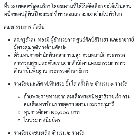
ที่ประเทศสหรัฐอเมริกา โดยผลงานที่ได้รับคัดเลือก จะได้เป็นส่วน
หนึ่งของปฏิทินปี ๒๕๖๔ ที่ทางคอลเกตจะแจกจ่ายไปทั่วโลก
คณะกรรมการ ตัดสิน
ดร.ครูสังคม ทองมี ผู้อำนวยการ ศูนย์ศิลป์สิรินธร และอาจารย์
ผู้ทรงคุณวุฒิทางด้านศิลปะ
ตัวแทนจากสำนักทันตสาธารณสุข กรมอนามัย กระทรวง
สาธารณสุข และ ตัวแทนจากสำนักงานคณะกรรมการการ
ศึกษาขั้นพื้นฐาน กระทรวงศึกษาธิการ
รางวัลชนะเลิศ ฟ.ฟันสวย ยิ้มใส ครั้งที่ ๖ จำนวน ๑ รางวัล
ถ้วยพระราชทานจาก สมเด็จพระกนิษฐาธิราชเจ้า กรม
สมเด็จเทพรัตนราชสุดาฯ สยามบรมราชกุมารี
ทุนการศึกษา ๒๐,๐๐๐ บาท
ใบประกาศนียบัตร
รางวัลรองชนะเลิศ จำนวน ๒ รางวัล