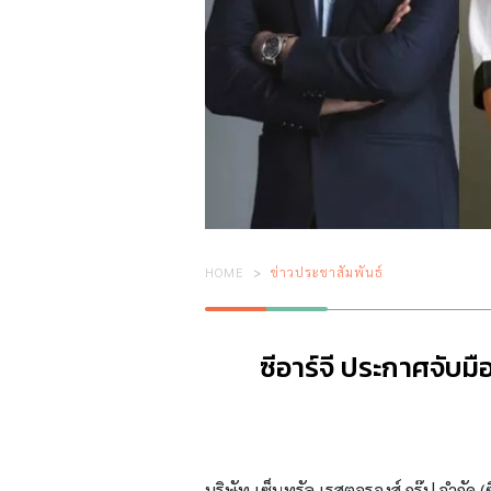
HOME
ข่าวประชาสัมพันธ์
ซีอาร์จี ประกาศจับม
บริษัท เซ็นทรัล เรสตอรองส์ กรุ๊ป จำกัด (ซี