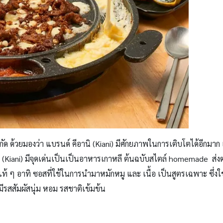
ำกัด ด้วยมองว่า แบรนด์ คีอานิ
(Kiani)
มีศักยภาพในการเติบโตได้อีกมาก 
 (
Kiani)
มีจุดเด่นเป็นเป็นอาหารเกาหลี ต้นฉบับสไตล์
homemade
ส่ง
แท้ ๆ อาทิ ซอสที่ใช้ในการนำมาหมักหมู และ เนื้อ เป็นสูตรเฉพาะ ซึ่ง
มีรสสัมผัสนุ่ม หอม รสชาติเข้มข้น