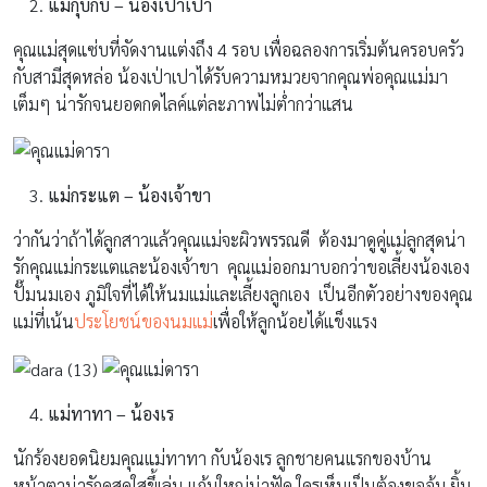
แม่กุ๊บกิ๊บ – น้องเป่าเปา
คุณแม่สุดแซ่บที่จัดงานแต่งถึง 4 รอบ เพื่อฉลองการเริ่มต้นครอบครัว
กับสามีสุดหล่อ น้องเป่าเปาได้รับความหมวยจากคุณพ่อคุณแม่มา
เต็มๆ น่ารักจนยอดกดไลค์แต่ละภาพไม่ต่ำกว่าแสน
แม่กระแต – น้องเจ้าขา
ว่ากันว่าถ้าได้ลูกสาวแล้วคุณแม่จะผิวพรรณดี ต้องมาดูคู่แม่ลูกสุดน่า
รักคุณแม่กระแตและน้องเจ้าขา คุณแม่ออกมาบอกว่าขอเลี้ยงน้องเอง
ปั๊มนมเอง ภูมิใจที่ได้ให้นมแม่และเลี้ยงลูกเอง เป็นอีกตัวอย่างของคุณ
แม่ที่เน้น
ประโยชน์ของนมแม่
เพื่อให้ลูกน้อยได้แข็งแรง
แม่ทาทา – น้องเร
นักร้องยอดนิยมคุณแม่ทาทา กับน้องเร ลูกชายคนแรกของบ้าน
หน้าตาน่ารักดูสดใสขึ้เล่น แก้มใหญ่น่าฟัด ใครเห็นเป็นต้องขออุ้ม ยิ้ม