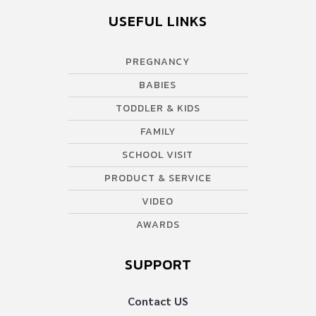
และทุกคนในครอบครัว สูตรที่มีจุลินทรีย์แอล รียูเทอรี มีประโยชน์ต่อ
USEFUL LINKS
ร่างกาย คัดสรรเฉพาะจากเนสท์เล่ นำเข้าจากสวิตเซอร์แลนด์ มาพร้อม
กับสูตรพัฒนาใหม่ที่เพิ่มสารอาหารมากกว่าสูตรเดิม* ให้ลูกได้รับดีเอช
PREGNANCY
เอ, โอเมก้า 3,6,9, แคลเซียมและวิตามินซีสูง และสารอาหารที่มี
ประโยชน์ต่อร่างกายอีกหลากหลาย นมผงแล็คโตโกร แบรนด์ที่มี
BABIES
จำหน่ายทั่วโลก ควบคุมและพัฒนาสูตรด้วยมาตรฐานการผลิตของ
TODDLER & KIDS
เนสท์เล่ และได้รับสัญลักษณ์โภชนาการทางเลือกสุขภาพ ถือว่าเป็นนม
FAMILY
ที่ตอบโจทย์คุณพ่อคุณแม่ที่กำลังมองหานมที่มีสารอาหารหลากหลาย
แต่ก็มอบความคุ้มค่า ประหยัดเงินในกระเป๋าของคุณพ่อคุณแม่ได้ อีก
SCHOOL VISIT
ด้วย งานนี้เรียกว่าแฮปปี้กันทั้งพ่อแม่ลูกเลยทีเดียว หาซื้อได้แล้ววันนี้ที่
PRODUCT & SERVICE
ไฮเปอร์มาร์เก็ต ซูเปอร์มาร์เก็ต ร้านค้า Online ทั่วไป หาข้อมูลนมผง
VIDEO
แล็คโตโกรเพิ่มเติมได้ที่ […]
AWARDS
SUPPORT
Contact US