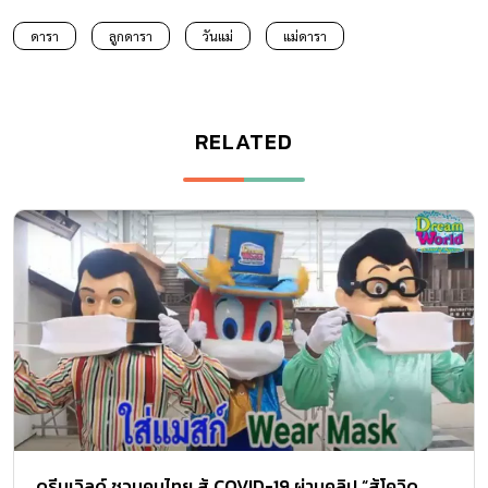
ดารา
ลูกดารา
วันแม่
แม่ดารา
RELATED
ดรีมเวิลด์ ชวนคนไทย สู้ COVID-19 ผ่านคลิป “สู้โควิด