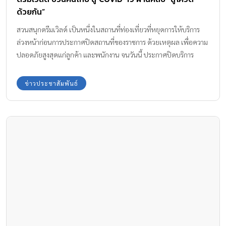
ด้วยกัน”
สวนสนุกดรีมเวิลด์ เป็นหนึ่งในสถานที่ท่องเที่ยวที่หยุดการให้บริการ
ล่วงหน้าก่อนการประกาศปิดสถานที่ของราชการ ด้วยเหตุผล เพื่อความ
ปลอดภัยสูงสุดแก่ลูกค้า และพนักงาน จนวันนี้ ประกาศปิดบริการ
ชั่วคราว จนถึงวันที่ 30 เมษายน 2563 หรือจนกว่าสถานการณ์จะดีขึ้น
แม้ว่าจะปิดบริการชั่วคราว ทางสวนสนุกฯ ยังคงสร้างประโยชน์ให้แก่
ข่าวประชาสัมพันธ์
ส่วนรวมอย่างต่อเนื่อง เริ่มจากการผลิตหน้ากากFece shield จำนวน
10,000 ชิ้น มอบให้บุคลากรการแพทย์ทั่วประเทศ โดยพนักงานดรีม
เวิลด์ สลับเปลี่ยนหมุนเวียนเข้าร่วมกันผลิตขึ้น โดยยังคงรักษา
Physical Distance ระหว่างกัน และเริ่มทยอยส่งผ่านไปรษณีย์แล้ว
นอกจากนี้ ยังผลิตคลิปพิเศษ “สู้โควดด้วยกัน” โดยงานนี้ พัณณิน กิติ
พราภรณ์ ลงมือ เขียนสคลิป กำกับ และตัดต่อด้วยตัวเอง เพื่อส่งกำลัง
ใจให้คนไทยทุกคนสู้โควิด-19 ผ่านคลิป “สู้โควิด ด้วยกัน” สามารถ
ติดตามชมได้ทางwww.facebook.com/dreamworldpark และทาง
Youtube ช่อง Dream world park