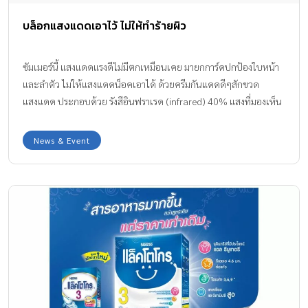
บล็อกแสงแดดเอาไว้ ไม่ให้ทำร้ายผิว
ซัมเมอร์นี้ แสงแดดแรงดีไม่มีตกเหมือนเคย มายกการ์ดปกป้องใบหน้า
และลำตัว ไม่ให้แสงแดดน็อคเอาได้ ด้วยครีมกันแดดดีๆสักขวด
แสงแดด ประกอบด้วย รังสีอินฟราเรด (infrared) 40% แสงที่มองเห็น
ได้ (visible light) 50% และรังสี อัลตราไวโอเลด (ultraviolet, UV)
10% โดยรังสีอัลตราไวโอเลตแบ่งเป็น UVA UVB และ UVC แต่โอโซน
News & Event
ในบรรยากาศได้กรอง UVC ออกไป จึงพบเฉพาะ UVA90% และ
UVB10% ซึ่ง UVB ถือเป็นตัวการสำคัญ ที่ทำให้ผิวหนังเกิดการไหม้แดง
และ ส่งผลให้เกิดมะเร็งผิวหนังได้ ในขณะที่แสง UVA แม้ส่องลงมายัง
พื้นโลกสูงกว่า UVB ถึง 20 เท่า แต่เนื่องจาก UVA มีพลังงานต่ำ ถ้าทำให้
ผิวเกิดการเปลี่ยนแปลง UVA ต้องใช้พลังงานมากกว่า UVB ถึง 1,000
เท่า แบ่งเป็น UVAI […]