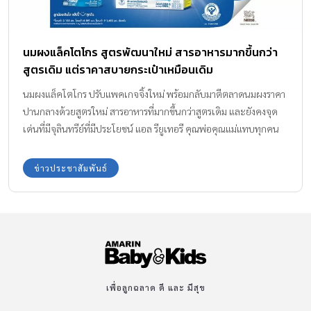
นมผงแล็คโตโกร สูตรพัฒนาใหม่ สารอาหารมากขึ้นกว่า
สูตรเดิม แต่ราคาสบายกระเป๋าเหมือนเดิม
นมผงแล็คโตโกร ปรับแพคเกจจิ้งใหม่ พร้อมกลับมาตีตลาดนมผงราคา
ปานกลางด้วยสูตรใหม่ สารอาหารที่มากขึ้นกว่าสูตรเดิม และยังคงจุด
เด่นที่มีจุลินทรีย์ที่มีประโยชน์ แอล รียูเทอรี คุณพ่อคุณแม่แทบทุกคน
ต้องเผชิญกับภาวะท้องผูก อุจจาระแข็ง ขับถ่ายลำบากของลูก ซึ่งเป็น
ปัญหาที่สร้างความกังวลใจให้กับคุณพ่อคุณแม่เป็นอย่างมาก พอลูกมี
ข่าวประชาสัมพันธ์
ปัญหาเรื่องการขับถ่ายทีไร คนเป็นพ่อเป็นแม่ต่างก็อยากได้วิธีช่วยเจ้า
ตัวน้อยที่ทำแล้วได้ผลจริงและเห็นผลทันตา วิธีที่ดีที่สุด คือการให้ลูก
น้อยได้ดื่มน้ำเยอะๆ ทานอาหารให้ครบ 5 หมู่ และเพิ่มผักผลไม้ในมื้อ
อาหาร อีกทั้งการฝึกวินัยการขับถ่ายให้เป็นเวลา เพื่อให้ลูกน้อยขับถ่าย
ได้ดี จะได้แฮปปี้ อารมณ์ดี สนุกกับการออกไปเรียนรู้ทุกวัน และ
นอกจากการดูแลเอาใจใส่ที่ดีจากคุณพ่อคุณแม่แล้ว อาจเสริมด้วยนมที่
มีสารอาหารหลากหลาย เพื่อให้ลูกน้อยได้รับสารอาหารที่มีประโยชน์
เพื่อลูกฉลาด ดี และ มีสุข
อย่างเพียงพออีกด้วย ขอแนะนำนมผงแล็คโตโกร นมผงสำหรับลูกน้อย