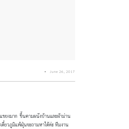
June 26, 2017
ะแขยงมาก ขึ้นตามผนังบ้านและผ้าม่าน
ะเดี๋ยวภูมิแพ้ฝุ่นจะถามหาได้ค่ะ ทีมงาน