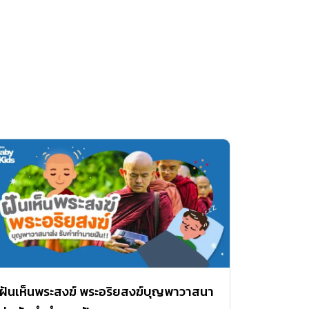
ฝันเห็นพระสงฆ์ พระอริยสงฆ์บุญพาวาสนา