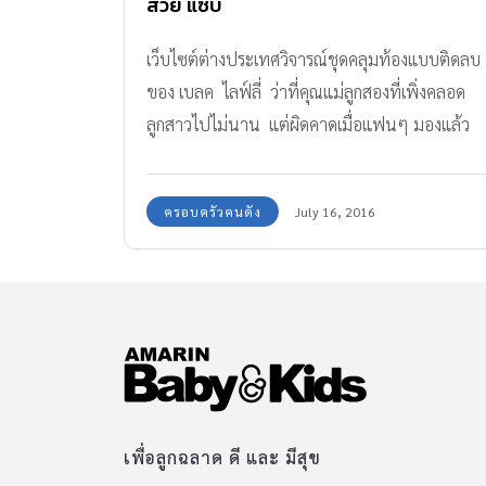
สวย แซ่บ
เว็บไซต์ต่างประเทศวิจารณ์ชุดคลุมท้องแบบติดลบ
ของ เบลค ไลฟ์ลี่ ว่าที่คุณแม่ลูกสองที่เพิ่งคลอด
ลูกสาวไปไม่นาน แต่ผิดคาดเมื่อแฟนๆ มองแล้ว
รู้สึก สวยสุดๆ เผยเรือนร่างของผู้หญิง (ท้อง) ได้
สวยงามทุกการเคลื่อนไหว ทรงผมเปิดหน้า เก็บผม
ครอบครัวคนดัง
July 16, 2016
เดรสลูกไม้ โชว์อกแบบไม่โป๊ อ่านเรื่อง “10 ภาพ
ว่าที่คุณแม่ลูกสอง เบลค ไลฟ์ลี่ สวย แซ่บ” คลิก
หน้า 2
เพื่อลูกฉลาด ดี และ มีสุข