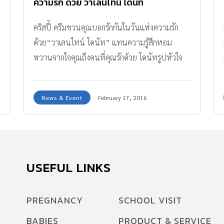
ความรัก ด้วย วาเลนไทน์ โดนัท
คริสปี้ ครีมชวนคุณบอกรักกันในวันแห่งความรัก
ด้วย“วาเลนไทน์ โดนัท” แทนความรู้สึกหอม
หวานจากใจคุณถึงคนที่คุณรักด้วย โดนัทรูปหัวใจ
สูตรลิขสิทธิ์ ที่ครองใจคนทั่วโลกมายาวนาน กับ
“เซ็นเตอร์ ออฟ มาย ฮาร์ต โดนัท”สอดไส้ดาร์ค
News & Event
February 17, 2016
ช็อกโกแลตจากเบลเยี่ยม พร้อมแต่งหน้าด้วยพิงค์
ช็อกโกแลต และดาร์ค ช็อกโกแลต ต่อกันด้วย
“เดอะ คิส โดนัท”โดนัทอารมณ์ดีแทนความรู้สึก
จากใจ สอดไส้คัสตาร์ดเนื้อเนียนหอมมัน ปิดท้าย
ความรู้สึกดีๆ กันด้วย “เบอร์รี่ เฮเซลนัท โดนัท”
USEFUL LINKS
PREGNANCY
SCHOOL VISIT
BABIES
PRODUCT & SERVICE