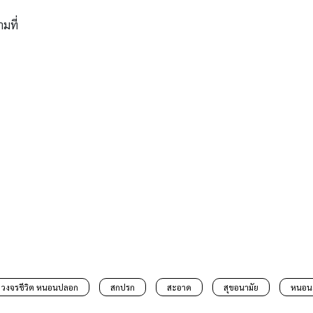
ามที่
วงจรชีวิต หนอนปลอก
สกปรก
สะอาด
สุขอนามัย
หนอน