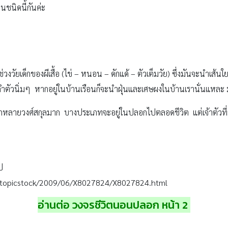
นชนิดนี้กันค่ะ
งวัยเด็กของผีเสื้อ (ไข่ – หนอน – ดักแด้ – ตัวเต็มวัย) ซึ่งมันจะนำเส้น
ัวนิ่มๆ หากอยู่ในบ้านเรือนก็จะนำฝุ่นและเศษผงในบ้านเรานั่นแหละ 
กหลายวงศ์สกุลมาก บางประเภทจะอยู่ในปลอกไปตลอดชีวิต แต่เจ้าตัวที่
ป
r/topicstock/2009/06/X8027824/X8027824.html
อ่านต่อ วงจรชีวิตนอนปลอก หน้า 2