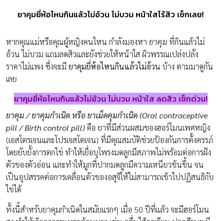
ยาคุมยี่ห้อไหนกินแล้วไม่อ้วน ไม่บวม หน้าใสไร้สิว เช็กเลย!
หากคุณแม่หรือคุณผู้หญิงคนไหน กำลังมองหา
ยาคุม
ที่กินแล้วไม่
อ้วน ไม่บวม แถมลดสิวและยังช่วยให้หน้าใส ผิวพรรณเปล่งปลั่ง
ราคาไม่แพง ซึ่งจะมี
ยาคุมยี่ห้อไหนกินแล้วไม่อ้วน
บ้าง ตามมาดูกัน
เลย
ยาคุมยี่ห้อไหนกินแล้วไม่อ้วน ไม่บวม หน้าใส ลดสิว เช็กด่วน!
ยาคุม / ยาคุมกำเนิด หรือ ยาเม็ดคุมกำเนิด (Oral contraceptive
pill / Birth control pill)
คือ ยาที่มีส่วนผสมของฮอร์โมนเพศหญิง
(เอสโตรเจนและโปรเจสโตเจน) ที่มีคุณสมบัติช่วยป้องกันการตั้งครรภ์
โดยยับยั้งการตกไข่ ทำให้เยื่อบุโพรงมดลูกมีสภาพไม่พร้อมต่อการฝัง
ตัวของตัวอ่อน และทำให้มูกที่ปากมดลูกมีความเหนียวข้นขึ้น จน
เป็นอุปสรรคต่อการเคลื่อนตัวของอสุจิให้ไม่สามารถเข้าไปปฏิสนธิกับ
ไข่ได้
ทั้งนี้สำหรับยาคุมกำเนิดในสมัยแรกๆ เมื่อ 50 ปีที่แล้ว จะมีฮอร์โมน