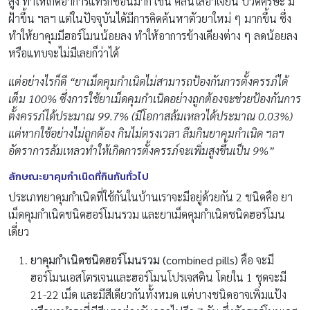
สูง ทำให้เกิดอาการแทรกซ้อนมาก เช่น คลื่นไส้อาเจียน ปวดศีรษะ มี
ฝ้าขึ้น ฯลฯ แต่ในปัจจุบันได้มีการคิดค้นหาตัวยาใหม่ ๆ มากขึ้น ซึ่ง
ทำให้ยาคุมมีฮอร์โมนน้อยลง ทำให้อาการข้างเคียงต่าง ๆ ลดน้อยลง
หรือแทบจะไม่มีเลยก็ว่าได้
แต่อย่างไรก็ดี “ยาเม็ดคุมกำเนิดไม่สามารถป้องกันการตั้งครรภ์ได้
เต็ม 100% ซึ่งการใช้ยาเม็ดคุมกำเนิดอย่างถูกต้องจะช่วยป้องกันการ
ตั้งครรภ์ได้ประมาณ 99.7% (มีโอกาสล้มเหลวได้ประมาณ 0.03%)
แต่หากใช้อย่างไม่ถูกต้อง กินไม่ตรงเวลา ลืมกินยาคุมกำเนิด ฯลฯ
อัตราการล้มเหลวทำให้เกิดการตั้งครรภ์จะเพิ่มสูงขึ้นเป็น 9%”
ลักษณะยาคุมกำเนิดที่กินกันทั่วไป
ประเภทยาคุมกำเนิดที่ใช้กันในบ้านเราจะมีอยู่ด้วยกัน 2 ชนิดคือ ยา
เม็ดคุมกำเนิดชนิดฮอร์โมนรวม และยาเม็ดคุมกำเนิดชนิดฮอร์โมน
เดี่ยว
ยาคุมกำเนิดชนิดฮอร์โมนรวม (combined pills)
คือ จะมี
ฮอร์โมนเอสโตรเจนและฮอร์โมนโปรเจสติน โดยใน 1 ชุดจะมี
21-22 เม็ด และมีสีเดียวกันทั้งหมด แต่บางชนิดอาจเพิ่มแป้ง