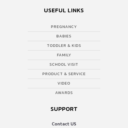
ตัวจิ๋ว ลดภาระของครอบครัวไปได้อีกเยอะเลยทีเดียว แถมยังค้นคว้า
USEFUL LINKS
หาข้อมูลประดับความรู้จากโลกออนไลน์อยู่บ่อยๆ ความฝันของเธอนั้น
เรียบง่าย เพียงแค่มีบ้านหลังเล็กๆ อยู่ในหมู่บ้านที่ครอบครัวของเธอ
PREGNANCY
อาศัยอยู่ แค่นั้นแหละ… สุดยอด!!! เหมียวขอซูฮกเธอเลย ขนาดเกิดมา
พิการ แต่เธอไม่ได้ยอมแพ้กับชีวิตง่ายๆ จนสามารถเป็นคนหนึ่งที่ดูแลผู้
BABIES
อื่นได้เลยล่ะ เราเกิดมามีร่างกายครบ ก็อย่างยอมแพ้ในชีวิตนะจ๊ะ ^^
TODDLER & KIDS
ที่มา: Borepanda ขอบคุณข้อมูลและภาพจาก
FAMILY
: http://www.catdumb.com/armless-woman-333/
SCHOOL VISIT
PRODUCT & SERVICE
VIDEO
AWARDS
SUPPORT
Contact US