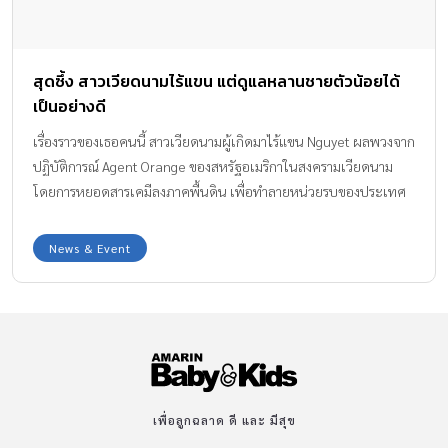
สุดซึ้ง สาวเวียดนามไร้แขน แต่ดูแลหลานชายตัวน้อยได้
เป็นอย่างดี
เรื่องราวของเธอคนนี้ สาวเวียดนามผู้เกิดมาไร้แขน Nguyet ผลพวงจาก
ปฏิบัติการณ์ Agent Orange ของสหรัฐอเมริกาในสงครามเวียดนาม
โดยการหยอดสารเคมีลงภาคพื้นดิน เพื่อทำลายหน่วยรบของประเทศ
เวียดนามที่ซ่อนตัวอยู่ใต้ดิน ซึ่งส่งผลกระทบต่อคนจำนวนหลายล้าน
คนเลยทีเดียว ชาวเวียดนามราวๆ 4.8 ล้านคนได้รับผลกระทบในเรื่องนี้
News & Event
เสียชีวิตไปหลายพันคน และแน่นอนได้รับร้ายทางสุขภาพอีกนับล้าน
เลยล่ะ และนั่นรวมถึงรุ่นลูกหลานของพวกเขา Nguyet ก็คือหนึ่งใน
กลุ่มผู้ได้รับผลกระทบ โดยพ่อแม่ของเธอได้รับสารเคมีเข้าไป ทำให้
เกิดความผิดพลาดทางพันธุกรรม พอเธอเกิดมาก็พบว่าเธอไม่มีแขน แต่
กระนั้นเธอก็ไม่เคยยอมแพ้ หรือคิดน้อยเนื้อต่ำใจในชีวิตของเธอ เธอ
กลับทำกิจกรรมต่างๆ ได้เหมือนคนปกติ แม้จะไร้แขน ตอนนี้ Nguyet
ใช้ชีวิตร่วมกับพ่อแม่ของเธอ ในบ้านแถบกรุงฮานอย เมืองหลวงของ
เพื่อลูกฉลาด ดี และ มีสุข
ประเทศ เธอสามารถทำงานบ้านงานเรือนได้ปกติ แถมช่วยดูแลหลานๆ