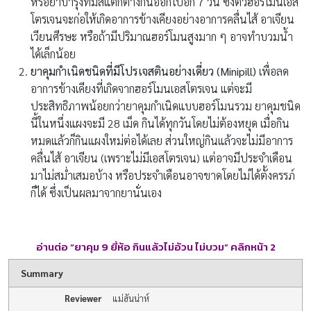
หรือยาบำรุงที่มีสีแตกต่างกันออกไปอีก 7 วัน ซึ่งตัวฮอร์โมนเอส
โตรเจนจะก่อให้เกิดอาการข้างเคียงอย่างอาการคลื่นไส้ อาเจียน
เวียนศีรษะ หรือถ้ามีปริมาณฮอร์โมนสูงมาก ๆ อาจทำบวมน้ำ
ได้เล็กน้อย
ยาคุมกำเนิดชนิดที่มีโปรเจสตินอย่างเดี่ยว (Minipill)
เพื่อลด
อาการข้างเคียงที่เกิดจากฮอร์โมนเอสโตรเจน แต่จะมี
ประสิทธิภาพน้อยกว่ายาคุมกำเนิดแบบฮอร์โมนรวม ยาคุมชนิด
นี้ในหนึ่งแผงจะมี 28 เม็ด กินได้ทุกวันโดยไม่ต้องหยุด เมื่อกิน
หมดแล้วก็กินแผงใหม่ต่อได้เลย ส่วนใหญ่กินแล้วจะไม่มีอาการ
คลื่นไส้ อาเจียน (เพราะไม่มีเอสโตรเจน) แต่อาจมีประจำเดือน
มาไม่สม่ำเสมอบ้าง หรือประจำเดือนอาจขาดโดยไม่ได้ตั้งครรภ์
ก็ได้ ซึ่งเป็นผลมาจากยานั่นเอง
อ่านต่อ “ยาคุม 9
ยี่ห้อ กินแล้วไม่อ้วน ไม่บวม” คลิกหน้า 2
Summary
Reviewer
แม่ฮันน่าห์