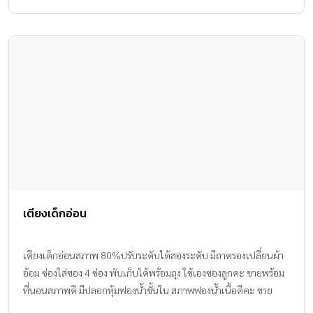
เตียงเด็กอ่อน
เตียงเด็กอ่อนสภาพ 80%ปรับระดับได้สองระดับ มีถาดรองเปลี่ยนผ้า
อ้อม ช่องใส่ของ 4 ช่อง พับเก็บได้พร้อมถุง ใช้เองของลูกคะ ขายพร้อม
ที่นอนสภาพดี มีปลอกหุ้มฟองน้ำชั้นใน สภาพฟองน้ำเนื้อดีคะ ขาย
2900 ไม่รวมค่าส่งนะคะ ติดต่อได้ที่ line nypnm ขอบคุณค่ะ