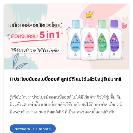
11 ประโยชน์ของเบบี้ออยล์ ลูกใช้ดี แม่ใช้แล้วปังปุริเย่มาก!!
รู้หรือไม่คะว่า ประโยชน์ของเบบี้ออยล์ ไม่ได้มีไว้แค่ทาผิวให้ชุ่มชื้น กัน
ผิวแห้งแตกเท่านั้น แต่เบบี้ออยล์ยังใช้ประโยชน์ได้อีกสารพัด เรียกว่ามี
ดีครอบจักรวาลเลยค่ะ ทีมแม่ABK ที่เป็นแฟนของเบบี้ออยล์กันทั้ง
ครอบครัว ใช้กับแม่จนถึงลูก จะมาบอกต่อให้ได้รู้กันว่า ประโยชน์จาก
เบบี้ออยล์นั้นมีอะไรบ้างค่ะ
Newborn 0-3 month