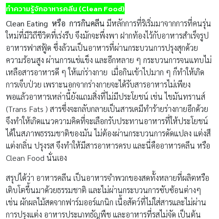
ทำความรู้จักอาหารคลีน (Clean Food)
Clean Eating หรือ การกินคลีน
มีหลักการที่ริเริ่มมาจากการที่คนรุ่น
ใหม่ที่มีวิถีชีวิตที่เร่งรีบ จึงมักจะพึ่งพา ฝากท้องไว้กับอาหารสำเร็จรูป
อาหารฟาสฟู้ด ซึ่งล้วนเป็นอาหารที่ผ่านกระบวนการปรุงสุกด้วย
ความร้อนสูง ผ่านการแช่แข็ง และอีกหลาย ๆ กระบวนการจนแทบไม่
เหลือสารอาหารดี ๆ ให้แก่ร่างกาย เมื่อกินเข้าไปมาก ๆ ก็ทำให้เกิด
การเจ็บป่วย เพราะนอกจากร่างกายจะได้รับสารอาหารไม่เพียง
พอแล้วอาหารเหล่านี้ยังแถมสิ่งที่ไม่มีประโยชน์ เช่น ไขมันทรานส์
(Trans Fats ) สารซึ่งจะกลับกลายเป็นสารเคมีทำร้ายร่างกายอีกด้วย
จึงทำให้เกิดแนวความคิดที่จะเลือกรับประทานอาหารที่ให้ประโยชน์
ได้ในสภาพธรรมชาติของมัน ไม่ต้องผ่านกระบวนการดัดแปลง แต่งสี
แต่งกลิ่น ปรุงรส จึงทำให้มีสารอาหารครบ และนี่คืออาหารคลีน หรือ
Clean Food นั่นเอง
สรุปได้ว่า อาหารคลีน เป็นอาหารจำพวกของสดทั้งหลายที่ผลิตหรือ
เติบโตขึ้นมาด้วยธรรมชาติ และไม่ผ่านกระบวนการซับซ้อนต่างๆ
เช่น ผักผลไม้สดจากฟาร์มออร์แกนิก เนื้อสัตว์ที่ไม่ใส่สารและไม่ผ่าน
การปรุงแต่ง อาหารประเภทธัญพืช และอาหารที่รสไม่จัด เป็นต้น