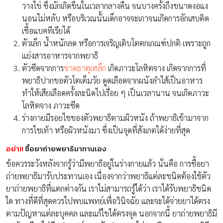
วางไข่ ซึ่งมักเกิดขึ้นในเวลากลางคืน จนบางครั้งถึงขนาดงอแง
นอนไม่หลับ หรือบริเวณนั้นเด็กอาจจะเกาจนเกิดการอักเสบติด
เชื้อแบคทีเรียได้
ตัวเล็ก น้ำหนักลด หรือการเจริญเติบโตตกเกณฑ์ปกติ เพราะถูก
แย่งสารอาหารจากพยาธิ
ตัวซีดจากการ
ขาดธาตุเหล็ก
เกิดภาวะโลหิตจาง เกิดจากการที่
พยาธิปากขอตัวโตเต็มวัย ดูดเลือดจากผนังลำไส้เป็นอาหาร
ทำให้เสียเลือดครั้งละนิดไปเรื่อย ๆ เป็นเวลานาน จนเกิดภาวะ
โลหิตจาง ภาวะซีด
ร่างกายมีรอยไชของตัวพยาธิตามผิวหนัง ถ้าพยาธิเข้ามาจาก
การไชเท้า หรือผิวหนังมา ซึ่งเป็นจุดที่สังเกตได้ง่ายที่สุด
อย่า!!
ซื้อยาถ่ายพยาธิมาทานเอง
ข้อควรระวังหลังจากรู้ว่ามีพยาธิอยู่ในร่างกายแล้ว นั่นคือ การซื้อยา
ถ่ายพยาธิมารับประทานเอง เนื่องจากว่าพยาธิแต่ละชนิดต้องใช้ตัว
ยาถ่ายพยาธิที่แตกต่างกัน เราไม่สามารถรู้ได้ว่า เราได้รับพยาธิชนิด
ใด ทางที่ดีที่สุดควรไปพบแพทย์เพื่อวินิจฉัย และจะได้จ่ายยาได้ตรง
ตามปัญหาแต่ละบุคคล และแก้ไขได้ตรงจุด นอกจากนี้ ยาถ่ายพยาธิมี