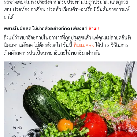
ผลข้างเคียงไม่พึงประสงค์ หากรับประทานไม่ถูกปริมาณ และถูกวิธี
เช่น ปวดท้อง อาเจียน ปวดหัว เวียนศีรษะ หรือ มีผื่นคันจากการแพ้
ยาได้
พยาธิในผักสด ไม่น่ากลัวอย่างที่คิด เพียงแค่
ล้าง!!
ถึงแม้ว่าพยาธิจะตายในอาหารที่ถูกปรุงสุกแล้ว แต่คุณแม่สายคลีนที่
นิยมทานผักสด ไม่ต้องกังวลไป วันนี้
ทีมแม่ABK
ได้นำ 3 วิธีในการ
ล้างผักลดการปนเปื้อนพยาธิและไข่พยาธิมาฝากกัน