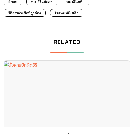
ผักสด
พยาธิในผักสด
พยาธิในเด็ก
วิธีการล้างผักที่ถูกต้อง
โรคพยาธิในเด็ก
RELATED