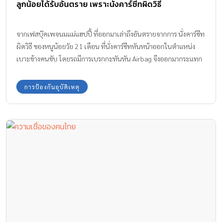
ลูกน้อยได้รับอันตราย เพราะนั่งคาร์ซีทผิดวิธี
จากเฟสบุ๊คเพจนมแม่แฮปปี้ ที่ออกมาเล่าถึงอันตรายจากการ นั่งคาร์ซีท
ผิดวิธี ของหนูน้อยวัย 21 เดือน ที่นั่งคาร์ซีทหันหน้าออกในตำแหน่ง
เบาะข้างคนขับ โดยรถมีการเบรกกะทันหัน Airbag จึงออกมากระแทก
หน้าหนูน้อย ทั้งที่คาร์ซีทของเด็กควรจะอยู่ข้างหลัง ไม่ใช่ข้างคนขับ
การป้องกันอุบัติเหตุ