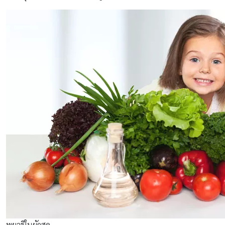
พยาธิในผักสด