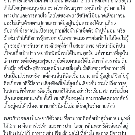
ขาว ลักษณะคล้ายเส้นด้าย มีขนาดตั้งแต่ 2-13 มิลลิเมตร อาศัยอยู่ใน
ลำไส้ใหญ่ของมนุษย์และวางไข่บริเวณรูทวารหนัก เข้าสู่ร่างกายได้
ทางปากและการหายใจ โดยไข่ของพยาธิชนิดนี้มีขนาดเล็กมากจน
มองไม่เห็นด้วยตาเปล่าและอาศัยอยู่ในฝุ่นละอองได้นานถึง 2
สัปดาห์ ซึ่งอาจปนเปื้อนอยู่ตามเสื้อผ้า ผ้าเช็ดตัว ผ้าปูที่นอน หรือ
ผ้าห่ม ทำให้เกิดการฟุ้งกระจายในอากาศและหายใจเข้าไปได้โดยไม่รู้
ตัว รวมถึงการกินอาหาร ผักสดที่ล้างไม่สะอาดพอ หรือนำมือที่ปน
เปื้อนเชื้อเข้าปาก พยาธิชนิดนี้พบได้ในคนทุกวัย แต่พบมากที่สุดใน
เด็ก เพราะเด็กยังดูแลสุขอนามัยด้วยตนเองได้ไม่ดีเท่าที่ควร เช่น ลืม
ล้างมือ หรือมีพฤติกรรมดูดนิ้ว และเสี่ยงสัมผัสสิ่งของหรืออาหารที่
ปนเปื้อนไข่พยาธิจากเด็กคนอื่นที่ติดเชื้อ นอกจากนี้ ผู้อยู่ใกล้ชิดกับผู้
ติดเชื้อพยาธิก็มีความเสี่ยงติดเชื้อได้สูงเช่นเดียวกัน รวมไปถึงการอยู่
ในสถานที่ที่พบการติดเชื้อพยาธิได้บ่อยอย่างโรงเรียน สถานรับเลี้ยง
เด็ก และชุมชนแออัด ทั้งนี้ พยาธิเข็มหมุดไม่สามารถติดต่อจากสัตว์
เลี้ยงสู่คนได้ เนื่องจากพยาธิชนิดนี้ไม่อาศัยอยู่ในร่างกายสัตว์
พยาธิปากขอ
เป็นพยาธิตัวกลม ที่สามารถติดต่อเข้าสู่ร่างกายมนุษย์
ได้ 2 ทาง คือ การไชเท้า และทางปาก โดยการกินพยาธิตัวอ่อนที่อยู่
ในดินปนไปกับอาหาร เช่น พืช ผัก ผลไม้ ที่ล้างไม่สะอาด มีการปน