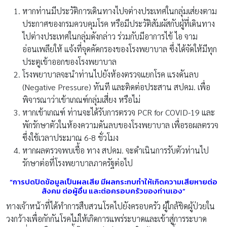
หากท่านมีประวัติการเดินทางไปจต่างประเทศในกลุ่มเส่ยงตาม
ประกาศของกรมควบคุมโรค หรือมีประวัติสัมผัสกับผู้ที่เดินทาง
ไปต่างประเทศในกลุ่มดังกล่าว ร่วมกับมีอาการไข้ ไอ จาม
อ่อนเพลียให้ แจ้งที่จุดคัดกรองของโรงพยาบาล ซึ่งได้จัดให้มีทุก
ประตูเข้าออกของโรงพยาบาล
โรงพยาบาลจะนำท่านไปยังห้องตรวจแยกโรค แรงดันลบ
(Negative Pressure) ทันที และติดต่อประสาน สปคม. เพื่อ
พิจารณาว่าเข้าเกณฑ์กลุ่มเสี่ยง หรือไม่
หากเข้าเกณฑ์ ท่านจะได้รับการตรวจ PCR for COVID-19 และ
พักรักษาตัวในห้องความดันลบของโรงพยาบาล เพื่อรอผลตรวจ
ซึ่งใช้เวลาประมาณ 6-8 ชั่วโมง
หากผลตรวจพบเชื้อ ทาง สปคม. จะดำเนินการรับตัวท่านไป
รักษาต่อที่โรงพยาบาลภาครัฐต่อไป
“การปดปิดข้อมูลเป็นผลเสีย มีผลกระทบทำให้เกิดความเสียหายต่อ
สังคม ต่อผู้อื่น และต่อครอบครัวของท่านเอง”
ทางเจ้าหน้าที่ได้ทำการสืบสวนโรคไปยังครอบครัว ผู้ใกล้ชิดผู้ป่วยใน
วงกว้างเพื่อกักกันโรคไม่ให้เกิดการแพร่ระบาดและเข้าสู่การระบาด