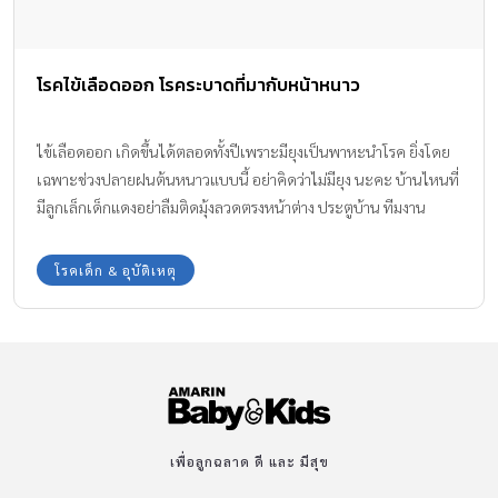
โรคไข้เลือดออก โรคระบาดที่มากับหน้าหนาว
ไข้เลือดออก เกิดขึ้นได้ตลอดทั้งปีเพราะมียุงเป็นพาหะนำโรค ยิ่งโดย
เฉพาะช่วงปลายฝนต้นหนาวแบบนี้ อย่าคิดว่าไม่มียุง นะคะ บ้านไหนที่
มีลูกเล็กเด็กแดงอย่าลืมติดมุ้งลวดตรงหน้าต่าง ประตูบ้าน ทีมงาน
Amarin Baby & Kids มีข้อมูลการระบาดของโรคไข้เลือดออกช่วงหน้า
หนาวนี้มาเตือนให้เฝ้าระวังกันค่ะ
โรคเด็ก & อุบัติเหตุ
เพื่อลูกฉลาด ดี และ มีสุข