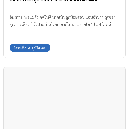
อันตราย..พ่อแม่สังเกตให้ดี หากเห็นลูกน้อยชอบ นอนอ้าปาก ลูกของ
คุณอาจเสี่ยงกำลังป่วยเป็นโรคเกี่ยวกับระบบหายใจ 1 ใน 4 โรคนี้
โรคเด็ก & อุบัติเหตุ