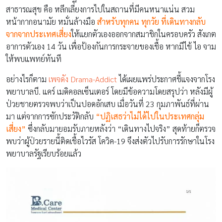
สาธารณสุข คือ หลีกเลี่ยงการไปในสถานที่มีคนหนาแน่น สวม
หน้ากากอนามัย หมั่นล้างมือ
สำหรับทุกคน ทุกวัย ที่เดินทางกลับ
จาก
จากประเทศเสี่ยง
ให้แยกตัวเองออกจากสมาชิกในครอบครัว สังเกต
อาการตัวเอง 14 วัน เพื่อป้องกันการกระจายของเชื้อ หากมีไข้ ไอ จาม
ให้พบแพทย์ทันที
อย่างไรก็ตาม
เพจดัง Drama-Addict
ได้เผยแพร่ประกาศชี้แจงจากโรง
พยาบาลบี. แคร์ เมดิคอลเซ็นเตอร์ โดยมีข้อความโดยสรุปว่า หลังมีผู้
ป่วยชายตรวจพบว่าเป็นปอดอักเสบ เมื่อวันที่ 23 กุมภาพันธ์ที่ผ่าน
มา แต่จากการซักประวัติกลับ
“ปฏิเสธว่าไม่ได้ไปในประเทศกลุ่ม
เสี่ยง”
ซึ่งกลับมายอมรับภายหลังว่า “เดินทางไปจริง” สุดท้ายก็ตรวจ
พบว่าผู้ป่วยรายนี้ติดเชื้อไวรัส โควิค-19 จึงส่งตัวไปรับการรักษาในโรง
พยาบาลรัฐเรียบร้อยแล้ว