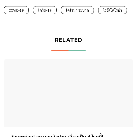
COVID-19
โควิด-19
โคโรน่า ระบาด
ไวรัสโคโรน่า
RELATED
สังเกตด่วน! ลูก นอนอ้าปาก เสี่ยงเป็น 4 โรคนี้!