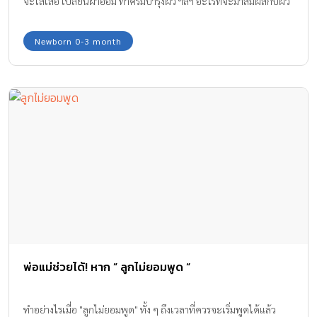
จะใส่เสื้อ เปลี่ยนผ้าอ้อม ทาครีมบำรุงผิว ฯลฯ อะไรที่จะมาสัมผัสกับผิว
ลูกก็กลัวไปหมด
Newborn 0-3 month
พ่อแม่ช่วยได้! หาก ” ลูกไม่ยอมพูด “
ทำอย่างไรเมื่อ "ลูกไม่ยอมพูด" ทั้ง ๆ ถึงเวลาที่ควรจะเริ่มพูดได้แล้ว