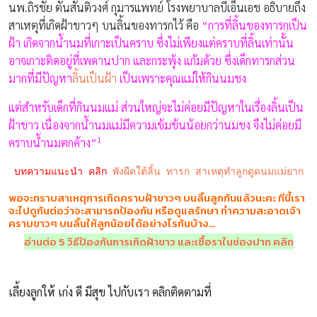
นพ.ถิรชัย ตันสันติวงศ์ กุมารแพทย์ โรงพยาบาลบีเอ็นเอช อธิบายถึง
สาเหตุที่เกิดฝ้าขาวๆ บนลิ้นของทารกไว้ คือ
“การที่ลิ้นของทารกเป็น
ฝ้า เกิดจากน้ำนมที่เกาะเป็นคราบ ซึ่งไม่เพียงแต่คราบที่ลิ้นเท่านั้น
อาจเกาะติดอยู่ที่เพดานปาก และกระพุ้ง แก้มด้วย ซึ่งเด็กทารกส่วน
มากที่มีปัญหา
ลิ้นเป็นฝ้า
เป็นเพราะคุณแม่ให้กินนมชง
แต่สำหรับเด็กที่กินนมแม่ ส่วนใหญ่จะไม่ค่อยมีปัญหาในเรื่องลิ้นเป็น
ฝ้าขาว เนื่องจากน้ำนมแม่มีความเข้มข้นน้อยกว่านมชง จึงไม่ค่อยมี
1
คราบน้ำนมตกค้าง”
บทความแนะนำ คลิก
พังผืดใต้ลิ้น ทารก สาเหตุทำลูกดูดนมแม่ยาก
พอจะทราบสาเหตุการเกิดคราบฝ้าขาวๆ บนลิ้นลูกกันแล้วนะคะ ทีนี้เรา
จะไปดูกันต่อว่าจะสามารถป้องกัน หรือดูแลรักษา ทำความสะอาดเจ้า
คราบขาวๆ บนลิ้นให้ลูกน้อยได้อย่างไรกันบ้าง…
อ่านต่อ 5 วิธีป้องกันการเกิดฝ้าขาว และเชื้อราในช่องปาก คลิก
เลี้ยงลูกให้ เก่ง ดี มีสุข ไปกับเรา คลิกติดตามที่