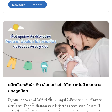
ผดร้อน ผดคันเกิดขึ้นตามมาจะยิ่งไปกันใหญ่ค่ะ
Newborn 0-3 month
ผลิตภัณฑ์ซักผ้าเด็ก เลือกอย่างไรให้เหมาะกับผิวบอบบาง
ของลูกน้อย
มีคุณแม่ Inbox มาเล่าให้ฟังว่าพึ่งคลอดลูกได้เดือนกว่าๆ และสังเกตว่า
ผิวเนื้อตามตัวลูกขึ้นผื่นแดงบ่อยๆ ไม่รู้ว่าเกิดจากสาเหตุอะไร ตอนนี้