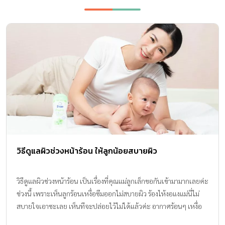
วิธีดูแลผิวช่วงหน้าร้อน ให้ลูกน้อยสบายผิว
วิธีดูแลผิวช่วงหน้าร้อน เป็นเรื่องที่คุณแม่ลูกเล็กขอกันเข้ามามากเลยค่ะ
ช่วงนี้ เพราะเห็นลูกร้อนเหงื่อซึมออกไม่สบายผิว ร้องไห้งอแงแม่นี่ไม่
สบายใจเอาซะเลย เห็นทีจะปล่อยไว้ไม่ได้แล้วค่ะ อากาศร้อนๆ เหงื่อ
ซึมหมักหมมในเสื้อผ้า ถ้าไม่รีบผ่อนคลายทำให้ผิวลูกสบาย ประเดี๋ยว