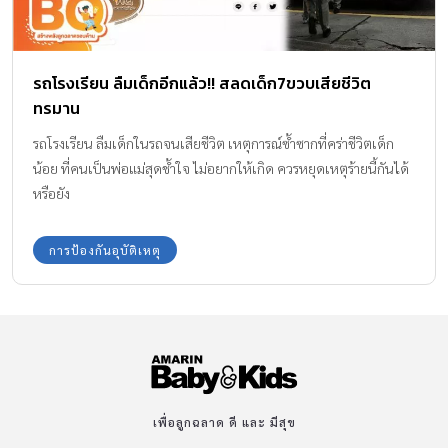
รถโรงเรียน ลืมเด็กอีกแล้ว!! สลดเด็ก7ขวบเสียชีวิต
ทรมาน
รถโรงเรียน ลืมเด็กในรถจนเสียชีวิต เหตุการณ์ซ้ำซากที่คร่าชีวิตเด็ก
น้อย ที่คนเป็นพ่อแม่สุดช้ำใจ ไม่อยากให้เกิด ควรหยุดเหตุร้ายนี้กันได้
หรือยัง
การป้องกันอุบัติเหตุ
เพื่อลูกฉลาด ดี และ มีสุข