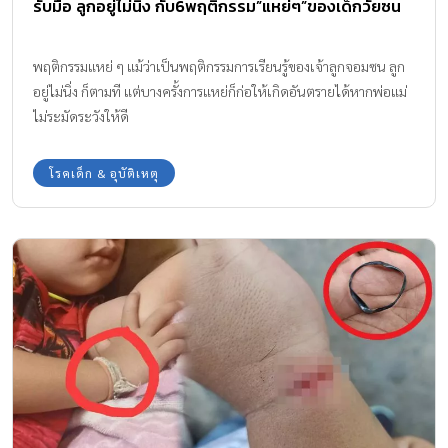
รับมือ ลูกอยู่ไม่นิ่ง กับ6พฤติกรรม”แหย่ๆ”ของเด็กวัยซน
พฤติกรรมแหย่ ๆ แม้ว่าเป็นพฤติกรรมการเรียนรู้ของเจ้าลูกจอมซน ลูก
อยู่ไม่นิ่ง ก็ตามที แต่บางครั้งการแหย่ก็ก่อให้เกิดอันตรายได้หากพ่อแม่
ไม่ระมัดระวังให้ดี
โรคเด็ก & อุบัติเหตุ