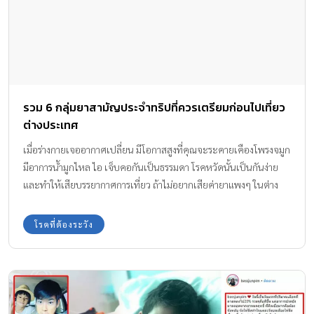
รวม 6 กลุ่มยาสามัญประจำทริปที่ควรเตรียมก่อนไปเที่ยว
ต่างประเทศ
เมื่อร่างกายเจออากาศเปลี่ยน มีโอกาสสูงที่คุณจะระคายเคืองโพรงจมูก
มีอาการน้ำมูกไหล ไอ เจ็บคอกันเป็นธรรมดา โรคหวัดนั้นเป็นกันง่าย
และทำให้เสียบรรยากาศการเที่ยว ถ้าไม่อยากเสียค่ายาแพงๆ ในต่าง
ประเทศก็ควรพกยาสามัญง่ายๆ ที่ถูกโรคกับคุณติดกระเป๋าไว้
โรคที่ต้องระวัง