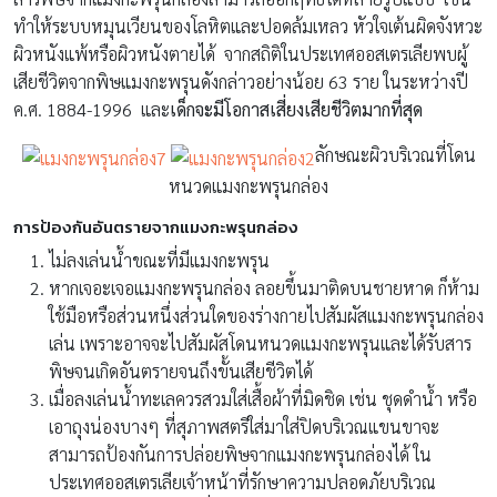
ทำให้ระบบหมุนเวียนของโลหิตและปอดล้มเหลว หัวใจเต้นผิดจังหวะ
ผิวหนังแพ้หรือผิวหนังตายได้ จากสถิติในประเทศออสเตรเลียพบผู้
เสียชีวิตจากพิษแมงกะพรุนดังกล่าวอย่างน้อย 63 ราย ในระหว่างปี
ค.ศ. 1884-1996 และ
เด็กจะมีโอกาสเสี่ยงเสียชีวิตมากที่สุด
ลักษณะผิวบริเวณที่โดน
หนวดแมงกะพรุนกล่อง
การป้องกันอันตรายจากแมงกะพรุนกล่อง
ไม่ลงเล่นน้ำขณะที่มีแมงกะพรุน
หากเจอะเจอแมงกะพรุนกล่อง ลอยขึ้นมาติดบนชายหาด ก็ห้าม
ใช้มือหรือส่วนหนึ่งส่วนใดของร่างกายไปสัมผัสแมงกะพรุนกล่อง
เล่น เพราะอาจจะไปสัมผัสโดนหนวดแมงกะพรุนและได้รับสาร
พิษจนเกิดอันตรายจนถึงขั้นเสียชีวิตได้
เมื่อลงเล่นน้ำทะเลควรสวมใส่เสื้อผ้าที่มิดชิด เช่น ชุดดำน้ำ หรือ
เอาถุงน่องบางๆ ที่สุภาพสตรีใส่มาใส่ปิดบริเวณแขนขาจะ
สามารถป้องกันการปล่อยพิษจากแมงกะพรุนกล่องได้ ใน
ประเทศออสเตรเลียเจ้าหน้าที่รักษาความปลอดภัยบริเวณ