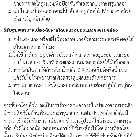
ชายหาด จะใส่ถุงน่องเพื่อป้องกันตัวเองจากแมงกะพรุนกล่อง
เมื่อไปเล่นน้ำทะเลควรจะมีน้ำส้มสายชูติดตัวไปที่ชายหาดด้วย
เผื่อกรณีฉุกเฉินด้วย
วิธีปฐมพยาบาลเบื้องต้นหากโดนหนวดของแมงกะพรุนกล่อง
อย่าแตะ แกะ หรือขยี้ เนื่องจากหนวดยังสามารถปล่อยพิษต่อได้
เป็นเวลาหลายชั่วโมง
ให้ใช้น้ำส้มสายชูชะล้างบริเวณที่หนวดเกาะอยู่และบริเวณรอบ
ๆ เป็นเวลา 30 วินาที ค่อยแกะเอาหนวดออกโดยใช้ผ้าปัดออก
หากโดนในตา ให้ล้างด้วยน้ำเกลือ 0.9 เปอร์เซ็นต์หรือน้ำเปล่า
แล้วรีบไปโรงพยาบาลเพื่อตรวจดูแผลและสังเกตอาการ
หากมีอาการระบบหัวใจและปอดล้มเหลว จะต้องปฏิบัติการกู้ชีพ
โดยด่วน
การรักษาโดยทั่วไปจะเป็นการรักษาตามอาการ ในประเทศออสเตรเลีย
มีการผลิตซีรั่มต้านพิษแมงกะพรุนกล่อง แต่ในประเทศไทยยังไม่มี
การนำเข้าซีรั่มดังกล่าว เนื่องจากจำนวนผู้ป่วยที่โดนพิษแมงกะพรุน
กล่องยังมีไม่มากนัก ตลอดจนการใช้ซีรั่มจะต้องใช้โดยด่วนที่สุดโดย
ตั้งแต่เริ่มโดนพิษใหม่ ๆ จึงจะได้ผลดี และการใช้ซีรั่มสำหรับผู้ป่วยที่มี