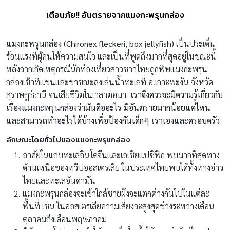
เตือนภัย!! อันตรายจากแมงกะพรุนกล่อง
แมงกะพรุนกล่อง (
Chironex fleckeri, box jellyfish)
เป็นประเด็น
ร้อนแรงที่ผู้คนให้ความสนใจ และเป็นที่พูดถึงมากที่สุดอยู่ในขณะนี้
หลังจากเกิดเหตุกรณีนักท่องเที่ยวสาวชาวไทยถูกพิษแมงกะพรุน
กล่องเข้าที่แขนและขาขณะลงเล่นน้ำทะเลที่ อ.เกาะพะงัน จังหวัด
สุราษฎร์ธานี จนเสียชีวิตในเวลาต่อมา
เราจึงควรจะมีความรู้เกี่ยวกับ
เรื่องแมงกะพรุนกล่องว่ามันคืออะไร มีอันตรายมากน้อยแค่ไหน
และสามารถทำอะไรได้บ้างเพื่อป้องกันเด็กๆ เราเองและครอบครัว
ลักษณะโดยทั่วไปของแมงกะพรุนกล่อง
อาศัยในแถบทะเลอินโดจีนและเอเชียแปซิฟิก พบมากที่สุดทาง
ด้านเหนือของทวีปออสเตรเลีย ในประเทศไทยพบได้ทั้งทางอ่าว
ไทยและทะเลอันดามัน
แมงกะพรุนกล่องจะเข้าใกล้ชายฝั่งจะแตกต่างกันไปในแต่ละ
พื้นที่ เช่น ในออสเตรเลียความเสี่ยงจะสูงสุดช่วงระหว่างเดือน
ตุลาคมถึงเดือนพฤษภาคม