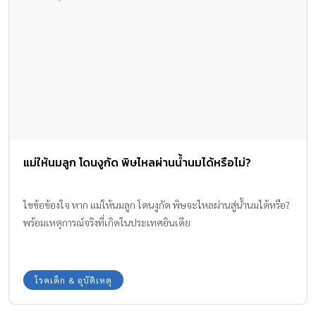
แม่ให้นมลูก โดนงูกัด พิษไหลผ่านน้ำนมได้หรือไม่?
ไขข้อข้องใจ หาก แม่ให้นมลูก โดนงูกัด พิษจะไหลผ่านสู่น้ำนมได้หรือ?
พร้อมเหตุการณ์จริงที่เกิดในประเทศอินเดีย
โรคเด็ก & อุบัติเหตุ