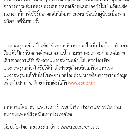
อาการภาวะล้มเหลวของระบบหลอดเลือดและปอดยังไม่เป็นที่แน่ชัด
นอกจากนี้การใช้ซีรั่มอาจก่อให้เกิดภาวะแทรกซ้อนในผู้ป่วยเนื่องจาก
ผลิตจากซีรั่มของวัว
แมงกะพรุนกล่องเป็นสัตว์อันตรายที่แทบมองไม่เห็นในน้ำ แต่การเต
รียมตัวป้องกันอย่างดีก่อนลงเล่นน้ำตามชายทะเล จะช่วยลดโอกาส
เสี่ยงจากการได้รับพิษจากแมงกะพรุนกล่องได้ หากโดนพิษ
แมงกะพรุนกล่องให้รีบใช้น้ำส้มสายชูล้างบริเวณที่โดนหนวด
แมงกะพรุน แล้วรีบไปโรงพยาบาลโดยด่วน หากต้องการทราบข้อมูล
เพิ่มเติมสามารถศึกษาเพิ่มเติมได้ที่
www.dst.or.th
บทความโดย: ดร. นพ. เวสารัช เวสสโกวิท ประธานฝ่ายจริยธรรม
สมาคมแพทย์ผิวหนังแห่งประเทศไทย
เรียบเรียงโดย: กองบรรณาธิการ www.realparents.tv