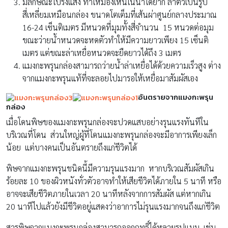
มีลักษณะโปร่งแสง ทำให้มองเห็นในน้ำได้ยาก ลำตัวเป็นรูป
สี่เหลี่ยมเหมือนกล่อง ขนาดโตเต็มที่เส้นผ่าศูนย์กลางประมาณ
16-24 เซ็นติเมตร มีหนวดที่มุมทั้งสี่จำนวน 15 หนวดต่อมุม
ขณะว่ายน้ำหนวดจะหดตัวทำให้มีความยาวเพียง 15 เซ็นติ
เมตร แต่ขณะล่าเหยื่อหนวดจะยืดยาวได้ถึง 3 เมตร
แมงกะพรุนกล่องสามารถว่ายน้ำล่าเหยื่อได้ด้วยความเร็วสูง ต่าง
จากแมงกะพรุนแท้ที่จะลอยไปมารอให้เหยื่อมาสัมผัสเอง
อันตรายจากแมงกะพรุน
กล่อง
เมื่อโดนพิษของแมงกะพรุนกล่องจะปวดแสบอย่างรุนแรงทันทีใน
บริเวณที่โดน ส่วนใหญ่ผู้ที่โดนแมงกะพรุนกล่องจะมีอาการเพียงเล็ก
น้อย แต่บางคนเป็นอันตรายถึงแก่ชีวิตได้
พิษจากแมงกะพรุนชนิดนี้มีความรุนแรงมาก หากบริเวณสัมผัสเกิน
ร้อยละ 10 ของผิวหนังทั่วตัวอาจทำให้เสียชีวิตได้ภายใน 5 นาที หรือ
อาจจะเสียชีวิตภายในเวลา 20 นาทีหลังจากการสัมผัส แต่หากเกิน
20 นาทีไปแล้วยังมีชีวิตอยู่แสดงว่าอาการไม่รุนแรงมากจนถึงแก่ชีวิต
สารพิษจากแมงกะพรุนกล่องสามารถออกฤทธิ์ได้หลายรูปแบบ เช่น