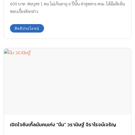
600 บาท ต่อบุตร 1 คน ไม่เกินอายุ 6 ปีน้ัน ล่าสุดทาง ครม. ได้มีมติเห็น
ชอบเรื่องดังกล่าว
สิทธิประโยชน์
เปิดใจซิงเกิ้ลมัมคนเก่ง “บีม” วรานิษฐ์ จิราโรจน์เจริญ