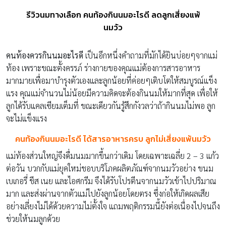
รีวิวนมทางเลือก คนท้องกินนมอะไรดี ลดลูกเสี่ยงแพ้
นมวัว
คนท้องควรกินนมอะไรดี
เป็นอีกหนึ่งคำถามที่มักได้ยินบ่อยๆจากแม่
ท้อง เพราะขณะตั้งครรภ์ ร่างกายของคุณแม่ต้องการสารอาหาร
มากมายเพื่อมาบำรุงตัวเองและลูกน้อยที่ค่อยๆเติบโตให้สมบูรณ์แข็ง
แรง คุณแม่จำนวนไม่น้อยมีความคิดจะต้องกินนมให้มากที่สุด เพื่อให้
ลูกได้รับแคลเซียมเต็มที่ ขณะเดียวกันรู้สึกกังวลว่าถ้ากินนมไม่พอ ลูก
จะไม่แข็งแรง
คนท้องกินนมอะไรดี ได้สารอาหารครบ ลูกไม่เสี่ยงแพ้นมวัว
แม่ท้องส่วนใหญ่จึงดื่มนมมากขึ้นกว่าเดิม โดยเฉพาะเฉลี่ย 2 – 3 แก้ว
ต่อวัน บวกกับแม่ยุคใหม่ชอบบริโภคผลิตภัณฑ์จากนมวัวอย่าง ขนม
เบเกอรี่ ชีส เนย และไอศกรีม จึงได้รับโปรตีนจากนมวัวเข้าไปปริมาณ
มาก และส่งผ่านจากตัวแม่ไปยังลูกน้อยโดยตรง ซึ่งก่อให้เกิดผลเสีย
อย่างเลี่ยงไม่ได้ด้วยความไม่ตั้งใจ แถมพฤติกรรมนี้ยังต่อเนื่องไปจนถึง
ช่วยให้นมลูกด้วย