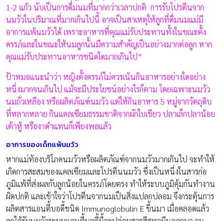
1-2 แก้ว นับเป็นการดื่มนมที่มากกว่าเวลาปกติ การรับโปรตีนจาก
นมวัวในปริมาณที่มากเกินไปนี้ อาจเป็นสาเหตุให้ลูกที่ดื่มนมแม่มี
อาการแพ้นมวัวได้ เพราะอาหารที่คุณแม่รับประทานทั้งในขณะตั้ง
ครรภ์และในขณะให้นมลูกนั้นมีความสำคัญเป็นอย่างมากต่อลูก หาก
คุณแม่รับประทานอาหารชนิดใดมากเกินไป”
ป้าหมอแนะนำว่า หญิงตั้งครรภ์ไม่ควรเน้นกินอาหารอย่างใดอย่าง
หนึ่งมากจนเกินไป แม้จะมีประโยชน์อย่างไรก็ตาม โดยเฉพาะนมวัว
นมถั่วเหลือง หรือผลิตภัณฑ์นมวัว แต่ให้กินอาหาร 5 หมู่จากวัตถุดิบ
ที่หลากหลาย กินแคลเซียมธรรมชาติจากผักใบเขียว ปลาเล็กปลาน้อย
เต้าหู้ หรืองาดำแทนก็เพียงพอแล้ว
อาการของเด็กแพ้นมวัว
หากแม่ท้องบริโภคนมวัวหรือผลิตภัณฑ์จากนมวัวมากเกินไป จะทำให้
เกิดการสะสมของแคลเซียมและโปรตีนนมวัว ซึ่งเป็นหนึ่งในสารก่อ
ภูมิแพ้ที่ส่งผลกับลูกน้อยในครรภ์โดยตรง ทำให้ระบบภูมิคุ้มกันทำงาน
ผิดปกติ และเข้าใจว่าโปรตีนจากนมเป็นสิ่งแปลกปลอม จึงกระตุ้นการ
ผลิตสารแอนตี้บอดี้ชนิด Immunoglobulin E ขึ้นมา เมื่อคลอดแล้ว
ลูกได้รับนมวัวระบบแอนตี้บอดี้นี้จะปล่อยสารฮีสทามีนออกมา จน