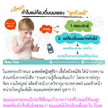
ในเพจของป้าหมอ
แพทย์หญิงสุธีรา เอื้อไพโรจน์กิจ
ได้นำบทความ
ส่วนหนึ่งจากหนังสือ “รวมความรู้เรื่องแพ้นมวัว” โดยอาจารย์จรุง
จิตร งามไพบูลย์ อดีตหัวหน้าภาควิชากุมารเวชศาสตร์ และหัวหน้า
หน่วยโรคภูมิแพ้เด็ก คณะแพทย์ศาสตร์ จุฬาฯ ว่า
คุณแม่แทบทุกคนมีประวัติดื่มนมวัวมากกว่าปกติในขณะให้นมลูก
สอดคล้องกับข้อสันนิษฐษนว่า คุณแม่สมัยใหม่นิยมดื่มทุกวัน วันละ