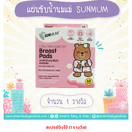
สเปรย์จิงโจ้ (1 รางวัล)