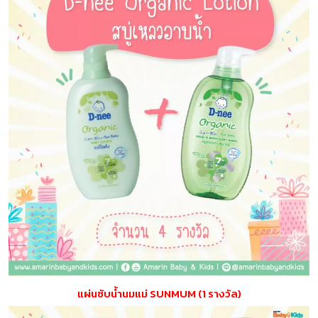
แผ่นซับน้ำนมแม่ SUNMUM (1 รางวัล)