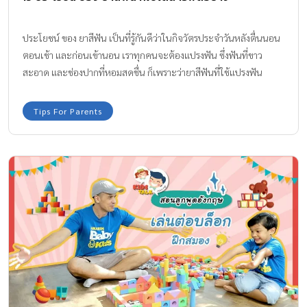
ประโยชน์ ของ ยาสีฟัน เป็นที่รู้กันดีว่าในกิจวัตรประจำวันหลังตื่นนอน
ตอนเช้า และก่อนเข้านอน เราทุกคนจะต้องแปรงฟัน ซึ่งฟันที่ขาว
สะอาด และช่องปากที่หอมสดชื่น ก็เพราะว่ายาสีฟันที่ใช้แปรงฟัน
นั่นเองค่ะ ทีมงาน Amarin Baby & Kids มีประโยชน์ ของ ยาสีฟัน ที่
ขอบอกว่าใช้งานได้สารพัดอย่างมากค่ะ
Tips For Parents