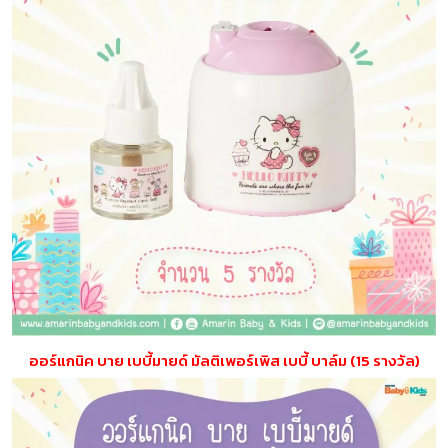
ออร์แกนิค บาย เบบี้มายด์ มัลติเพอร์เพิส เบบี้ บาล์ม (15 รางวัล)