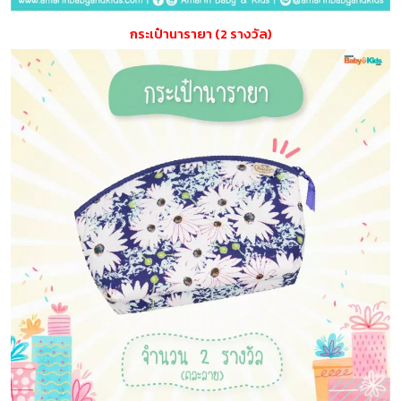
กระเป๋านารายา (2 รางวัล)