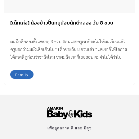
[เด็กเก่ง] น้องข้าวปั้นหนูน้อยนักตีกลอง วัย 8 ขวบ
ผมฝึกตีกลองตั้งแต่อายุ 3 ขวบ ตอนแรกครูเขาก็จะไม่ให้ผมเรียนแล้ว
ครูบอกว่าผมยังเด็กเกินไป” เด็กชายวัย 8 ขวบเล่า “แต่เขาก็ให้โอกาส
ได้ลองตีดูก่อนว่าขาถึงไหม ขาผมถึง เขาก็เลยสอน ผมจำไม่ได้ว่าไป
เรียนกี่ครั้ง กี่ชั่วโมง ตอนนั้นยังเด็กมากกก”
Family
เพื่อลูกฉลาด ดี และ มีสุข