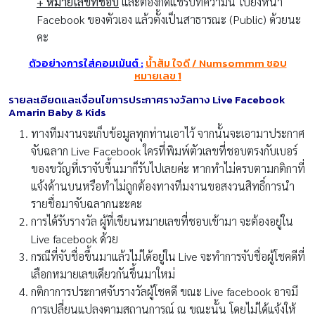
+ หมายเลขที่ชอบ
และต้องกดแชร์บทความนี้ ไปยังหน้า
Facebook ของตัวเอง แล้วตั้งเป็นสาธารณะ (Public) ด้วยนะ
คะ
ตัวอย่างการใส่คอมเม้นต์
:
น้ำส้ม ใจดี
/ Numsommm
ชอบ
หมายเลข
1
รายละเอียดและเงื่อนไขการประกาศรางวัลทาง
Live Facebook
Amarin Baby & Kids
ทางทีมงานจะเก็บข้อมูลทุกท่านเอาไว้ จากนั้นจะเอามาประกาศ
จับฉลาก Live Facebook ใครที่พิมพ์ตัวเลขที่ชอบตรงกับเบอร์
ของขวัญที่เราจับขึ้นมาก็รับไปเลยค่ะ หากทำไม่ครบตามกติกาที่
แจ้งด้านบนหรือทำไม่ถูกต้องทางทีมงานขอสงวนสิทธิ์การนำ
รายชื่อมาจับฉลากนะะคะ
การได้รับรางวัล ผู้ที่เขียนหมายเลขที่ชอบเข้ามา จะต้องอยู่ใน
Live facebook ด้วย
กรณีที่จับชื่อขึ้นมาแล้วไม่ได้อยู่ใน Live จะทำการจับชื่อผู้โชคดีที่
เลือกหมายเลขเดียวกันขึ้นมาใหม่
กติกาการประกาศจับรางวัลผู้โชคดี ขณะ Live facebook อาจมี
การเปลี่ยนแปลงตามสถานการณ์ ณ ขณะนั้น โดยไม่ได้แจ้งให้