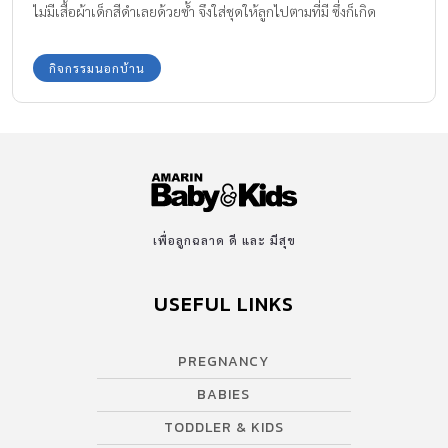
ไม่มีเสื้อผ้าเด็กสีดำเลยด้วยซ้ำ จึงใส่ชุดให้ลูกไปตามที่มี ซึ่งก็เกิด
ประเด็นทำให้คุณแม่เป็นกังวลอย่างมาก บ้างโดนต่อว่าด้วยคำพูด บ้าง
โดนตำหนิด้วยสายตา “ทำไมไม่ใส่ชุดดำให้ลูก” พลอยทำให้คุณแม่ไม่
กิจกรรมนอกบ้าน
กล้าพาลูกออกจากบ้าน เพราะที่บ้านไม่มีเสื้อผ้าเด็กสีดำเลย แล้วอย่างนี้
เด็กเล็กแต่งกายไว้ทุกข์อย่างไรดี
เพื่อลูกฉลาด ดี และ มีสุข
USEFUL LINKS
PREGNANCY
BABIES
TODDLER & KIDS