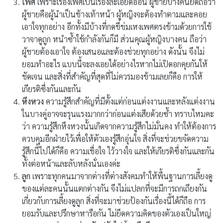
เพศ
เพราะเรื่องเพศเป็นเรื่องละเอียดอ่อน ผู้ชายบางคนยึดถือว่า
ผู้ชายคือผู้นำเป็นช้างเท้าหน้า ผู้หญิงจะต้องทำตามและคอย
เอาใจทุกอย่าง อีกทั้งมีบ้างที่กดขี่ข่มเหงเพศตรงข้ามด้วยการใช้
วาจาดูถูก หนำซ้ำใช้กำลังกันก็มี ส่วนคุณผู้หญิงบางคน ถือว่า
ผู้ชายต้องเอาใจ ต้องเสนอและต้องช่วยทุกอย่าง ดังนั้น จึงไม่
ยอมทำอะไร แบบนี้จะลงเอยได้อย่างไรหากไม่เปิดอกคุยกันให้
ชัดเจน และสิ่งที่สำคัญที่สุดที่ไม่ควรมองข้ามเลยก็คือ การให้
เกียรติซึ่งกันและกัน
หึงหวง
ความรู้สึกสำคัญที่มีตั้งแต่ก่อนแต่งงานและหลังแต่งงาน
ในบางคู่อาจจะรุนแรงมากกว่าก่อนแต่งเสียด้วยซ้ำ ทราบไหมคะ
ว่า ความรู้สึกหึงหวงนั้นเกิดจากความรู้สึกไม่มั่นคง ทำให้ต้องการ
ควบคุมอีกฝ่ายไว้เพื่อให้ตัวเองรู้สึกอุ่นใจ สิ่งที่จะช่วยขจัดความ
รู้สึกนี้ไปได้ก็คือ ความเชื่อใจ ไว้วางใจ และให้เกียรติซึ่งกันและกัน
ทั้งต่อหน้าและลับหลังนั่นเองค่ะ
ลูก
เพราะทุกคนมาจากต่างที่ต่างสังคมทำให้พื้นฐานการเลี้ยงดู
ของแต่ละคนนั้นแตกต่างกัน จึงไม่แปลกที่จะมีการถกเถียงกัน
เกี่ยวกับการเลี้ยงดูลูก สิ่งที่จะมาช่วยป้องกันเรื่องนี้ได้ก็ถือ การ
ยอมรับและปรึกษาหารือกัน ไม่ยึดความคิดของตัวเองเป็นใหญ่