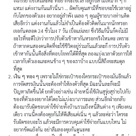
งงภรรยาใช่ไหมละคะ ที่อยากจะใช้เวลาอยู่กับสามีให้มาก ๆ ก็
แหม! แต่งงานกันแล้วนี่นา … ผิดกับคุณสามีที่ชอบจะใช้เวลาอยู่
กับโลกของตัวเอง อยากอยู่ลำพัง เผลอ ๆ คุณผู้ชายบางท่านคิด
เสียอีกว่า แต่งงานกันแล้วไม่จำเป็นต้องตัวติดกันมากนักหรอก
เจอกันตลอด 24 ชั่วโมง 7 วัน เบื่อแย่เลย! ซึ่งวิธีแก้นั้นก็คงไม่มี
อะไรที่จะดีไปกว่าการปรับตัวเข้าหากันหรอกจริงไหมคะ เพราะ
ถ้าหากคนสองคนคิดที่จะใช้ชีวิตอยู่ร่วมกันแล้วละก็ การปรับตัว
เข้าหากันนั้นคือสิ่งที่ตอบโจทก์ได้ดีที่สุด ลองแบ่งเวลาด้วยการให้
เวลากับตัวเองและคนข้าง ๆ ของเราบ้าง แบบนี้สิถึงจะสมดุล
ที่สุด
เงิน ๆ ทอง ๆ
เพราะไม่ใช่กระเป๋าของใครกระเป๋าของมันอีกแล้ว
การจัดสรรเงินนั้นจะต้องทำให้ลงตัวที่สุด มิฉะนั้นละก็จะมี
ปัญหาเกิดขึ้นได้ ยกตัวอย่างเช่น ฝ่ายหนึ่งใช้เงินสุรุ่ยสุร่ายไปกับ
ของที่ตัวเองอยากได้โดยไม่แบ่งเบาภาระเลย ส่วนอีกฝ่ายกลับ
ต้องมารับผิดชอบค่าใช้จ่ายทั้งบ้านรวมถึงหนี้สินต่าง ๆ เพียงคน
เดียว งานนี้คงต้องคุยกันให้ดีเสียแต่เนิ่น ๆ แล้วละค่ะว่า ใครจะ
รับผิดชอบอะไร แล้วจะมีการควบคุมค่าใช้จ่ายกันแบบไหน ไม่
อยากขัดแย้งกัน อย่าลืมลองคุยกันดูนะคะ