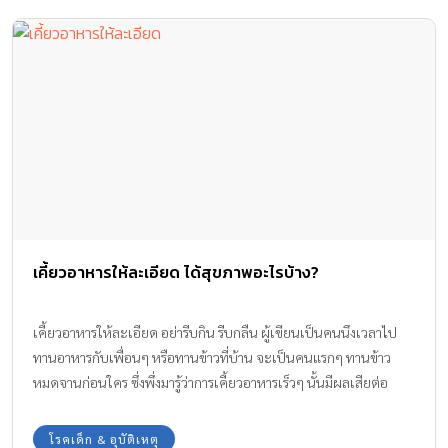
เคี้ยวอาหารให้ละเอียด ได้สุขภาพอะไรบ้าง?
เคี้ยวอาหารให้ละเอียด อย่ารีบกิน รีบกลืน ผู้เขียนเป็นคนนึงเวลาไป
ทานอาหารกับเพื่อนๆ หรือทานข้าวที่บ้าน จะเป็นคนแรกๆ ทานข้าว
หมดจานก่อนใคร ซึ่งพึ่งมารู้ว่าการเคี้ยวอาหารเร็วๆ นั้นมีผลเสียต่อ
ระบบการย่อยอาหาร แถมยังทำให้อ้วน! เพื่อการมีสุขภาพที่ดีจากการ
เคี้ยวอาหารช้าๆ ทีมงาน Amarin Baby & Kids มีข้อมูลที่เป็นประโยชน์
โรคเด็ก & อุบัติเหตุ