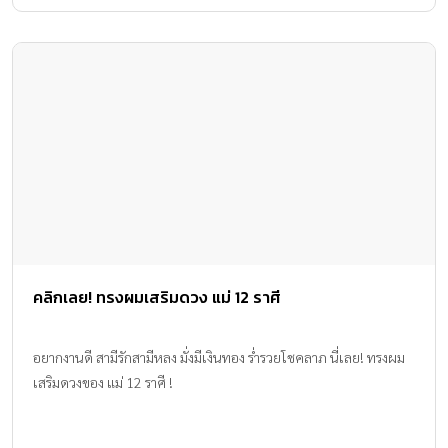
โกรธ และสำหรับเด็กบางคน การกอดอย่างอ่อนโยนในขณะที่เขากำลัง
โกรธ เป็นเรื่องที่เขาไม่คาดคิด อาจช่วยลดอารมณ์ที่กำลังแรงของลูก
น้อยได้ค่ะ (แม้ว่าการกอดหรือสัมผัส จะใช้ไม่ได้ในทุกกรณี แต่หากคุณ
ลองสังเกตลูก และเลือกวิธีที่ช่วยให้ลูกสงบลงบ้าง ย่อมดีกว่าปล่อยลูก
ให้แสดงพฤติกรรมไม่เหมาะสมเวลาอารมณ์ไม่ดีจนกลายเป็นนิสัย)
(อ่านเพิ่มเติม แค่ “กอด” สุขภาพใจ+กาย ก็แข็งแรง) 2. หลอกล่อ
อธิบาย เด็กบางคนไม่ชอบให้กอด ดังนั้นถ้าลูกปฏิเสธอ้อมกอดของคุณ
พ่อคุณแม่ในยามที่เขาโกรธอยู่ จึงไม่ได้หมายความว่าเขาไม่ต้องการคุณ
แต่เขาอาจเป็นเด็กประเภทที่สงบได้ด้วยคำปลอบโยน หรือคำพูดที่
บอกให้รู้ว่าเข้าใจความรู้สึกเขาจากพ่อแม่มากกว่า และหากคุณนึกไม่
ออกว่าจะพูดอะไร เพียงแค่นั่งเป็นเพื่อน ให้อยู่ในระยะสายตาของลูก
คลิกเลย! ทรงผมเสริมดวง แม่ 12 ราศี
รอจนกว่าเขาจะสงบ ก็เป็นวิธีที่ช่วยได้ ไม่ควรเดินหนีไปเฉยๆ อ่านต่อ
“เทคนิคระงับความโกรธของพ่อแม่” คลิกหน้า 3
อยากงานดี สามีรักสามีหลง มั่งมีเงินทอง ร่ำรวยโชคลาภ นี่เลย! ทรงผม
เสริมดวงของ แม่ 12 ราศี !