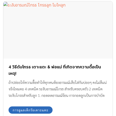
4 วิธีดับโกรธ เตาะแตะ & พ่อแม่ ที่เกิดจากความดื้อเป็น
เหตุ!
ถ้าปล่อยให้ความดื้อทำให้ทุกคนต้องอารมณ์เสียใส่กันบ่อยๆ คงไม่ดีแน่
จริงไหมคะ 4 เทคนิค ระงับอารมณ์โกรธ สำหรับครอบครัว 2 เทคนิค
ระงับโกรธสำหรับลูก 1. กอดลดอารมณ์ร้อน การกอดลูกเป็นการบำบัด
อารมณ์อย่างหนึ่ง ถ้าลูกกำลังโกรธหรือหงุดหงิดมาก และคุณพ่อคุณแม่
อารมณ์สงบและพร้อม ลองสัมผัสลูกอย่างนุ่มนวล เช่น โอบไหล่ ลูบหลัง
การดูแลเด็กวัยเตาะแตะ
หรือจับแก้มทั้ง 2 ข้าง จะช่วยหันเหความสนใจของลูกออกจากอารมณ์