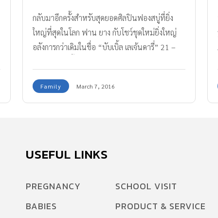
กลับมาอีกครั้งสำหรับสุดยอดศิลปินฟองสบู่ที่ยิ่ง
ใหญ่ที่สุดในโลก ฟาน ยาง กับโชว์ชุดใหม่ยิ่งใหญ่
อลังการกว่าเดิมในชื่อ “บับเบิ้ล เลเจ้นดารี่” 21 –
24 เมษายนนี้ ณ โรงละครเมืองไทยรัชดาลัย ศูนย์
การค้าเอสพลานาด ชั้น 4
Family
March 7, 2016
USEFUL LINKS
PREGNANCY
SCHOOL VISIT
BABIES
PRODUCT & SERVICE