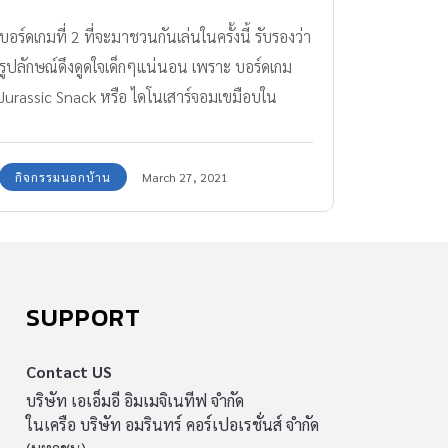
บอร์ดเกมที่ 2 ที่จะมาชวนกันเล่นในครั้งนี้ รับรองว่า
รูปลักษณ์ดึงดูดใจเด็กๆแน่นอน เพราะ บอร์ดเกม
Jurassic Snack หรือ ไดโนเสาร์จอมเขมือบใน
เวอร์ชั่นไทย เป็นเรื่องราวของไดโนเสาร์คอยาวที่ไล่
หม่ำๆๆ ทุกอย่างที่ขวางหน้า ผู้เล่นจะมีตัวเดินเป็น
กิจกรรมนอกบ้าน
March 27, 2021
ไดโนเสาร์คอยาวที่เดินบนแผ่นกระดานผืนป่าอัน
กว้างใหญ่ไล่กินโทเคนใบไม้จนพุงกาง ปูนปั้นกับ
ปั้นแป้งได้รู้จักเกมนี้เพราะตอนไปเรียนว่ายน้ำครั้ง
หนึ่งมีเพื่อนที่ไปเรียนด้วยกันเอามาชวนเล่น พอ
เล่นแล้ว เราก็ได้ร้อง เย้ๆๆๆ หาบอร์ดเกมที่ไม่ยาก
SUPPORT
เกินไปและสนุกสนานสำหรับปั้นแป้งได้แล้ว
Monopoly เกมเศรษฐี บอร์ดเกมยอดฮิต ฝึกลูก
Contact US
วางแผนการเงิน แนะนำ 4 “บอร์ดเกม” ฝึกลูกสมอง
บริษัท เอเอ็มอี อิมเมจิเนทีฟ จำกัด
ในเครือ บริษัท อมรินทร์ คอร์เปอเรชั่นส์ จำกัด
ไว ไหวพริบดี 8 บอร์ดเกมเด็ก ต้องมีติดบ้าน ช่วย