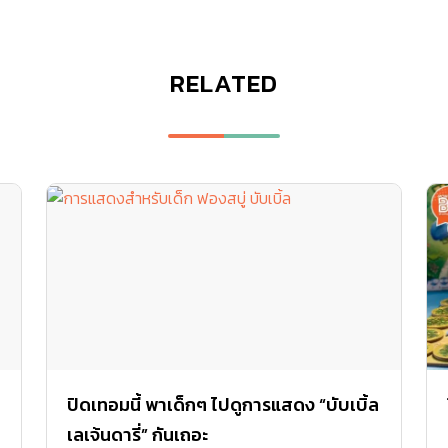
RELATED
ปิดเทอมนี้ พาเด็กๆ ไปดูการแสดง “บับเบิ้ล
เลเจ้นดารี่” กันเถอะ