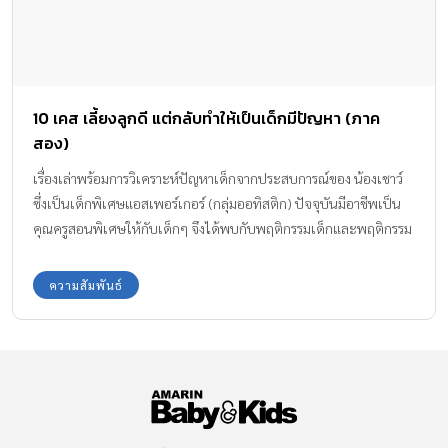
10 เคส เลี้ยงลูกดี แต่กลับทำให้เป็นเด็กมีปัญหา (ภาค
สอง)
เรื่องเล่าพร้อมการวิเคราะห์ปัญหาเด็กจากประสบการณ์ของ น้องเชาว์
ซึ่งเป็นเด็กพิเศษแอสเพอร์เกอร์ (กลุ่มออทิสติก) ปัจจุบันมีอาชีพเป็น
คุณครูสอนพิเศษให้กับเด็กๆ จึงได้พบกับพฤติกรรมเด็กและพฤติกรรม
พ่อแม่ ที่จะสุดแสนจะปวดหัว บางปัญหาเหมือนจะไม่ใช่ปัญหา แต่เป็น
ปัญหาใหญ่ที่พ่อแม่ทำให้ลูกกลายเป็นเด็กมีปัญหาโดยไม่รู้ตัว
ความสัมพันธ์