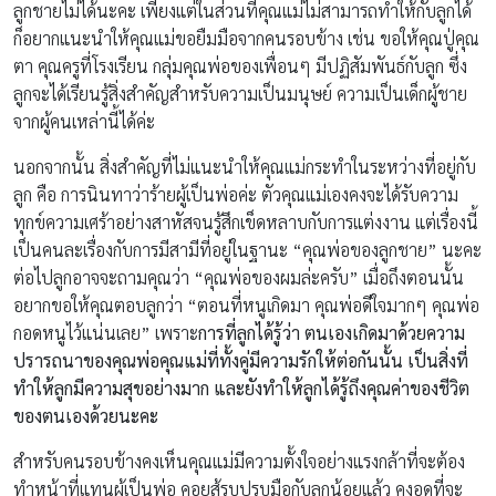
ลูกชายไม่ได้นะคะ เพียงแต่ในส่วนที่คุณแม่ไม่สามารถทำให้กับลูกได้
ก็อยากแนะนำให้คุณแม่ขอยืมมือจากคนรอบข้าง เช่น ขอให้คุณปู่คุณ
ตา คุณครูที่โรงเรียน กลุ่มคุณพ่อของเพื่อนๆ มีปฏิสัมพันธ์กับลูก ซึ่ง
ลูกจะได้เรียนรู้สิ่งสำคัญสำหรับความเป็นมนุษย์ ความเป็นเด็กผู้ชาย
จากผู้คนเหล่านี้ได้ค่ะ
นอกจากนั้น สิ่งสำคัญที่ไม่แนะนำให้คุณแม่กระทำในระหว่างที่อยู่กับ
ลูก คือ การนินทาว่าร้ายผู้เป็นพ่อค่ะ ตัวคุณแม่เองคงจะได้รับความ
ทุกข์ความเศร้าอย่างสาหัสจนรู้สึกเข็ดหลาบกับการแต่งงาน แต่เรื่องนี้
เป็นคนละเรื่องกับการมีสามีที่อยู่ในฐานะ “คุณพ่อของลูกชาย” นะคะ
ต่อไปลูกอาจจะถามคุณว่า “คุณพ่อของผมล่ะครับ” เมื่อถึงตอนนั้น
อยากขอให้คุณตอบลูกว่า “ตอนที่หนูเกิดมา คุณพ่อดีใจมากๆ คุณพ่อ
กอดหนูไว้แน่นเลย” เพราะ
การที่ลูกได้รู้ว่า ตนเองเกิดมาด้วยความ
ปรารถนาของคุณพ่อคุณแม่ที่ทั้งคู่มีความรักให้ต่อกันนั้น เป็นสิ่งที่
ทำให้ลูกมีความสุขอย่างมาก และยังทำให้ลูกได้รู้ถึงคุณค่าของชีวิต
ของตนเองด้วยนะคะ
สำหรับคนรอบข้างคงเห็นคุณแม่มีความตั้งใจอย่างแรงกล้าที่จะต้อง
ทำหน้าที่แทนผู้เป็นพ่อ คอยสู้รบปรบมือกับลูกน้อยแล้ว คงอดที่จะ