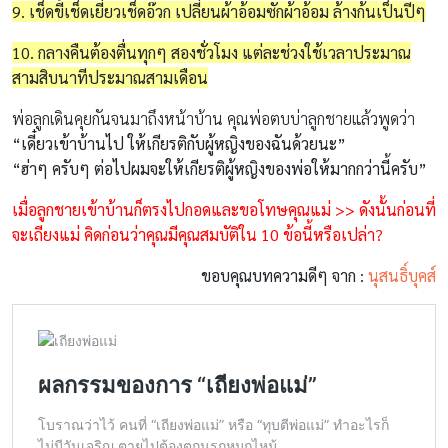
9. เช็ดขี้เช็ดเยี่ยวเช็ดอ๊วก เปลี่ยนผ้าอ้อมซักผ้าอ้อม ล้างก้นเป็นปีๆ
10. กลางคืนต้องตื่นทุกๆ สองชั่วโมง แต่ละช่วงใช้เวลาประมาณ
สามสิบนาทีประมาณสามเดือน
พ่อลูกเดินคุยกันจนมาถึงหน้าบ้าน คุณพ่อตบบ่าลูกชายแล้วพูดว่า
“เดี๋ยวเข้าบ้านไป ให้เกียรติกับผู้หญิงของฉันด้วยนะ”
“ฮ่าๆ ครับๆ ต่อไปผมจะให้เกียรติผู้หญิงของพ่อให้มากกว่านี้ครับ”
เมื่อลูกชายเข้าบ้านก็ตรงไปกอดและขอโทษคุณแม่ >> ดังนั้นก่อนที่
จะเถียงแม่ คิดก่อนว่าคุณมีคุณสมบัติใน 10 ข้อนี้หรือเปล่า?
ขอบคุณบทความดีๆ จาก :
นุสนธิ์บุคส์