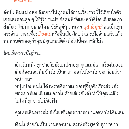
วัดอัมพวัน
ดังนั้น
ทีมแม่ ABK
จึงอยากให้ทุกคนได้อ่านเรื่องราวนี้ไว้เตือนใจตัว
เองและสอนลูก ๆ ให้รู้ว่า “แม่” คือคนที่รักและหวังดีโดยเสียสละทุก
สิ่งกับเราได้มากขนาดไหน ข้อคิดดีๆ จากเพจ
นุสนธิ์บุคส์
คนเป็นลูก
ควรอ่าน…ก่อนที่จะ
เถียงแม่
หรือขึ้นเสียงใส่แม่ และเมื่ออ่านเสร็จแล้ว
ทบทวนตัวเองดูว่าคุณมีคุณสมบัติดังต่อไปนี้ครบหรือไม่?
โดยเรื่องราวมีอยู่ว่า…
เย็นวันหนึ่ง ลูกชายวัยมัธยมปลายถูกคุณแม่บ่นว่าเรื่องไม่ยอม
เก็บห้องนอน กินข้าวไม่เป็นเวลา ออกไปไหนไม่บอกก่อนล่วง
หน้า ฯลฯ
หนุ่มน้อยทนไม่ได้ เพราะคิดว่าแม่ชอบจู้จี้จุกจิกเรื่องส่วนตัว
ของเขา ก็เลยเถียงแม่ออกไปด้วยเสียงอันดัง ทำให้คุณแม่ยิ่ง
โมโหที่ลูกชายไม่เชื่อฟัง
คุณพ่อเห็นท่าจะไม่ดี ก็เลยกันลูกชายออกมาและพาไปเดินเล่น
เดินไปด้วยกันเป็นนานสองนาน คุณพ่อจึงพูดกับลูกชายว่า