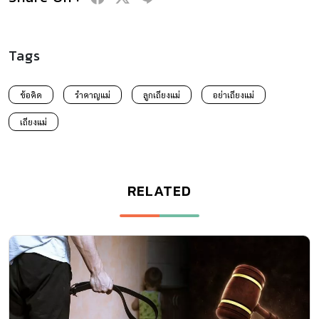
Tags
ข้อคิด
รําคาญแม่
ลูกเถียงแม่
อย่าเถียงแม่
เถียงแม่
RELATED