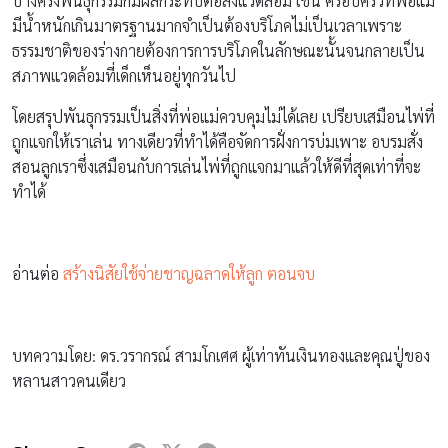
บางครั้งพันธุกรรมก็มีผลกระทบต่อสิ่งแวดล้อม เช่น ครอบครัวที่พ่อแม่
มีน้ำหนักเกินมาตรฐานมากจำเป็นต้องบริโภคไม่เป็นเวลาเพราะ
ธรรมชาติของร่างกายต้องการการบริโภคในลักษณะนั้นจนกลายเป็น
สภาพแวดล้อมที่เด็กเห็นอยู่ทุกวันไป
โดยสรุปพันธุกรรมเป็นสิ่งที่พ่อแม่ควบคุมไม่ได้เลย เปรียบเสมือนไพ่ที่
ถูกแจกให้เราเล่น ทางเดียวที่ทำได้คือจัดการฝั่งการบ่มเพาะ อบรมสั่ง
สอนลูกเราซึ่งเสมือนกับการเล่นไพ่ที่ถูกแจกมาแล้วให้ดีที่สุดเท่าที่จะ
ทำได้
อ่านต่อ
สร้างนิสัยใช้จ่ายชาญฉลาดให้ลูก ตอนจบ
บทความโดย: ดร.วรากรณ์ สามโกเศศ ผู้เท่าทันเงินทองและคุณปู่ของ
หลานสาวคนเดียว