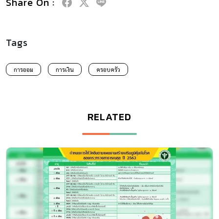
Share On :
Tags
การออม
การเงิน
ครอบครัว
RELATED