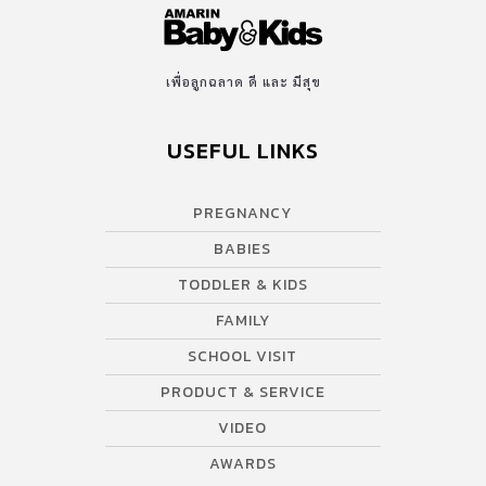
โลหิตเท่านั้น ไม่สามารถโอนสิทธิ์ให้ผู้อื่นได้ **ผู้บริจาคโลหิต ตั้งแต่ 9
ครั้งขึ้นไป สามารถขอใช้สิทธิ์ตรวจวิเคราะห์สารเคมีในโลหิตได้เช่น
ตรวจหาน้ำตาล ไขมัน การทำงานของตับ การทำงานของไต ฯลฯ โดยผู้
เพื่อลูกฉลาด ดี และ มีสุข
บริจาคโลหิตสามารถใช้สิทธิ์ได้ปีละ 1 ครั้ง ทั้งนี้สิทธินี้จะใช้ได้เฉพาะผู้
ที่ไม่มีสิทธิอย่างอื่น เช่น ประกันสังคม หรือข้าราชการ […]
USEFUL LINKS
PREGNANCY
BABIES
TODDLER & KIDS
FAMILY
SCHOOL VISIT
PRODUCT & SERVICE
VIDEO
AWARDS