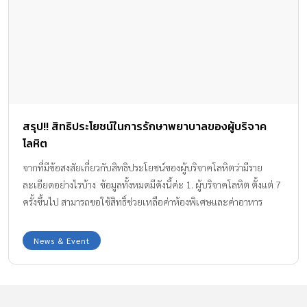
สรุป!! สิทธิประโยชน์ในการรักษาพยาบาลของผู้บริจาค
โลหิต
จากที่มีข้อสงสัยเกี่ยวกับสิทธิประโยชน์ของผู้บริจาคโลหิตว่ามีราย
ละเอียดอย่างไรบ้าง ข้อมูลทั้งหมดมีดังนี้ค่ะ 1. ผู้บริจาคโลหิต ตั้งแต่ 7
ครั้งขึ้นไป สามารถขอใช้สิทธิ์ช่วยเหลือค่าห้องพิเศษและค่าอาหาร
พิเศษได้ไม่เกินร้อยละ50 2. ผู้บริจาคโลหิต ตั้งแต่ 16 ครั้งขึ้นไป
สามารถขอใช้สิทธิ์ช่วยเหลือค่ารักษาพยาบาล+ ค่าห้องพิเศษและค่าอ
News & Event
หาร ได้ร้อยละ 50 3. ผู้บริจาคโลหิต ตั้งแต่ 24 ครั้งขึ้นไป สามารถขอใช้
สิทธิ์ช่วยเหลือค่ารักษาพยาบาล100% + ค่าห้องพิเศษและค่าอาหาร
ได้ร้อยละ 50 4. ผู้บริจาคโลหิต ตั้งแต่ 100 ครั้งขึ้นไป สามารถขอใช้
สิทธิ์” ขอพระราชทานเพลิงศพ ” ได้เป็นกรณีพิเศษ ** เฉพาะผู้บริจาค