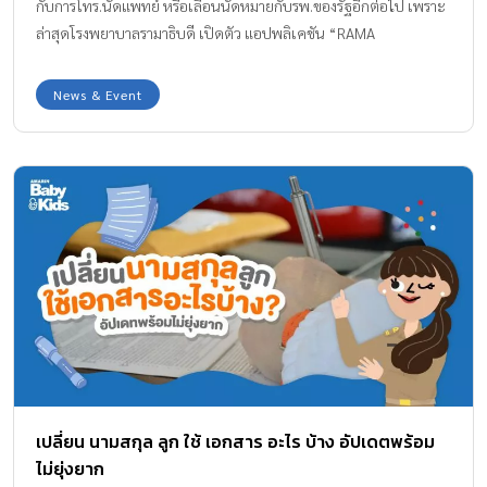
กับการโทร.นัดแพทย์ หรือเลื่อนนัดหมายกับรพ.ของรัฐอีกต่อไป เพราะ
ล่าสุดโรงพยาบาลรามาธิบดี เปิดตัว แอปพลิเคชัน “RAMA
Appointment” เพิ่มช่องทางการสื่อสารกับผู้ใช้บริการ จะนัดแพทย์
เลื่อนนัด เตือนนัด หรือความรู้สุขภาพต่างๆ จะใช้ได้ง่ายด้วยปลายนิ้ว
News & Event
แตะค่ะ ถือได้ว่า โรงพยาบาลรามาธิบดีเป็นโรงพยาบาลแรกของภาครัฐ
ที่ร่วมกับ EGA หรือ สำนักงานรัฐบาลอิเล็กทรอนิกส์ (องค์การมหาชน)
พัฒนาการช่องทางการสื่อสารกับประชาชนทั่วไป โดยใช้แอปพลิเคชั่น
อำนวยความสะดวกดูรายการนัดหมายและขอเลื่อนนัดหมายได้ด้วย
ตนเอง สะดวกรวดเร็วได้ทุกที่ ทุกเวลา ผ่านสมาร์ทโฟน โดยผู้ใช้งาน
ทั่วไปที่ยังไม่ได้สมัครสมาชิกสามารถเข้าถึงข้อมูลทั่วไปของโรงพยาบาล
เช่น ข้อมูลข่าวสารของโรงพยาบาล, RAMA Channel และข้อมูลอื่นๆ
ส่วนผู้ใช้บริการที่เป็นสมาชิกแล้วสามารถดูรายการนัดหมายของตัวเอง
แจ้งขอเลื่อนนัดหมายได้ ตลอดจนสามารถเปลี่ยนข้อมูลส่วนบุคคลได้
อีกด้วย เช่น Username และ Password และในส่วนของเจ้าหน้าที่
พยาบาล ก็สามารถทำการโต้ตอบการเลื่อนนัดหมายได้ เป็นต้น สำหรับ
ขั้นตอนการเข้าใช้งานสำหรับผู้ใช้บริการที่มีประวัติเป็นผู้ป่วยของโรง
เปลี่ยน นามสกุล ลูก ใช้ เอกสาร อะไร บ้าง อัปเดตพร้อม
พยาบาลรามาธิบดีและประชาชนทั่วไป สามารถสมัครสมาชิกเพื่อใช้
ไม่ยุ่งยาก
บริการ โดยจะมีการยืนยันข้อมูลบุคคลกับฐานข้อมูลทะเบียนราษฏร์