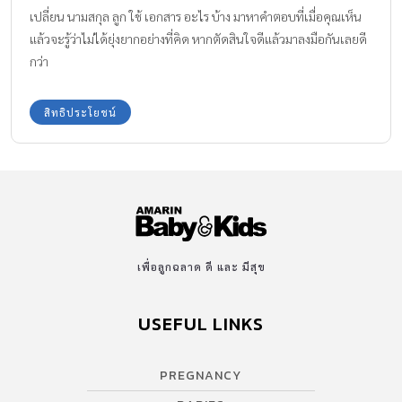
โดยใช้ข้อมูลสำหรับการตรวจสอบ ดังนี้ เลขบัตรประจำตัวประชาชน
เปลี่ยน นามสกุล ลูก ใช้ เอกสาร อะไร บ้าง มาหาคำตอบที่เมื่อคุณเห็น
13 หลัก ชื่อ นามสกุล ชื่อบิดา และ […]
แล้วจะรู้ว่าไม่ได้ยุ่งยากอย่างที่คิด หากตัดสินใจดีแล้วมาลงมือกันเลยดี
กว่า
สิทธิประโยชน์
เพื่อลูกฉลาด ดี และ มีสุข
USEFUL LINKS
PREGNANCY