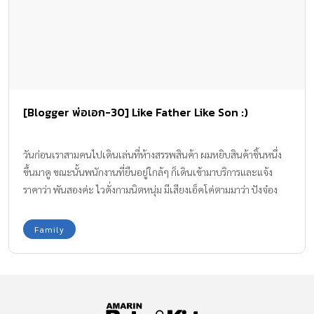
[Blogger พ่อเอก-30] Like Father Like Son :)
วันก่อนเราสามคนไปเดินเล่นที่ห้างสรรพสินค้า ผมหยิบสินค้าชิ้นหนึ่ง
ขึ้นมาดู ขณะนั้นพนักงานที่ยืนอยู่ใกล้ๆ ก็เดินเข้ามาบริการและแจ้ง
ราคาว่า พันสองค่ะ ไวดั่งกามนิตหนุ่ม มีเสียงเอ็คโค่ตามมาว่า ปังจ๋อง
Family