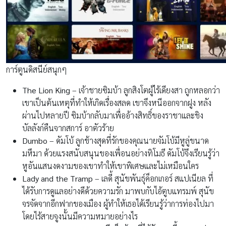
การ์ตูนดิสนีย์สนุกๆ
The Lion King
– เจ้าชายซิมบ้า ลูกสิงโตผู้ไร้เดียงสา ถูกหลอกว่า
เขาเป็นต้นเหตุที่ทำให้เกิดเรื่องสลด เขาจึงหนีออกจากฝูง หลัง
ผ่านไปหลายปี ซิมบ้ากลับมาเพื่ออ้างสิทธิ์ของราชาและชิง
บัลลังก์คืนจากสการ์ อาตัวร้าย
Dumbo
– ดัมโบ้ ลูกช้างสุดที่รักของคุณนายจัมโบ้มีหูลู่ขนาด
มหึมา ด้วยแรงสนับสนุนของเพื่อนอย่างทิโมธี ดัมโบ้จึงเรียนรู้ว่า
หูอันแสนงดงามของเขาทำให้เขาพิเศษและไม่เหมือนใคร
Lady and the Tramp
– เลดี้ สุนัขพันธุ์ค็อกเกอร์ สแปเนียล ที่
ได้รับการดูแลอย่างดีด้วยความรัก มาพบกับไอ้ตูบแทรมพ์ สุนัข
จรจัดจากอีกฟากของเมือง ผู้ทำให้เธอได้เรียนรู้ว่าการท่องไปมา
โดยไร้สายจูงนั้นมีความหมายอย่างไร