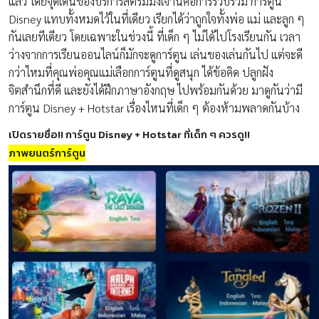
แล้ว โดยจุดเด่นของบริการสตรีมมิ่งเจ้านี้คือการรวบรวม การ์ตูน
Disney แทบทั้งหมดไว้ในที่เดียว เรียกได้ว่าถูกใจทั้งพ่อ แม่ และลูก ๆ
กันเลยทีเดียว โดยเฉพาะในช่วงนี้ ที่เด็ก ๆ ไม่ได้ไปโรงเรียนกัน เวลา
ว่างจากการเรียนออนไลน์ก็มักจะดูการ์ตูน เล่นของเล่นกันไป แต่จะดี
กว่าไหมที่คุณพ่อคุณแม่เลือกการ์ตูนที่ดูสนุก ได้ข้อคิด ปลูกฝัง
จิตสำนึกที่ดี และยังได้ฝึกภาษาอังกฤษ ไปพร้อมกันด้วย มาดูกันว่ามี
การ์ตูน Disney + Hotstar เรื่องไหนที่เด็ก ๆ ต้องห้ามพลาดกันบ้าง
เปิดรายชื่อ!! การ์ตูน Disney + Hotstar ที่เด็ก ๆ ควรดู!!
ภาพยนตร์การ์ตูน