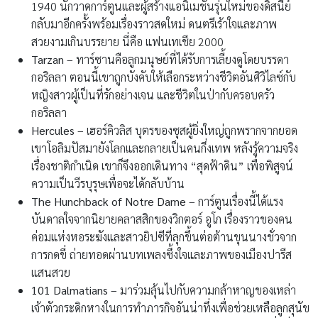
1940 นักวาดการ์ตูนและผู้สร้างแอนิเมชั่นรุ่นใหม่ของดิสนีย์
กลับมาอีกครั้งพร้อมเรื่องราวสดใหม่ ดนตรีเร้าใจและภาพ
สวยงามเกินบรรยาย นี่คือ แฟนเทเชีย 2000
Tarzan
– ทาร์ซานคือลูกมนุษย์ที่ได้รับการเลี้ยงดูโดยบรรดา
กอริลลา ตอนนี้เขาถูกบังคับให้เลือกระหว่างชีวิตอันศิวิไลซ์กับ
หญิงสาวผู้เป็นที่รักอย่างเจน และชีวิตในป่ากับครอบครัว
กอริลลา
Hercules
– เฮอร์คิวลิส บุตรของซุสผู้ยิ่งใหญ่ถูกพรากจากยอด
เขาโอลิมปัสมายังโลกและกลายเป็นคนกึ่งเทพ หลังรู้ความจริง
เรื่องชาติกำเนิด เขาก็จึงออกเดินทาง “สุดฟ้าดิน” เพื่อพิสูจน์
ความเป็นวีรบุรุษเพื่อจะได้กลับบ้าน
The Hunchback of Notre Dame
– การ์ตูนเรื่องนี้ได้แรง
บันดาลใจจากนิยายคลาสสิกของวิกตอร์ อูโก เรื่องราวของคน
ค่อมแห่งหอระฆังและสาวยิปซีที่ลุกขึ้นต่อต้านขุนนางชั่วจาก
การกดขี่ ถ่ายทอดผ่านบทเพลงซึ้งใจและภาพของเมืองปารีส
แสนสวย
101 Dalmatians
– มาร่วมลุ้นไปกับความกล้าหาญของเหล่า
เจ้าตัวกระดิกหางในการทำภารกิจอันน่าทึ่งเพื่อช่วยเหลือลูกสุนัข