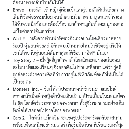
ต้องหาทางกลับบ้านกันให้ได้
Brave
– เมอริด้า เจ้าหญิงผู้เข้มแข็งและวู่วามตัดสินใจเลือกทาง
เดินที่ขัดต่อธรรมเนียม จนนำความโกลาหลมาสู่อาณาจักร เธอ
ได้รับพรหนึ่งข้อ และต้องใช้ความกล้าหาญกับทักษะธนูของเธอ
แก้ไขคำสาปอันเลวร้าย
Wall-E
– หลังจากทำหน้าที่ของตัวเองอย่างโดดเดี่ยวมาหลาย
ร้อยปี หุ่นยนต์วอลล์-อีค้นพบเป้าหมายใหม่ในชีวิตอยู่ เพื่อให้
เขาได้พบกับหุ่นยนต์ค้นหาสุดเก๋ที่ชื่อว่า “อีฟ” นั่นเอง
Toy Story 2
– เมื่อวู้ดดี้ถูกลักพาตัวโดยนักสะสมของเล่นจอม
ละโมบ บัซและเพื่อนๆ จึงออกเดินไปช่วยเหลือเขา แต่ว่า วู้ดดี้
ถูกล่อลวงด้วยความคิดที่ว่า การอยู่ในพิพิธภัณฑ์จะทำให้เป็นได้
เป็นอมตะ
Monsers, Inc.
– ซัลลี่ สัตว์ประหลาดน่ารักขนยาวและไมค์
หวาดกลัวเมื่อเด็กหญิงตัวน้อยเดินเข้ามาป้วนเปี้ยนในมอนสโตร
โปลิส โลกสัตว์ประหลาดของพวกเขา ทั้งคู่จึงพยายามอย่างเต็ม
ที่เพื่อให้เธอออกไปจากโลกของพวกเขา
Cars 2
– ไลท์นิ่ง แม็คควีน รถแข่งซูเปอร์สตาร์จะกลับลงสนาม
พร้อมเพื่อนสนิทอย่างเมเตอร์ เพื่อรับมือกับรถที่เร็วและเก่งที่สุด