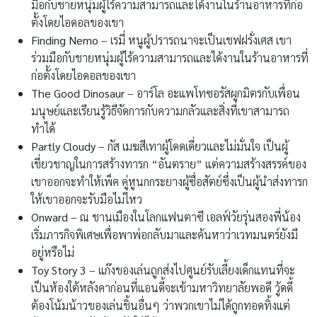
มือกับชายหนุ่มผู้ไร้ความสามารถและได้งานในร้านอาหารที่ก่อ
ตั้งโดยไอดอลของเขา
Finding Nemo
– เรมี่ หนูผู้ปรารถนาจะเป็นเชฟฝรั่งเศส เขา
ร่วมมือกับชายหนุ่มผู้ไร้ความสามารถและได้งานในร้านอาหารที่
ก่อตั้งโดยไอดอลของเขา
The Good Dinosaur
– อาร์โล อะแพโทซอรัสผูกมิตรกับเพื่อน
มนุษย์และเรียนรู้วิธีจัดการกับความกลัวและสิ่งที่เขาสามารถ
ทำได้
Partly Cloudy
– กัส เมฆสีเทาผู้โดดเดี่ยวและไม่มั่นใจ เป็นผู้
เชี่ยวชาญในการสร้างทารก “อันตราย” แต่ความสร้างสรรค์ของ
เขาออกจะทำให้เพ็ค คู่หูนกกระยางผู้ซื่อสัตย์ซึ่งเป็นผู้นำส่งทารก
ให้เขาออกจะรับมือไม่ไหว
Onward
– ณ ชานเมืองในโลกแฟนตาซี เอลฟ์วัยรุ่นสองพี่น้อง
เริ่มภารกิจพิเศษเพื่อพาพ่อกลับมาและค้นหาว่าเวทมนตร์ยังมี
อยู่หรือไม่
Toy Story 3
– แก๊งของเล่นถูกส่งไปศูนย์รับเลี้ยงเด็กแทนที่จะ
เป็นห้องใต้หลังคาก่อนที่แอนดี้จะเข้ามหาวิทยาลัยพอดี วู้ดดี้
ต้องโน้มน้าวของเล่นชิ้นอื่นๆ ว่าพวกเขาไม่ได้ถูกทอดทิ้งแต่