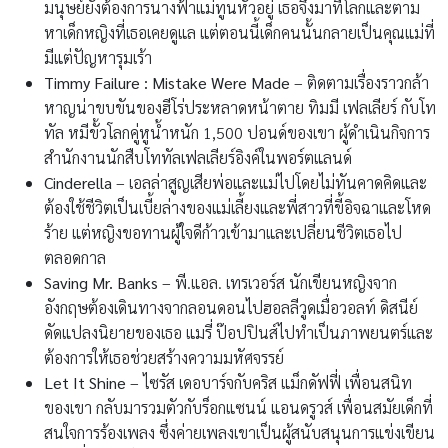
มนุษย์ยังต้องการนางฟ้าแม่ทูนหัวอยู่ เธอจึงมาที่โลกและตาม
หาเด็กหญิงที่เธอเคยดูแล แต่ตอนนี้เด็กคนนั้นกลายเป็นคุณแม่ที่
มีแต่ปัญหารุมเร้า
Timmy Failure : Mistake Were Made
– ติดตามเรื่องราวกล้า
หาญน่าขบขันของฮีโร่ประหลาดหน้าตาย ทิมมี เฟลเลียร์ กับโท
ทัล หมีขั้วโลกคู่หูน้ำหนัก 1,500 ปอนด์ของเขา ผู้ดำเนินกิจการ
สำนักงานนักสืบโททัลเฟลเลียร์อิงค์ในพอร์ตแลนด์
Cinderella
– เอลล่าสูญเสียพ่อและแม่ไปโดยไม่ทันคาดคิดและ
ต้องใช้ชีวิตเป็นเบี้ยล่างของแม่เลี้ยงและพี่สาวที่ขี้อิจฉาและโหด
ร้าย แต่หญิงขอทานผู้ใจดีก้าวเข้ามาและเปลี่ยนชีวิตเธอไป
ตลอดกาล
Saving Mr. Banks
– พี.แอล. เทรเวอร์ส นักเขียนหญิงจาก
อังกฤษต้องเดินทางจากลอนดอนไปฮอลลีวูดเมื่อวอลท์ ดิสนีย์
ดัดแปลงนิยายของเธอ แมรี่ ป๊อปปินส์ไปทำเป็นภาพยนตร์และ
ต้องการให้เธอช่วยสร้างความมหัศจรรย์
Let It Shine
– ไซรัส เดอบาร์จกับคริส แม็กดัฟฟี่ เพื่อนสนิท
ของเขา กลับมารวมตัวกับร็อกแซนน์ แอนดรูวส์ เพื่อนสมัยเด็กที่
สนใจการร้องเพลง ซึ่งค่ายเพลงเขาเป็นผู้สนับสนุนการแข่งเขียน