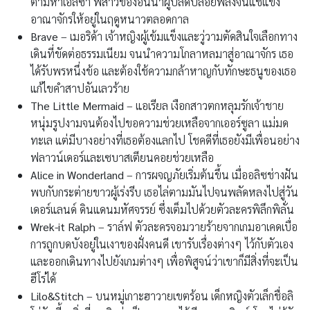
ตามหาเอลซ่า พี่สาวของอันนาผู้ปลดปล่อยพลังจนแช่แข็ง
อาณาจักรให้อยู่ในฤดูหนาวตลอดกาล
Brave
– เมอริด้า เจ้าหญิงผู้เข้มแข็งและวู่วามตัดสินใจเลือกทาง
เดินที่ขัดต่อธรรมเนียม จนนำความโกลาหลมาสู่อาณาจักร เธอ
ได้รับพรหนึ่งข้อ และต้องใช้ความกล้าหาญกับทักษะธนูของเธอ
แก้ไขคำสาปอันเลวร้าย
The Little Mermaid
– แอเรียล เงือกสาวตกหลุมรักเจ้าชาย
หนุ่มรูปงามจนต้องไปขอความช่วยเหลือจากเออร์ซูลา แม่มด
ทะเล แต่มีบางอย่างที่เธอต้องแลกไป โชคดีที่เธอยังมีเพื่อนอย่าง
ฟลาวน์เดอร์และเซบาสเตียนคอยช่วยเหลือ
Alice in Wonderland
– การผจญภัยเริ่มต้นขึ้น เมื่ออลิซช่างฝัน
พบกับกระต่ายขาวผู้เร่งรีบ เธอไล่ตามมันไปจนพลัดหลงไปสู่วัน
เดอร์แลนด์ ดินแดนมหัศจรรย์ ซึ่งเต็มไปด้วยตัวละครพิลึกพิลั่น
Wrek-it Ralph
– ราล์ฟ ตัวละครจอมวายร้ายจากเกมอาเคดเบื่อ
การถูกบดบังอยู่ในเงาของฝั่งคนดี เขารับเรื่องต่างๆ ไว้กับตัวเอง
และออกเดินทางไปยังเกมต่างๆ เพื่อพิสูจน์ว่าเขาก็มีสิ่งที่จะเป็น
ฮีโร่ได้
Lilo&Stitch
– บนหมู่เกาะฮาวายเขตร้อน เด็กหญิงตัวเล็กชื่อลิ