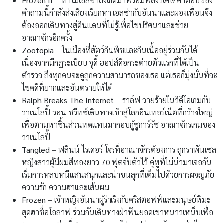
Frozen II
– ทำไมเอลซ่าถึงเกิดมาพร้อมพลังวิเศษ คำตอบของ
คำถามนี้กำลังส่งเสียงเรียกหา เอลซ่ากับอันนาและผองเพื่อนจึง
ต้องออกเดินทางสู่ดินแดนที่ไม่รู้เพื่อไขปริศนาและช่วย
อาณาจักรอีกครั้ง
Zootopia
– ในเมืองที่สัตว์กินพืชและกินเนื้ออยู่ร่วมกันได้
เนื่องจากมีกฎระเบียบ จูดี้ ฮอปส์คือกระต่ายตัวแรกที่ได้เป็น
ตำรวจ ถึงทุกคนจะดูถูกความสามารถของเธอ แต่เธอก็มุ่งมั่นที่จะ
ไขคดีที่ยากและอันตรายให้ได้
Ralph Breaks The Internet
– ราล์ฟ วายร้ายในวิดีโอเกมกับ
วาเนโลปี้ วอน ชวีทซ์เดินทางเข้าสู่โลกอินเทอร์เน็ตที่กว้างใหญ่
เพื่อตามหาชิ้นส่วนทดแทนมากอบกู้ชูการ์รัช อาณาจักรเกมของ
วาเนโลปี้
Tangled
– ฟลินน์ ไรเดอร์ โจรที่อาณาจักรต้องการ ถูกราพันเซล
หญิงสาวผู้มีผมสีทองยาว 70 ฟุตจับตัวไว้ คู่หูที่ไม่น่ามาเจอกัน
เริ่มการหลบหนีแสนสนุกและน่าขนลุกที่เต็มไปด้วยการผจญภัย
ความรัก ความฮาและเส้นผม
Frozen
– เจ้าหญิงอันนาผู้ร่าเริงกับคริสตอฟฟ์และมนุษย์หิมะ
สุดฮาชื่อโอลาฟ ร่วมกันเดินทางฝ่าฟันยอดเขาหนาวเหน็บเพื่อ