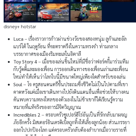
disney+ hotstar
Luca
– เรื่องราวการก้าวผ่านช่วงวัยของสองหนุ่ม ลูก้าและอัล
แบร์โต้ ในฤดูร้อน ที่จะตราตรึงในความทรงจำ ท่ามกลาง
บรรยากาศของเมืองริมทะเลในอิตาลี
Toy Story 4
– เมื่อของเล่นชิ้นใหม่ที่มีชื่อว่าฟอร์คกี้มาร่วมทีม
กับวู้ดดี้และผองเพื่อน การออกเดินทางของเพื่อนเก่าและเพื่อน
ใหม่ทำให้เห็นว่าโลกใบนี้มีขนาดใหญ่เพียงใดสำหรับของเล่น
Soul
– โจ ครูสอนดนตรีชั้นประถมซึ่งชีวิตไม่เป็นไปตามที่เขา
คาดหวังแต่เมื่อเขาเดินทางไปยังดินแดนอื่นเพื่อช่วยให้บางคน
ค้นพบความหลงใหลของตัวเองในไม่ช้าเขาก็ได้เรียนรู้ความ
หมายที่แท้จริงของการมีจิตวิญญาณ
Incredibles 2
– ครอบครัวซูเปอร์ฮีโร่อันเป็นที่รักกลับมาผจญ
ภัยอีกครั้ง มิสเตอร์อินเครดิเบิ้ลถูกทิ้งให้เลี้ยงลูกน้อย ส่วนภรรยา
ออกไปปกป้องโลก แต่ครอบครัวกลับต้องลำบากเมื่อวายรายที่