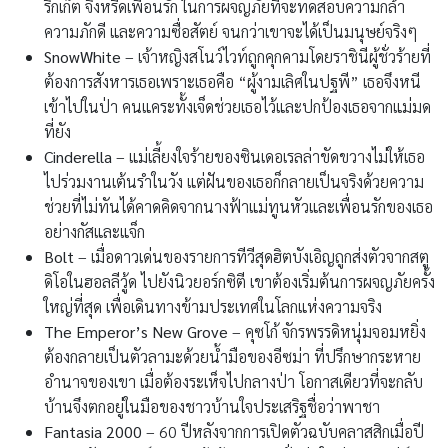
ริกเก็ต จิ้งหรีดเพื่อนรัก ในการผจญภัยที่จะทดสอบความกล้า
ความภักดี และความซื่อสัตย์ จนกว่าเขาจะได้เป็นมนุษย์จริงๆ
SnowWhite
– เจ้าหญิงสโนว์ไวท์ถูกคุกคามโดยราชินีผู้ชั่วร้ายที่
ต้องการสังหารเธอเพราะเธอคือ “ผู้งามเลิศในปฐพี” เธอจึงหนี
เข้าไปในป่า คนแคระทั้งเจ็ดช่วยเธอไว้และปกป้องเธอจากแม่มด
ที่ยัง
Cinderella
– แม่เลี้ยงใจร้ายของซินเดอเรลล่าขัดขวางไม่ให้เธอ
ไปร่วมงานเต้นรำในวัง แต่ฝันของเธอก็กลายเป็นจริงด้วยความ
ช่วยที่ไม่ทันได้คาดคิดจากนางฟ้าแม่ทูนหัวและเพื่อนรักของเธอ
อย่างกัสและแจ็ก
Bolt
– เมื่อดาวเด่นของรายการทีวีสุดฮิตบังเอิญถูกส่งตัวจากสตู
ดิโอในฮอลลีวู้ด ไปยังนิวยอร์กซิตี เขาต้องเริ่มต้นการผจญภัยครั้ง
ใหญ่ที่สุด เพื่อเดินทางข้ามประเทศในโลกแห่งความจริง
The Emperor’s New Grove
– คุซโก้ จักรพรรดิหนุ่มจอมหยิ่ง
ต้องกลายเป็นตัวลามะด้วยน้ำมือของอีซม่า ที่ปรึกษากระหาย
อำนาจของเขา เมื่อต้องระเห็จไปกลางป่า โอกาสเดียวที่จะกลับ
บ้านจึงตกอยู่ในมือของชาวบ้านใจประเสริฐชื่อว่าพาชา
Fantasia 2000
– 60 ปีหลังจากการเปิดตัวฉบับคลาสสิกเมื่อปี