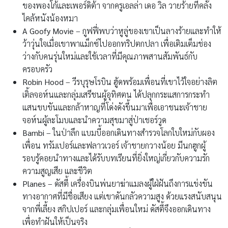
ของพองโก้และเพอร์ดิต้า จากครูเอลล่า เดอ วิล วายร้ายที่คลั่ง
ไคล้หนังน้องหมา
A Goofy Movie
– กูฟฟี่พบว่าหูลู่ของเขาเป็นลางร้ายและทำให้
ว้าวุ่นใจเมื่อเขาพาแม็กซ์ไปออกทริปตกปลา เพื่อเติมเต็มช่อง
ว่างกับคนรุ่นใหม่และใช้เวลาที่มีคุณภาพสานสัมพันธ์กับ
ครอบครัว
Robin Hood
– วีรบุรุษโรบิน ฮู้ดพร้อมเพื่อนที่เขาไว้ใจอย่างลิต
เติ้ลจอห์นและกลุ่มเสรีชนผู้อุทิศตน ได้ปลุกกระแสการกระทำ
แสนขบขันและกล้าหาญที่โด่งดังขึ้นมาเพื่อเอาชนะเจ้าชาย
จอห์นผู้ละโมบและนำความสุขมาสู่ป่าเชอร์วูด
Bambi
– ในป่าลึก แบมบี้ออกเดินทางสำรวจโลกใบใหม่กับผอง
เพื่อน ทรัมเปอร์และฟลาวเวอร์ เจ้าชายกวางน้อย มีนกฮูกผู้
รอบรู้คอยนำทางและได้รับบทเรียนที่ยิ่งใหญ่เกี่ยวกับความรัก
ความสูญเสีย และชีวิต
Planes
– ดัสตี้ เครื่องบินพ่นยาฆ่าแมลงผู้ใฝ่ฝันถึงการแข่งขัน
ทางอากาศที่มีชื่อเสียง แต่เขาดันกลัวความสูง ด้วยแรงสนับสนุน
จากพี่เลี้ยง สกิปเปอร์ และกลุ่มเพื่อนใหม่ ดัสตี้จึงออกเดินทาง
เพื่อทำฝันให้เป็นจริง