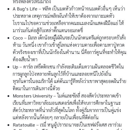
ทรงพลังตัวใหม่มาถึง
A Bug’s Life
– ฟลิค เป็นมดหัวก้าวหน้าจนมดตัวอื่นๆ เห็นว่า
ประหลาด เหตุการณ์พลิกผันทำให้เขาต้องจากเกาะมดหัว
โบราณไปขอความช่วยเหลือจากคณะแมลงนักแสดงฝีมือแย่ ให้
มาร่วมกันต่อสู้กับเหล่าตั๊กแตนจอมกดขี่
Coco
– มิเกล เด็กน้อยผู้ใฝ่ฝันจะเป็นนักดนตรีแต่ถูกครอบครัวสั่ง
ห้าม วันหนึ่ง เขาก้าวเข้าสู่โลกแห่งความตายเพื่อตามหาปู่ทวด
ตัวจริงของเขาที่เป็นนักร้องในตำนาน นี่คือการ์ตูนที่จะทำให้คุณ
ต้องเสียน้ำตา
Up
– คาร์ล เฟร็ดดิกเซน กำลังจะเติมเต็มความฝันตลอดชีวิตใน
การผูกลูกโป่งหลายพันลูกไว้ที่บ้านและลอยหนีไปยังถิ่น
ทุรกันดารในอเมริกาใต้ แต่ดันมารู้ทีหลังว่าเขาพาสุดยอดฝันร้าย
ติดมาในการเดินทางนี้ด้วย
Monsters University
– ไมค์และซัลลี่ สองสัตว์ประหลาดเข้า
เรียนที่มหาวิทยาลัยมอนสเตอร์สเพื่อให้จบการศึกษาในฐานะ
สัตว์ประหลาดที่น่ากลัวที่สุดในโลก ทั้งคู่เริ่มจากการเป็นคู่แข่ง
แต่หลังจากนั้นก็ค่อยๆ กลายเป็นเพื่อนที่ดีต่อกัน
Ratatouille
– เรมี่ หนูผู้ปรารถนาจะเป็นเชฟฝรั่งเศส เขาร่วม