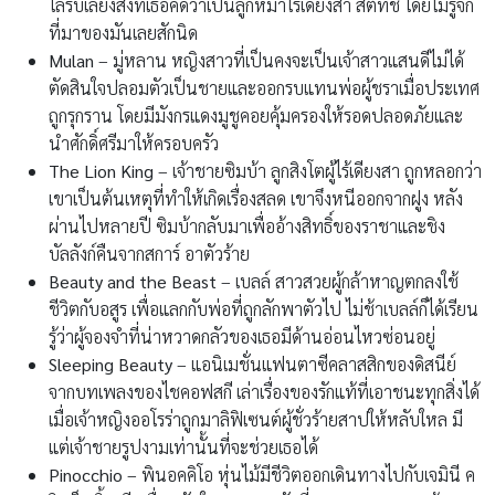
โล่รับเลี้ยงสิ่งที่เธอคิดว่าเป็นลูกหมาไร้เดียงสา สติทช์ โดยไม่รู้จัก
ที่มาของมันเลยสักนิด
Mulan
– มู่หลาน หญิงสาวที่เป็นคงจะเป็นเจ้าสาวแสนดีไม่ได้
ตัดสินใจปลอมตัวเป็นชายและออกรบแทนพ่อผู้ชราเมื่อประเทศ
ถูกรุกราน โดยมีมังกรแดงมูชูคอยคุ้มครองให้รอดปลอดภัยและ
นำศักดิ์ศรีมาให้ครอบครัว
The Lion King
– เจ้าชายซิมบ้า ลูกสิงโตผู้ไร้เดียงสา ถูกหลอกว่า
เขาเป็นต้นเหตุที่ทำให้เกิดเรื่องสลด เขาจึงหนีออกจากฝูง หลัง
ผ่านไปหลายปี ซิมบ้ากลับมาเพื่ออ้างสิทธิ์ของราชาและชิง
บัลลังก์คืนจากสการ์ อาตัวร้าย
Beauty and the Beast
– เบลล์ สาวสวยผู้กล้าหาญตกลงใช้
ชีวิตกับอสูร เพื่อแลกกับพ่อที่ถูกลักพาตัวไป ไม่ช้าเบลล์ก็ได้เรียน
รู้ว่าผู้จองจำที่น่าหวาดกลัวของเธอมีด้านอ่อนไหวซ่อนอยู่
Sleeping Beauty
– แอนิเมชั่นแฟนตาซีคลาสสิกของดิสนีย์
จากบทเพลงของไชคอฟสกี เล่าเรื่องของรักแท้ที่เอาชนะทุกสิ่งได้
เมื่อเจ้าหญิงออโรร่าถูกมาลิฟิเซนต์ผู้ชั่วร้ายสาปให้หลับใหล มี
แต่เจ้าชายรูปงามเท่านั้นที่จะช่วยเธอได้
Pinocchio
– พินอคคิโอ หุ่นไม้มีชีวิตออกเดินทางไปกับเจมินี ค