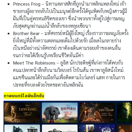
Princess Frog
– นิทานคลาสสิกที่ถูกนำมาพลิกแพลงใหม่ เจ้า
ชายกบผู้อยากกลับไปเป็นมนุษย์อีกครั้งได้จุมพิตกับหญิงสาวผู้มี
ฝันที่เป็นคู่พรหมลิขิตของเขา ซึ่งนำพวกเขาทั้งคู่ไปสู่การผจญ
ภัยสุดสนุกผ่านแม่น้ำลึกลับของหลุยเซียนา
Brother Bear
– มหัศจรรย์หมีผู้ยิ่งใหญ่ เรื่องราวการผจญภัยครั้ง
ยิ่งใหญ่ที่มีทั้งความตลกและเต็มไปด้วยรัก เมื่อเคไนกลายร่าง
เป็นหมีอย่างน่าอัศจรรย์ เขาต้องเดินตามรอยเท้าของคนอื่น
จนกว่าจะได้เรียนรู้บทเรียนชีวิตอันมีค่า
Meet The Robinsons
– ลูอิส นักประดิษฐ์ที่เก่งกาจได้พบกับ
คนแปลกหน้าลึกลับนามวิลเบอร์ โรบินสัน เขาพาลูอิสนั่งไทม์
แมชชีนและได้ร่วมมือกันเพื่อติดตามโบว์เลอร์ แฮท กายในการ
ปะทะที่จบลงด้วยโชคชะตาอันพลิกผัน
ภาพยนตร์ไลฟ์แอ็กชั่น