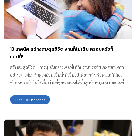
13 เทคนิค สร้างสมดุลชีวิต งานก็ไม่เสีย ครอบครัวก็
แฮปปี้!
สร้างสมดุลชีวิต – การมุ่งมั่นอย่างเต็มที่ให้กับงานประจำและครอบครัว
อย่างเท่าเทียมกันดูเหมือนเป็นสิ่งที่เป็นไปได้ยากสำหรับคุณแม่ที่ต้อง
ทำงานประจำ ไม่ใช่เรื่องง่ายที่คุณจะเป็นได้ทั้งลูกจ้างที่ทุ่มเท และแม่ที่
เต็มที่ไปกับลูกๆ แต่จริงๆแล้วเราอาจไม่ต้องทำให้ชีวิตยากเย็นขนาดนั้น
ก็ได้ค่ะ เพราะการทำงานประจำได้อย่างเต็ม พร้อมกับการสวมบทบาท
Tips For Parents
ของแม่ที่ไม่ขาดตกบกพร่องไม่ใช่เรื่องที่เป็นไปไม่ได้ หากคุณเรียนรู้ที่จะ
หาจุดสมดุลชีวิตที่เหมาะสม เคล็ดลับต่อไปนี้อาจช่วยให้ชีวิตคุณแม่ที่มี
สองบทบาทจัดการ ชีวิตง่ายขึ้นได้บ้างไม่มากก็น้อย 13 เทคนิค สร้าง
สมดุลชีวิต งานก็ไม่เสีย ครอบครัวก็แฮปปี้! 1. ลดบทบาทซูเปอร์มัมลง
บ้าง แม่มักถูกตัดสินว่า “ ทอดทิ้งลูก” เมื่อถึงคราวต้องกลับไปทำงาน