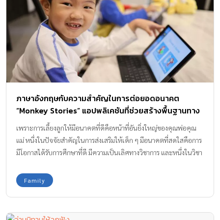
เต็มเวลา ในขณะที่ผู้เป็นพ่อ สังคมทั่วไปมองว่า การทำงานประจำ คือ
การ “หาเลี้ยง” ทั้งครอบครัว ดูแล้วเหมือนจะไม่ค่อยแฟร์กับคนเป็นแม่
เลยจริงมั้ยคะ? เหตุผลของคุณแม่หลายๆ คนที่เลือกการกลับไปทำงาน
ประจำหลังจากใช้สิทธิ์ลาคลอดจนครบโควต้ามีหลายเหตุผล เช่น ไม่
ต้องการละทิ้งอาชีพ แต่ไม่ว่าจะด้วยเหตุผลใดก็ตามการตัดสินใจเป็น
แม่ที่ต้องทำงานประจำ ก็เป็นทางเลือกที่ควรชื่นชม หากคุณรู้สึกผิดที่ไม่
ได้อยู่กับลูกตลอดเวลาก็ถึงเวลาปล่อยมันไปได้แล้วค่ะ ทางที่ดีควรมุ่ง
ภาษาอังกฤษกับความสำคัญในการต่อยอดอนาคต
เป้าไปที่สิ่งดีๆ ที่ชีวิตการทำงานของคุณมีส่วนช่วยเหลือครอบครัวของ
“Monkey Stories” แอปพลิเคชันที่ช่วยสร้างพื้นฐานทาง
คุณให้มีความสุข จงมั่นใจว่าคุณได้เลือกสิ่งที่ดีที่สุดสำหรับทั้งครอบครัว
ภาษาอังกฤษให้แข็งแรงตั้งแต่เยาว์วัย
รวมถึงตัวคุณเองแล้ว ด้วยสิ่งนี้ลูกของคุณจะรู้สึกถึงความรัก และเข้าใจ
เพราะการเลี้ยงลูกให้มีอนาคตที่ดีคือหน้าที่อันยิ่งใหญ่ของคุณพ่อคุณ
ในความเสียสละของคุณ 2. หาวิธีที่ช่วยให้สิ่งต่างๆในชีวิตง่ายขึ้น เพื่อ
แม่ หนึ่งในปัจจัยสำคัญในการส่งเสริมให้เด็ก ๆ มีอนาคตที่สดใสคือการ
ให้คุณสามารถทำงานได้มากที่สุด โดยใช้เวลาน้อยที่สุด คุณควรใช้ทาง
มีโอกาสได้รับการศึกษาที่ดี มีความเป็นเลิศทางวิชาการ และหนึ่งในวิชา
ลัด และการวางแผนงาน ทั้งงานบ้าน งานประจำอย่างมีกลยุทธ์ เช่น สั่ง
ความรู้พื้นฐานที่ควรส่งเสริมให้ลูกน้อยค่อย ๆ เรียนรู้จนสามารถฝึกฝน
ซื้อของใช้ต่างๆ ที่จำเป็น ทางออนไลน์แบบที่มีบริการส่งถึงบ้านซึ่งจะ
ทักษะในระดับที่เก่งขึ้นไปเพื่อต่อยอดการเรียนรู้และอนาคตที่สมบูรณ์
Family
ช่วยประหยัดเวลาและทำให้แน่ใจว่าคุณจะไม่ลืมของสำคัญอะไรไป
นั่นคือ “ภาษาอังกฤษ” เหตุใด ภาษาอังกฤษจึงมีความจำเป็นต่อ
กำหนดเวลาการประชุมทางโทรศัพท์ระหว่างการเดินทางของคุณและ
อนาคตของบุตรหลาน และจำเป็นหรือไม่ที่คุณพ่อคุณแม่ควรปลูกฝัง
ทำธุระอย่างรวดเร็วในช่วงพักกลางวัน […]
ความรู้ด้านการใช้ภาษาให้บุตรหลานตั้งแต่อายุยังน้อย วันนี้เรามีคำตอบ