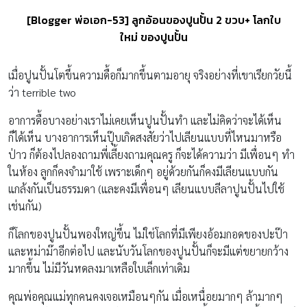
[Blogger พ่อเอก-53] ลูกอ้อนของปูนปั้น 2 ขวบ+ โลกใบ
ใหม่ ของปูนปั้น
เมื่อปูนปั้นโตขึ้นความดื้อก็มากขึ้นตามอายุ จริงอย่างที่เขาเรียกวัยนี้
ว่า terrible two
อาการดื้อบางอย่างเราไม่เคยเห็นปูนปั้นทำ และไม่คิดว่าจะได้เห็น
ก็ได้เห็น บางอาการเห็นปุ๊บเกิดสงสัยว่าไปเลียนแบบที่ไหนมาหรือ
ป่าว ก็ต้องไปลองถามพี่เลี้ยงถามคุณครู ก็จะได้ความว่า มีเพื่อนๆ ทำ
ในห้อง ลูกก็คงจำมาใช้ เพราะเด็กๆ อยู่ด้วยกันก็คงมีเลียนแบบกัน
แกล้งกันเป็นธรรมดา (และคงมีเพื่อนๆ เลียนแบบลีลาปูนปั้นไปใช้
เช่นกัน)
ก็โลกของปูนปั้นพองใหญ่ขึ้น ไม่ใช่โลกที่มีเพียงอ้อมกอดของปะป๊า
และหม่าม๊าอีกต่อไป และนับวันโลกของปูนปั้นก็จะมีแต่ขยายกว้าง
มากขึ้น ไม่มีวันหดลงมาเหลือใบเล็กเท่าเดิม
คุณพ่อคุณแม่ทุกคนคงเจอเหมือนๆกัน เมื่อเหนื่อยมากๆ ล้ามากๆ