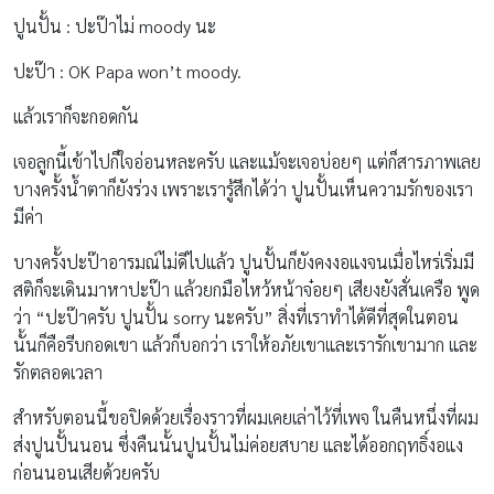
ปูนปั้น : ปะป๊าไม่ moody นะ
ปะป๊า : OK Papa won’t moody.
แล้วเราก็จะกอดกัน
เจอลูกนี้เข้าไปก็ใจอ่อนหละครับ และแม้จะเจอบ่อยๆ แต่ก็สารภาพเลย
บางครั้งน้ำตาก็ยังร่วง เพราะเรารู้สึกได้ว่า ปูนปั้นเห็นความรักของเรา
มีค่า
บางครั้งปะป๊าอารมณ์ไม่ดีไปแล้ว ปูนปั้นก็ยังคงงอแงจนเมื่อไหร่เริ่มมี
สติก็จะเดินมาหาปะป๊า แล้วยกมือไหว้หน้าจ๋อยๆ เสียงยังสั่นเครือ พูด
ว่า “ปะป๊าครับ ปูนปั้น sorry นะครับ” สิ่งที่เราทำได้ดีที่สุดในตอน
นั้นก็คือรีบกอดเขา แล้วก็บอกว่า เราให้อภัยเขาและเรารักเขามาก และ
รักตลอดเวลา
สำหรับตอนนี้ขอปิดด้วยเรื่องราวที่ผมเคยเล่าไว้ที่เพจ ในคืนหนึ่งที่ผม
ส่งปูนปั้นนอน ซึ่งคืนนั้นปูนปั้นไม่ค่อยสบาย และได้ออกฤทธิ์งอแง
ก่อนนอนเสียด้วยครับ