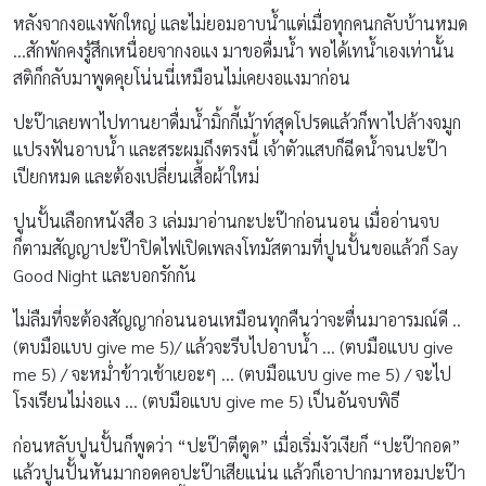
หลังจากงอแงพักใหญ่ และไม่ยอมอาบน้ำแต่เมื่อทุกคนกลับบ้านหมด
…สักพักคงรู้สึกเหนื่อยจากงอแง มาขอดื่มน้ำ พอได้เทน้ำเองเท่านั้น
สติก็กลับมาพูดคุยโน่นนี่เหมือนไม่เคยงอแงมาก่อน
ปะป๊าเลยพาไปทานยาดื่มน้ำมิ้กกี้เม้าท์สุดโปรดแล้วก็พาไปล้างจมูก
แปรงฟันอาบน้ำ และสระผมถึงตรงนี้ เจ้าตัวแสบก็ฉีดน้ำจนปะป๊า
เปียกหมด และต้องเปลี่ยนเสื้อผ้าใหม่
ปูนปั้นเลือกหนังสือ 3 เล่มมาอ่านกะปะป๊าก่อนนอน เมื่ออ่านจบ
ก็ตามสัญญาปะป๊าปิดไฟเปิดเพลงโทมัสตามที่ปูนปั้นขอแล้วก็ Say
Good Night และบอกรักกัน
ไม่ลืมที่จะต้องสัญญาก่อนนอนเหมือนทุกคืนว่าจะตื่นมาอารมณ์ดี ..
(ตบมือแบบ give me 5)/ แล้วจะรีบไปอาบน้ำ … (ตบมือแบบ give
me 5) / จะหม่ำข้าวเช้าเยอะๆ … (ตบมือแบบ give me 5) / จะไป
โรงเรียนไม่งอแง … (ตบมือแบบ give me 5) เป็นอันจบพิธี
ก่อนหลับปูนปั้นก็พูดว่า “ปะป๊าตีตูด” เมื่อเริ่มงัวเงียก็ “ปะป๊ากอด”
แล้วปูนปั้นหันมากอดคอปะป๊าเสียแน่น แล้วก็เอาปากมาหอมปะป๊า