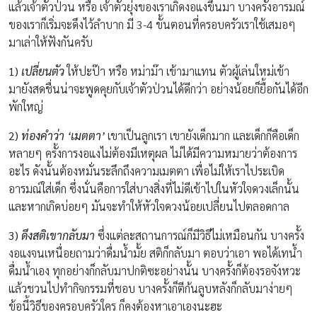
แล้วเจ้าตัวป่วน หรือ เจ้าตัวยุ่งของเราเกิดงอแงขึ้นมา บางครั้งอารมณ์
ของเราก็เริ่มจะดึงไว้ลำบาก มี 3-4 ขั้นตอนที่ครอบครัวเราใช้เสมอๆ
มาเล่าให้ฟังกันครับ
1)
เปลี่ยนตัว
ให้ปะป๊า หรือ หม่าม๊า เข้ามาแทน ตัวผู้เล่นใหม่เข้า
มายังสดชื่นน่าจะพูดคุยกับเจ้าตัวป่วนได้ดีกว่า อย่างน้อยก็ยื้อกันได้อีก
พักใหญ่
2)
ท่องคำว่า ‘เมตตา’
เขาเป็นลูกเรา เขายังเด็กมาก และเด็กก็คือเด็ก
หลายๆ ครั้งการงอแงไม่ต้องมีเหตุผล ไม่ได้มีความหมายว่าต้องการ
อะไร ดังนั้นต้องหมั่นระลึกถึงความเมตตา เพื่อไม่ให้เราไประเบิด
อารมณ์ใส่เด็ก ซึ่งนั่นคือการใส่บางสิ่งที่ไม่ดีเข้าไปในหัวใจดวงเล็กนั้น
และหากเกิดบ่อยๆ มันจะทำให้หัวใจดวงน้อยเปลี่ยนไปตลอดกาล
3)
ดึงสติเขากลับมา
ซึ่งแต่ละสถานการณ์ก็มีวิธีไม่เหมือนกัน บางครั้ง
งอแงจนเหนื่อยถามว่าดื่มน้ำมั้ย สติก็กลับมา ตอบว่าเอา พอได้เทน้ำ
ดื่มน้ำเอง ทุกอย่างก็กลับมาปกติซะอย่างนั้น บางครั้งก็ต้องรอจังหวะ
แล้วชวนไปทำกิจกรรมที่ชอบ บางครั้งก็ตีก้นลูบหลังก็กลับมาง่ายๆ
ข้อนี้วิธีของครอบครัวใคร ก็คงต้องหาเอาเองนะฮะ