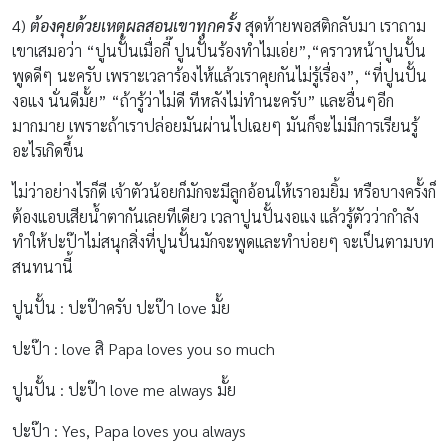
4)
ต้องคุยด้วยเหตุผลสอนเขาทุกครั้ง
สุดท้ายพอสติกลับมา เราถาม
เขาเสมอว่า “ปูนปั้นเมื่อกี๊ ปูนปั้นร้องทำไมเอ่ย”,“คราวหน้าปูนปั้น
พูดดีๆ นะครับ เพราะเวลาร้องไห้แล้วเราคุยกันไม่รู้เรื่อง”, “ที่ปูนปั้น
งอแง นั่นดีมั้ย” “ถ้ารู้ว่าไม่ดี ทีหลังไม่ทำนะครับ” และอื่นๆอีก
มากมาย เพราะถ้าเราปล่อยมันผ่านไปเฉยๆ มันก็จะไม่มีการเรียนรู้
อะไรเกิดขึ้น
ไม่ว่าอย่างไรก็ดี เจ้าตัวน้อยก็มักจะมีลูกอ้อนให้เราอมยิ้ม หรือบางครั้งก็
ต้องแอบเสียน้ำตากันเลยทีเดียว เวลาปูนปั้นงอแง แล้วรู้ตัวว่ากำลัง
ทำให้ปะป๊าไม่สนุกสิ่งที่ปูนปั้นมักจะพูดและทำบ่อยๆ จะเป็นตามบท
สนทนานี้
ปูนปั้น : ปะป๊าครับ ปะป๊า love มั้ย
ปะป๊า : love สิ Papa loves you so much
ปูนปั้น : ปะป๊า love me always มั้ย
ปะป๊า : Yes, Papa loves you always