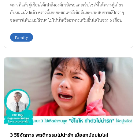
คราวที่แล้วผู้เขียนได้เล่าถึงองค์กรอิสระและเว็บไซต์ที่ให้ความรู้เกี่ยว
กับนมแม่ไปแล้ว คราวนี้เลยจะขอเล่าถึงข้อดีและประสบการณ์ปีกว่าๆ
ของการให้นมแม่ล้วนๆ ไม่ให้น้ำหรืออาหารเสริมอื่นใดในช่วง 6 เดือน
แรก ที่ผู้เขียนประสบมาด้วยตนเองให้ฟังก็แล้วกันนะคะ
Family
3 วิธีจัดการ พฤติกรรมไม่น่ารัก เมื่อลูกน้อยโมโห!