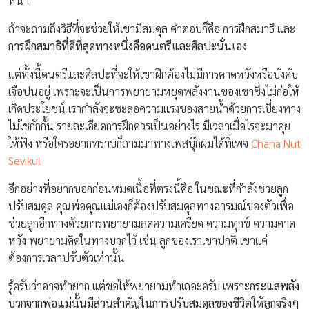
หน้า
ถ้าจะถามถึงวิธีที่จะช่วยให้เขามีสมดุล คำตอบก็คือ การฝึกสมาธิ และ
การฝึกสมาธิที่ดีที่สุดทางหนึ่งคือดนตรีและศิลปะนั่นเอง
แต่ทั้งนี้ดนตรีและศิลปะที่จะให้เขาฝึกต้องไม่มีการคาดหวังหรือบังคับ
เจือปนอยู่ เพราะจะเป็นการพยายามหยุดพลังงานของเขาซึ่งไม่ก่อให้
เกิดประโยชน์ เรากำลังจะชะลอความแรงของสายน้ำด้วยการเบี่ยงทาง
ไม่ใช่กักกั้น รายละเอียดการฝึกควรเป็นอย่างไร มีเวลาเมื่อไรจะมาคุย
ให้ฟัง หรือใครอยากทราบก็ถามมาทางเฟสบุ๊กผมได้ที่เพจ
Chana Nut
Sevikul
อีกอย่างที่อยากบอกก่อนหมดเนื้อที่ตรงนี้คือ ในขณะที่กำลังช่วยลูก
ปรับสมดุล คุณพ่อคุณแม่เองก็ต้องปรับสมดุลทางอารมณ์ของตัวเพื่อ
ช่วยลูกอีกทางด้วยการพยายามลดความเครียด ความทุกข์ ความคาด
หวัง พยายามคิดในทางบวกไว้ เช่น ลูกของเราเขาปกติ เขาแค่
ต้องการเวลาปรับตัวเท่านั้น
รู้ครับว่าอาจทำยาก แต่ขอให้พยายามทำเถอะครับ เพราะ
กระแสพลัง
บวกจากพ่อแม่นั้นมีส่วนสำคัญในการปรับสมดุลของชีวิตให้ลูกจริงๆ